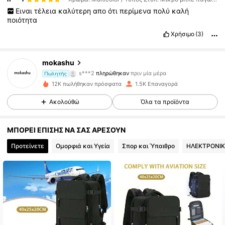
Ειναι
τέλεια
καλύτερη
απο
ότι
περίμενα
πολύ
καλή
ποιότητα
271 Ακόλουθοι
4.88
Χρήσιμο
(3)
mokashu
271 Ακόλουθοι
4.88
s***2
πληρώθηκαν
πριν μία μέρα
Πωλητής
12K πωλήθηκαν πρόσφατα
1.5K Επαναγορά
271 Ακόλουθοι
4.88
Ακολούθώ
Όλα τα προϊόντα
ΜΠΟΡΕΙ ΕΠΙΣΗΣ ΝΑ ΣΑΣ ΑΡΕΣΟΥΝ
271 Ακόλουθοι
4.88
Προτείνετε
Ομορφιά και Υγεία
Σπορ και Ύπαιθρο
ΗΛΕΚΤΡΟΝΙΚ
271 Ακόλουθοι
4.88
271 Ακόλουθοι
4.88