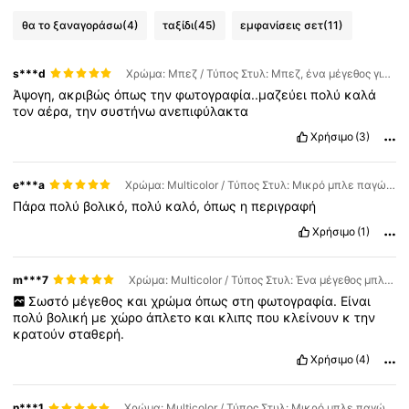
θα το ξαναγοράσω
(4)
ταξίδι
(45)
εμφανίσεις σετ
(11)
s***d
Χρώμα: Μπεζ / Τύπος Στυλ: Μπεζ, ένα μέγεθος για όλους + αντλία κενού
Άψογη,
ακριβώς
όπως
την
φωτογραφία..μαζεύει
πολύ
καλά
τον
αέρα,
την
συστήνω
ανεπιφύλακτα
Χρήσιμο
(3)
e***a
Χρώμα: Multicolor / Τύπος Στυλ: Μικρό μπλε παγώνι + χειροκίνητη αντλία
Πάρα
πολύ
βολικό,
πολύ
καλό,
όπως
η
περιγραφή
Χρήσιμο
(1)
m***7
Χρώμα: Multicolor / Τύπος Στυλ: Ένα μέγεθος μπλε παγώνι
Σωστό
μέγεθος
και
χρώμα
όπως
στη
φωτογραφία.
Είναι
πολύ
βολική
με
χώρο
άπλετο
και
κλιπς
που
κλείνουν
κ
την
κρατούν
σταθερή.
Χρήσιμο
(4)
n***1
Χρώμα: Multicolor / Τύπος Στυλ: Μικρό μπλε παγώνι + χειροκίνητη αντλία