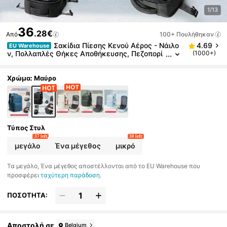
1/13
36
.28€
Από
100+ Πουλήθηκαν
Σακίδια Πίεσης Κενού Αέρος - Νάιλο
4.69
EU Warehouse
ν, Πολλαπλές Θήκες Αποθήκευσης, Πεζοπορί
(1000+)
α, Κάμπινγκ και Επιχειρηματικά Ταξίδια, Σχεδι
ασμός που Εξοικονομεί Χώρο, Ανθεκτικό Κλείσιμο
με Φερμουάρ, Σακίδια Ταξιδιού, Κατάλληλο για Αε
Χρώμα: Μαύρο
ροπορικά Ταξίδια
Τύπος Στυλ
37 left
30 left
μεγάλο
Ένα μέγεθος
μικρό
Τα μεγάλο, Ένα μέγεθος αποστέλλονται από το EU Warehouse που
προσφέρει
ταχύτερη παράδοση
.
ΠΟΣΟΤΗΤΑ:
Αποστολή σε
Belgium