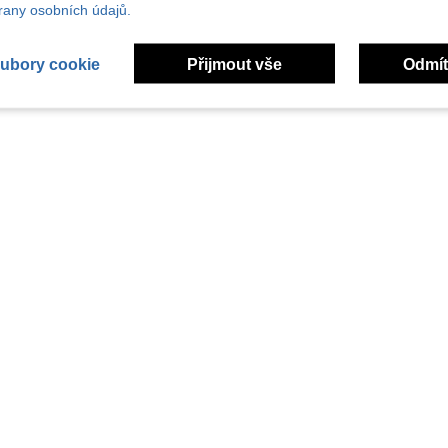
any osobních údajů.
ubory cookie
Přijmout vše
Odmít