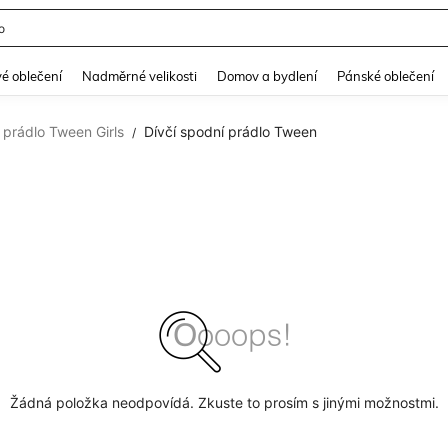
o
and down arrow keys to navigate search Nedávno hledané and Objevování při hle
é oblečení
Nadměrné velikosti
Domov a bydlení
Pánské oblečení
 prádlo Tween Girls
Dívčí spodní prádlo Tween
/
Žádná položka neodpovídá. Zkuste to prosím s jinými možnostmi.