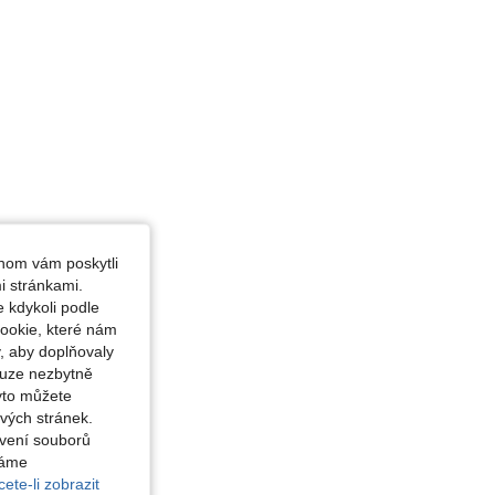
hom vám poskytli
i stránkami.
 kdykoli podle
ookie, které nám
, aby doplňovaly
ouze nezbytně
yto můžete
vých stránek.
avení souborů
váme
ete-li zobrazit