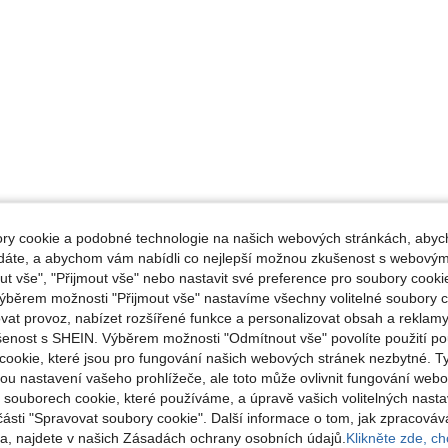
y cookie a podobné technologie na našich webových stránkách, abyc
ádáte, a abychom vám nabídli co nejlepší možnou zkušenost s webovým
 vše", "Přijmout vše" nebo nastavit své preference pro soubory cookie
ýběrem možnosti "Přijmout vše" nastavíme všechny volitelné soubory c
vat provoz, nabízet rozšířené funkce a personalizovat obsah a reklamy
šenost s SHEIN. Výběrem možnosti "Odmítnout vše" povolíte použití p
cookie, které jsou pro fungování našich webových stránek nezbytné. T
ou nastavení vašeho prohlížeče, ale toto může ovlivnit fungování webo
o souborech cookie, které používáme, a úpravě vašich volitelných nast
části "Spravovat soubory cookie". Další informace o tom, jak zpracová
, najdete v našich Zásadách ochrany osobních údajů.
Klikněte zde, chc