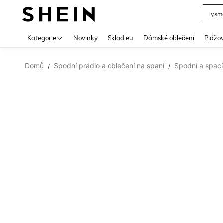
lysm
Use up 
Kategorie
Novinky
Sklad eu
Dámské oblečení
Plážov
Domů
Spodní prádlo a oblečení na spaní
Spodní a spací
/
/