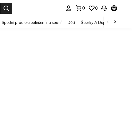
0
0
dání. Press Enter to select.
Spodní prádlo a oblečení na spaní
Děti
Šperky A Doplňky
Krása a