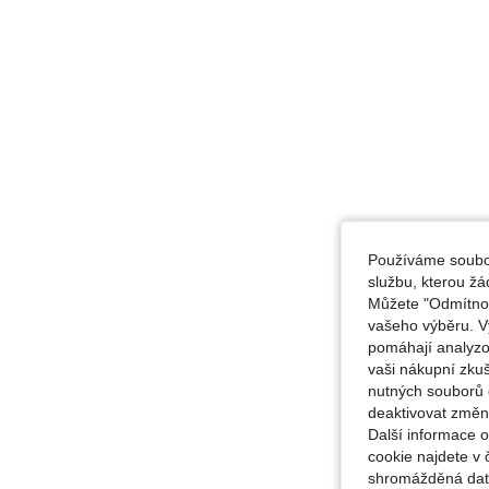
Používáme soubor
službu, kterou ž
Můžete "Odmítnout
vašeho výběru. V
pomáhají analyzo
vaši nákupní zku
nutných souborů 
deaktivovat změn
Další informace 
cookie najdete v 
shromážděná data