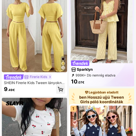
Sparklyn
999K+ Db nemrég eladva
Firerie Kids
500K+ Ismételt megvásárlása
10
.07€
SHEIN Firerie Kids Tween lányokna
133K előfizetés
k 2 részes kötött textúrás szett, div
9
.49€
atos és sokoldalú kialakítás minden
Legjobban eladott
napi viseletre, utcai stílusban, testv
ben Hosszú ujjú Tween
érpárnak megfelelő fotózási öltözé
Girls póló koordináták
k
1