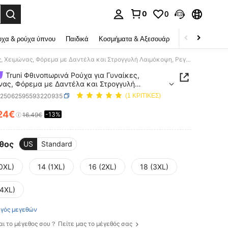
0
0
ψη αναζήτησης. Press Enter to select.
χα & ρούχα ύπνου
Παιδικά
Κοσμήματα & Αξεσουάρ
Ομορφιά & υγεί
Truni Φθινοπωρινά Ρούχα για Γυναίκες, Χειμώνας, Φόρεμα με Δαντέλα και Στρογγυλή Λαιμόκοψη, Ρεγκλάν, Φαρδιά Μανίκια, για Μεγάλα Μεγέθη/Φθινόπωρο/Χειμώνας
Truni Φθινοπωρινά Ρούχα για Γυναίκες,
νας, Φόρεμα με Δαντέλα και Στρογγυλή
κοψη, Ρεγκλάν, Φαρδιά Μανίκια, για Μεγάλα
z25062595593220935
(1 ΚΡΙΤΙΚΕΣ)
η/Φθινόπωρο/Χειμώνας
24€
-13%
ICE AND AVAILABILITY
16.49€
θος
US
Standard
(0XL)
14 (1XL)
16 (2XL)
18 (3XL)
(4XL)
γός μεγεθών
αι το μέγεθος σου？ Πείτε μας το μέγεθός σας