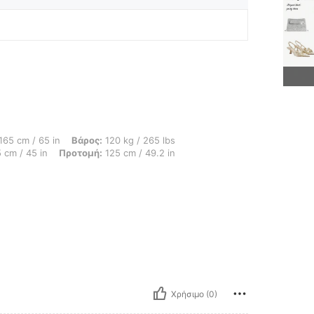
 in, Βάρος: 120 kg / 265 lbs, Σχήμα σώματος: Μήλο, Γοφοί: 145 cm / 57 in, Μέ
165 cm / 65 in
Βάρος:
120 kg / 265 lbs
 cm / 45 in
Προτομή:
125 cm / 49.2 in
Χρήσιμο (0)