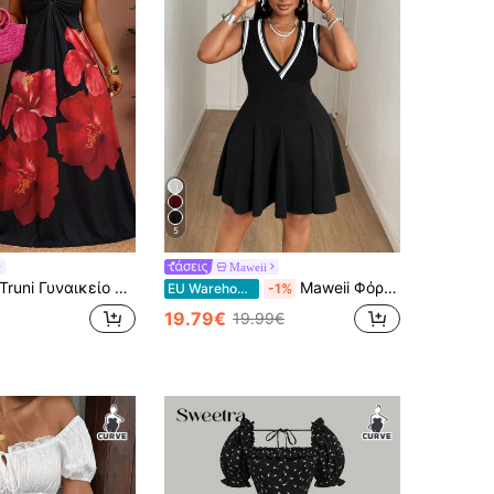
5
Maweii
runi Γυναικείο casual φόρεμα διακοπών plus size, σέξι, μαύρο με κόκκινο ιβίσκο χαβανιανό στάμπα, στυλ διακοπών, για σωματότυπο αχλάδι και τρίγωνο
Maweii Φόρεμα Plus Size με ντεκολτέ και βαθύ V, αμάνικο, casual, σε αντίθεση χρώματος, για μεγάλα μεγέθη
EU Warehouse
-1%
19.79€
19.99€