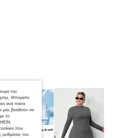
χουμε την
ησης. Μπορείτε
kies ανά πάσα
ία μας βοηθούν να
με το
SHEIN.
cookies που
ς ρυθμίσεις του