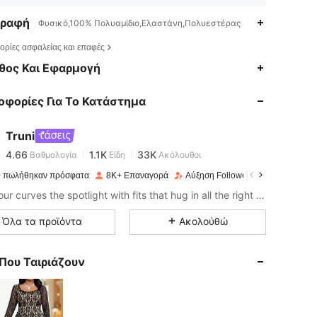
γραφή
Φυσικό,100% Πολυαμίδιο,Ελαστάνη,Πολυεστέρας
ρίες ασφαλείας και επαφές
4.66
1.1K
33K
θος Και Εφαρμογή
οφορίες Για Το Κατάστημα
4.66
1.1K
33K
Truni
4.66
1.1K
33K
Βαθμολογία
Είδη
Ακόλουθοι
s***4
πληρώθηκαν
πριν μία μέρα
 πωλήθηκαν πρόσφατα
8K+ Επαναγορά
Αύξηση Follower 117%
4.66
1.1K
33K
Give your curves the spotlight with fits that hug in all the right places.
Όλα τα προϊόντα
Ακολούθώ
4.66
1.1K
33K
Που Ταιριάζουν
4.66
1.1K
33K