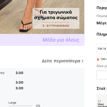
Περι
Πληροφο
Μέγε
Πληρ
79K+
Δείτε περισσότερα
στο
3.00
3.00
Στυλ 
3.00
Large
0%