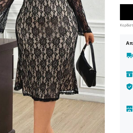
Κερδίσ
Απ