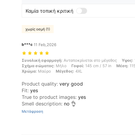
Καμία τοπική κριτική
χωρίς οσμή (1)
b***c
11 Feb,2026
Συνολική εφαρμογή: Ανταποκρίνεται στο μέγεθος, Υψος: 165 cm / 65
Συνολική εφαρμογή:
Ανταποκρίνεται στο μέγεθος
Υψος:
Σχήμα σώματος:
Μήλο
Γοφοί:
145 cm / 57 in
Μέση:
115
Χρώμα:
Μαύρο
Μέγεθος:
4XL
Product quality
:
very good
Fit
:
yes
True to product images
:
yes
Smell description
:
no 👌
Μετάφραση