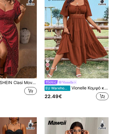
7
SHEIN Clasi Μονόχρωμο μονόχρωμο μονόχρωμο φόρεμα με κοντό μανίκι πόικα
Vionelle
Vionelle Κομψό κεντημένο φόρεμα σε μεγάλο μέγεθος με μάξι γυναικεία στολή Henley λαιμόκοψη
EU Warehouse
22.49€