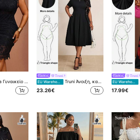
Truni
Truni
ρεμα plus size με αντίθεση δαντέλας, δίχτυ, κομψό και σέξι, για σωματότυπο αχλάδι και τρίγωνο
Truni Άνοιξη, καλοκαίρι, φθινόπωρο και χειμώνα Κομψό πάρτι γραφείου Πρωτοχρονιά Γυναικεία φορέματα Άνοιξη, καλοκαίρι, φθινόπωρο και χειμώνα Κομψό πάρτι γραφείου Πρωτοχρονιά Γυναικεία φορέματα διακοπές Γυναικεία ρούχα παραλίας για γυναίκα διακοπές στην παραλία Νυφικό φόρεμα καλεσμένων Γυναικεία επαγγελματικά casual γυναίκα φόρεμα χορού
T
EU Warehouse
EU Warehouse
23.26€
17.99€