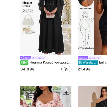
Fleurora
Enliva
Fleurora Κομψό γυναικείο φόρεμα plus size με patchwork, παγιέτες, πτυχώσεις και τετράγωνη λαιμόκοψη
Enliva Γυναικείο bodycon καλοκαιρινό φό
NEW
EU Warehouse
34.99€
21.49€