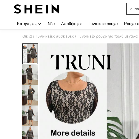
curve
Use up
Κατηγορίες
Νέα
Αποθήκη εε
Γυναικεία ρούχα
Ρούχα 
Οικία
Γυναικείες συσκευές
Γυναικεία ρούχα για πολύ μεγάλα
/
/