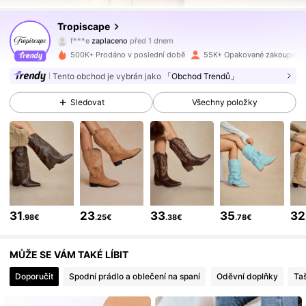
91K Sledující
4.81
Tropiscape
f***e
zaplaceno
před 1 dnem
a***1
začal/a sledovat
před 30 minutami
500K+ Prodáno v poslední době
55K+ Opakované zakoupení
91K Sledující
4.81
Tento obchod je vybrán jako
「Obchod Trendů」
Sledovat
Všechny položky
91K Sledující
4.81
91K Sledující
4.81
91K Sledující
4.81
31
23
33
35
32
.98€
.25€
.38€
.78€
91K Sledující
4.81
MŮŽE SE VÁM TAKÉ LÍBIT
Doporučit
Spodní prádlo a oblečení na spaní
Oděvní doplňky
Ta
91K Sledující
4.81