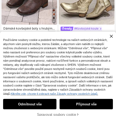
4
Dámské kovbojské boty s hrubým p
#Kovbojské koule
odpatkem, vyšívané, kávově hněd
32
Dámské oblíbené všestranné vyšív
.38€
32.58€
é, westernové, s hranatou špičkou,
ané stříbrné chelsea boty, westerno
33
kozačky do půli lýtek, módní všestr
.66€
Používáme soubory cookie a podobné technologie na našich webových stránkách,
vý styl, kovbojské boty, párty outfit
anné kovbojské boty na podzim/zi
abychom vám poskytli službu, kterou žádáte, a abychom vám nabídli co nejlepší
y, kovbojské boty, Coachella
mu, nový design krátkých hnědých
možnou zkušenost s webovými stránkami. Můžete "Odmítnout vše", "Přijmout vše"
kovbojských bot na dřevěném podp
nebo nastavit své preference pro soubory cookie kdykoli podle vašeho výběru.
atku, Coachella
Výběrem možnosti "Přijmout vše" nastavíme všechny volitelné soubory cookie, které
nám pomáhají analyzovat provoz, nabízet rozšířené funkce a personalizovat obsah a
reklamy, aby doplňovaly vaši nákupní zkušenost s SHEIN. Výběrem možnosti
"Odmítnout vše" povolíte použití pouze nezbytně nutných souborů cookie, které jsou
pro fungování našich webových stránek nezbytné. Tyto můžete deaktivovat změnou
nastavení vašeho prohlížeče, ale toto může ovlivnit fungování webových stránek. Další
informace o souborech cookie, které používáme, a úpravě vašich volitelných nastavení
souborů cookie najdete v části "Spravovat soubory cookie". Další informace o tom, jak
zpracováváme shromážděná data, najdete v našich Zásadách ochrany osobních
údajů.
Klikněte zde, chcete-li zobrazit naše Zásady ochrany osobních údajů.
Odmítnout vše
Přijmout vše
Kozačky západního stylu s robustní
m podpatkem, kulatá špička, elega
27
9
.27€
-1%
27.70€
ntní, všestranné, vyšívaný vamp, as
Spravovat soubory cookie
PŘIDAT DO KOŠÍKU