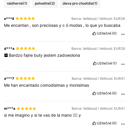
nádherné
(1)
pohodlné
(2)
úleva pro chodidla
(1)
e***4
Barva: Velbloud / Velikost: EUR36
Me
encantan
,
son
preciosas
y
c
ó
modas
,
lo
que
yo
buscaba
Užitečné
(0)
d***a
Barva: Velbloud / Velikost: EUR39
Bardzo
fajne
buty
jestem
zadowolona
Užitečné
(1)
a***7
Barva: Velbloud / Velikost: EUR41
Me
han
encantado
comodisimas
y
monisimas
Užitečné
(0)
m***a
Barva: Velbloud / Velikost: EUR41
si
me
imagino
y
si
te
vas
de
la
mano
✍🏻
y
Užitečné
(0)