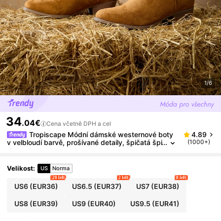
1/6
34
.04€
Cena včetně DPH a cel
Tropiscape Módní dámské westernové boty
4.89
v velbloudí barvě, prošívané detaily, špičatá špi
(1000+)
čka, robustní podpatky, zimní dárky, letní outfit
y, cottagecore
Velikost
:
US
Norma
20 left
2 left
8 left
US6
(EUR36)
US6.5
(EUR37)
US7
(EUR38)
US8
(EUR39)
US9
(EUR40)
US9.5
(EUR41)