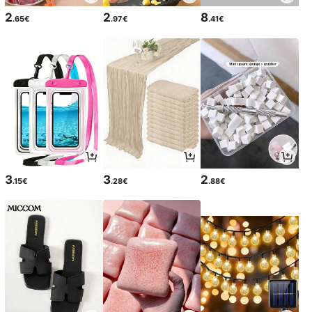
2
2
8
.65€
.97€
.41€
3
3
2
.15€
.28€
.88€