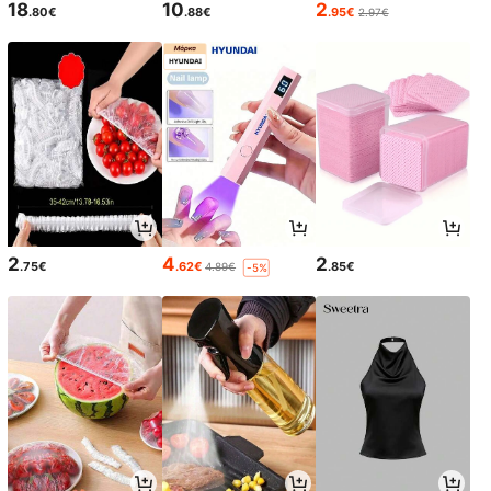
18
10
2
.80€
.88€
.95€
2.97€
2
4
2
.75€
.62€
.85€
4.89€
-5%