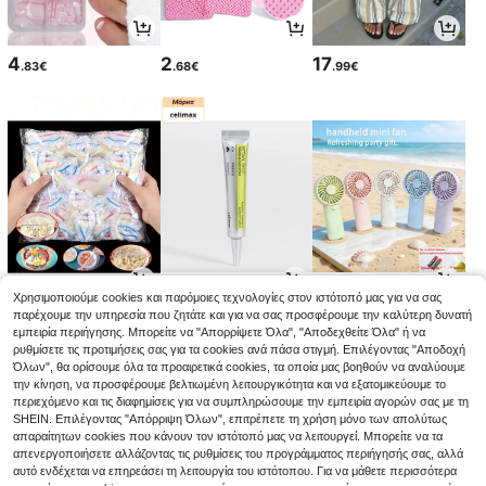
4
2
17
.83€
.68€
.99€
Χρησιμοποιούμε cookies και παρόμοιες τεχνολογίες στον ιστότοπό μας για να σας
2
12
4
παρέχουμε την υπηρεσία που ζητάτε και για να σας προσφέρουμε την καλύτερη δυνατή
.85€
.59€
.12€
εμπειρία περιήγησης. Μπορείτε να "Απορρίψετε Όλα", "Αποδεχθείτε Όλα" ή να
ρυθμίσετε τις προτιμήσεις σας για τα cookies ανά πάσα στιγμή. Επιλέγοντας "Αποδοχή
Όλων", θα ορίσουμε όλα τα προαιρετικά cookies, τα οποία μας βοηθούν να αναλύουμε
την κίνηση, να προσφέρουμε βελτιωμένη λειτουργικότητα και να εξατομικεύουμε το
περιεχόμενο και τις διαφημίσεις για να συμπληρώσουμε την εμπειρία αγορών σας με τη
SHEIN. Επιλέγοντας "Απόρριψη Όλων", επιτρέπετε τη χρήση μόνο των απολύτως
απαραίτητων cookies που κάνουν τον ιστότοπό μας να λειτουργεί. Μπορείτε να τα
απενεργοποιήσετε αλλάζοντας τις ρυθμίσεις του προγράμματος περιήγησής σας, αλλά
αυτό ενδέχεται να επηρεάσει τη λειτουργία του ιστότοπου. Για να μάθετε περισσότερα