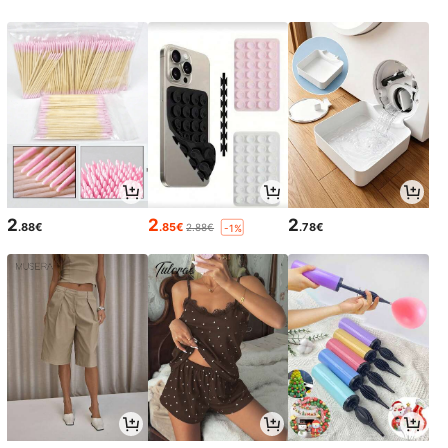
2
2
2
.88€
.85€
.78€
2.88€
-1%