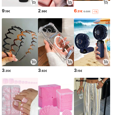
9
2
6
.19€
.98€
.51€
6.58€
-1%
3
3
3
.35€
.92€
.15€