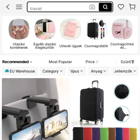
travel
bőrönd védő
bőröndhuzat
Utazási
Egyéb utazási
Csomagcímke
Útlevél-ügyek
Csomagvédők
konténerek
kiegészítők
és
fogantyúfólia
Recommended
Most Popular
Price
Szűrő
EU Warehouse
Category
típus
Anyag
Jellemzők