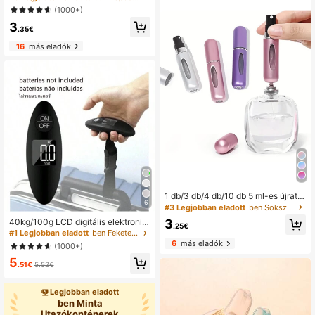
önnyű és tartós tok utazáshoz és ot
(1000+)
thoni tároláshoz
3
.35€
16
más eladók
1 db/3 db/4 db/10 db 5 ml-es újratöl
6
thető utazó parfumspray palack, zs
#3 Legjobban eladott
ben Sokszínű Utazókonténerek
ebes kolónia adagoló és permetez
40kg/100g LCD digitális elektronik
3
ő, esztétikus
.25€
us poggyászmérleg, hordozható ké
#1 Legjobban eladott
ben Fekete Utazási kiegészítők és kellékek
zi bőröndmérleg fogantyúval, utazó
6
más eladók
(1000+)
táska mérleg, halakasztó mérleg, p
5
oggyászmérleg, utazómérleg kék h
.51€
5.52€
áttérvilágítással, alkalmas utazásho
z, otthonra, kültéri használatra, kon
yhába és egyebekre, ideális diákok
Legjobban eladott
nak, főiskolai végzettségűeknek, n
ben Minta
yaraló utazóknak
Utazókonténerek