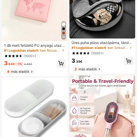
18
Üres puha plüss utazópárna, tároló
1 db matt felületű PU anyagú utazó
utazópárnak is használható, utazás
#1 Legjobban eladott
ben Sokszínű Utazási pihenőfelszerelések
útlevelekerték, hordozható, könny
#1 Legjobban eladott
ben Rózsaszín Utazási kiegészítők és kellékek
hoz, utazási alapfelszereléshez, ny
(1000+)
ű, stílusos, otthoni és kültéri minden
aralási kiegészítőhöz, hordozható, i
(1000+)
napi használatra, nyári ajándék
3
skolába, helytakarékos
.35€
3
.64€
-1%
3.68€
2
más eladók
4
más eladók