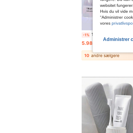
websitet fungerer
Hvis du vil vide m
“Administrer cook
vores
privatlivspol
1/7 stk. rejseflaskesæt, genopfyldelig flaskesæt med toilettaske, tomme væskebeholdere, lækagesikre væskedispenserflasker, rejsemakeupetui, cremekrukke, rejseartikler, rejsetilbehør til fly, rejseflaskesæt, lækagesikre bærbare toiletbeholdere, gennemsigtige PP-materiale kosmetikbeholdere i flystørrelse, velegnet til lotion, shampoo, creme, sæbe osv., 
-1%
Administrer 
5.98€
6.08€
10
andre sælgere