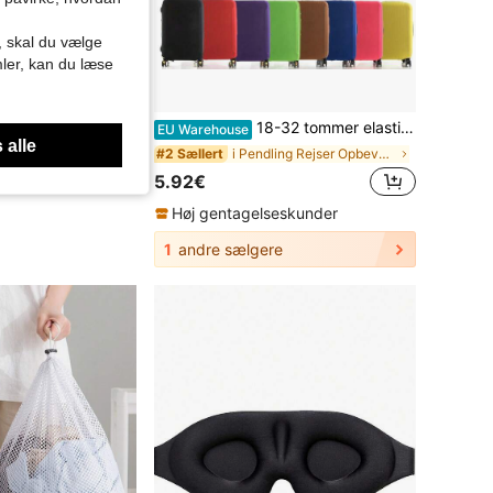
r, skal du vælge
mler, kan du læse
kler, lækagesikker rejsetilbehør, egnet til creme, øjencreme, lotion, kosmetikemballageflaske, salveflaske, maskeflaske, rejseessentials, fitness- og studieforsyninger, ferie-, camping- og ferieessentials, perfekt gave til skolestart, lærerdag, Thanksgiving og jul
18-32 tommer elastisk bagageovertræk, rejsekuffertbeskyttende overtræk, lynlåslukning i strækstof, flere størrelser og farver
EU Warehouse
 alle
i Pendling Rejser Opbevaringsposer
#2 Sællert
5.92€
Høj gentagelseskunder
1
andre sælgere