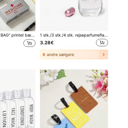
itaminer, krydderier, slik, kosmetik, cremer, geler, smykker og ørepropper, også velegnet til opbevaring af makeup- og festrekvisitter, til dimittid, skolestart og som praktisk gave til lærere, multifunktionel opbevaring med rumopdeling, perfekt til pendling, rejser, arbejde, camping og andre udendørsaktiviteter
1 stk./3 stk./4 stk. rejseparfumeflasker, 5 ml genopfyldelig rejsesprayforstøver, rejseparfumeopfyldningsflasker og lommeparfumedispenser, cologne parfume rejseflasker og sprayflasker (genopfyldning af parfume fra bunden)
3.28€
6
andre sælgere