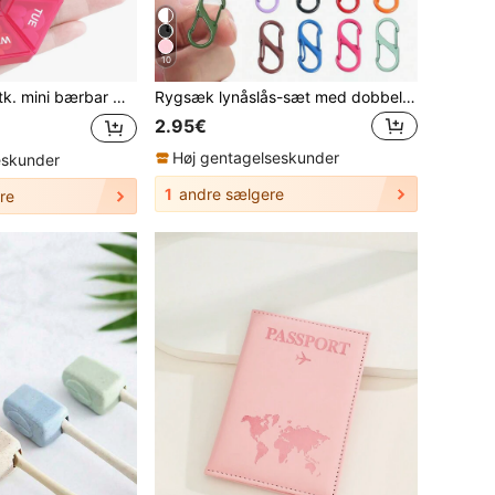
10
r medicin-smykkeæske til 7 dage, let og holdbar etui til rejse og opbevaring i hjemmet
Rygsæk lynåslås-sæt med dobbelt S-type dobbelt åbning karabinhage-klips til kvinder, cruise, camping, strand, ferie, skolestart, rejseessentials og tilbehør
2.95€
Høj gentagelseskunder
eskunder
1
andre sælgere
re