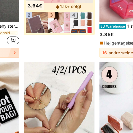
3.64€
1.1k+ solgt
2
3
4
ngsboks i PP-plast til herre- og damepleje
1 stk. mini bærba
EU Warehouse
i flerfarvede rejsebeholdere
3.35€
Høj gentagels
16
andre sælge