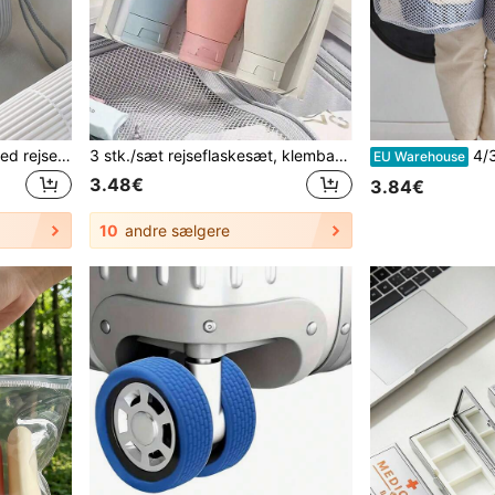
Bærbar tandbørsteboks med rejsekop til mundskyl og tandbørsteetui med låg, badeværelsesopbevaring, sommerferie- og cruise-essentials, skolestart-tilbehør
3 stk./sæt rejseflaskesæt, klembart design, bærbar, lækagesikker, genanvendelig, genopfyldelig kosmetikbeholder til toiletartikler, shampoo, showergel og lotion, rejseartikler, skoleartikler feriecamping ferieartikler ferietilbehør mini parfume til kvinder parfume til mænd parfume strandrejsetilbehør rejsemust haves sommerskoletilbehør skoleartikler skoleartikler skoleartikler
4/3/2/1 stk. snørepose til vasketøj, tyk, finmasket vask
EU Warehouse
3.48€
3.84€
10
andre sælgere