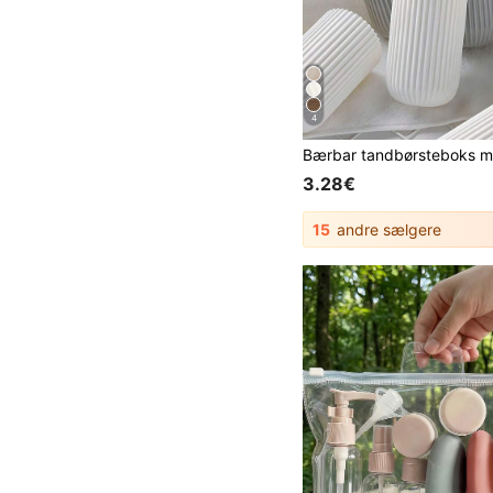
4
3.28€
15
andre sælgere