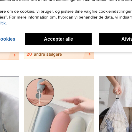
.
ere om de cookies, vi bruger, og justere dine valgfrie cookieindstillinge
ies”. For mere information om, hvordan vi behandler de data, vi indsa
itik
.
4
med bæretaske, rejseartikler rejseflaskesæt, med pumpe lotionflaske, skolestart-essentials, rejsetilbehør, skolestart-sæson
1/2/3 stk. firkantet silikone-sugedåse-bagshell til telefon, 28 store silikone-sugedåser til telefon, rejseessentials, fitness-tilbehør, must-have
Bærbar cremebeholder med blomster- og sommerfugledekoration, kosmetikdispenser, macaronfarvet taskevedhæng, tom kosmetikbeholder-vedhæng, genopfyldelig rejsebeholder til toiletarti
NEW
cookies
Accepter alle
Afvis
3.98€
4.44€
20
andre sælgere