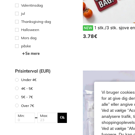
Valentinsdag
jul
Thanksgiving-dag
1 stk./3 stk. sjove engelske advarsels-bagagemærker i PVC, retro farveblok-kuffertmærker, lette boardingpass-mærker, rejsetrolley-navneskilte mod forveksl
NEW
Halloween
3.78€
Mors dag
påske
Se mere
Prisinterval (EUR)
Under 4€
4€ - 5€
Vi bruger cookies
5€ - 7€
for at give dig de
alle” eller angive
Over 7€
Ved at vælge “Acc
Min:
Max:
analysere trafik, 
Ok
shoppingoplevel
Ved at vælge “Afvi
fungere. Du kan d