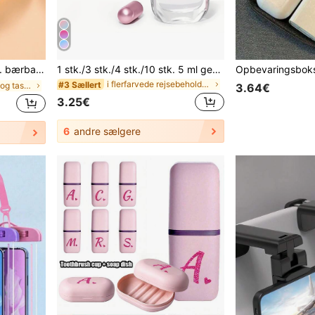
es når som helst og hvor som helst (rejse/hjem/kontor/udendørs), holdbar
1 stk./3 stk./4 stk./10 stk. 5 ml genopfyldelig rejse-parfumesprayflaske, lomme-dispenser og sprayer til cologne, æstetisk
i flerfarvede rejsebeholdere
#3 Sællert
i Udendørsartikler og tasker
3.64€
3.25€
6
andre sælgere