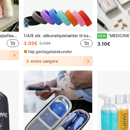
Sæt med genopfyldelige rejseflasker til toiletartikler, beholder til toiletartikler, strand, udendørs, hjem, rejse, ferie, strand, krydstogt, skolestart, essentielle accessories
1/4/8 stk. silikonehjulshætter til bagage, støjsvage stødabsorberende hjulhætter, sporty rejsetilbehør – nemme at montere og rengøre (5 cm diameter)
"MEDICINE BAG" printet bærbar rektangulær metalpilleæske til udendørs rejser med 7 rum og indbygget spejl, mini pilleorganizer, lille opbevaringsbeholder til piller til voksne, kontoransatte og rejsende til medicin, v
NEW
3.05€
3.08€
3.10€
Høj gentagelseskunder
3
andre sælgere