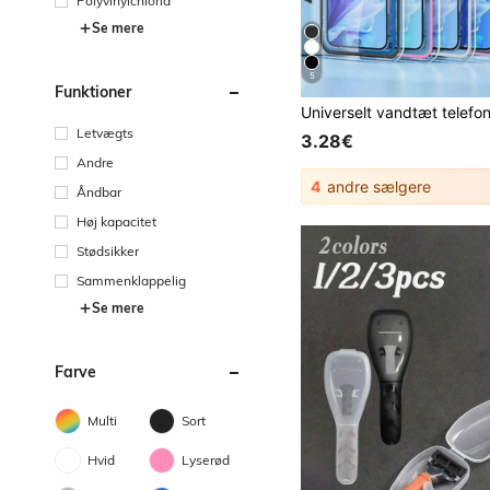
Polyvinylchlorid
Se mere
5
Funktioner
Letvægts
3.28€
Andre
4
andre sælgere
Åndbar
Høj kapacitet
Stødsikker
Sammenklappelig
Se mere
Farve
Multi
Sort
Hvid
Lyserød