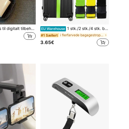
Opbevaringsboks til digitalt tilbehør, Telefonoplader, Kabelorganiseringspose, Lynlåsopbevaringsboks, USB-oplader i pungstil, Opbevaringsboks til høretelefoner, Støvtæt, Kabel, USB-drev, Opbevaringspose til høretelefoner, Forretningsrejser, Studerende, Universitet, Kontor, Skoleartikler, Tilbage til skolesæsonen
1 stk./2 stk./4 stk. bagagestropper, pakkebælter til rejsekufferter, kraftige fastgørelsesstropper til krydsning
EU Warehouse
i flerfarvede bagagestropper
#1 Sællert
3.65€