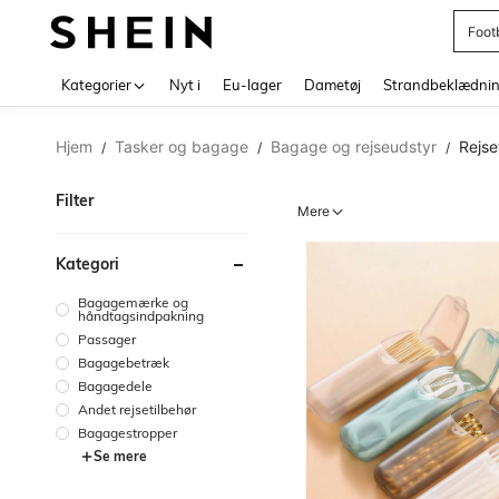
Foot
Use up 
Kategorier
Nyt i
Eu-lager
Dametøj
Strandbeklædni
Hjem
Tasker og bagage
Bagage og rejseudstyr
Rejse
/
/
/
Filter
Mere
Kategori
Bagagemærke og
håndtagsindpakning
Passager
Bagagebetræk
Bagagedele
Andet rejsetilbehør
Bagagestropper
Se mere