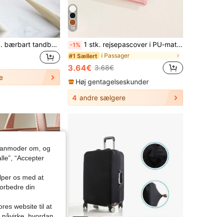
18
4 stk./2 stk./1 stk. bærbart tandbørsteetui - Hold din tandbørste ren på farten! Tandbørsteholder Tandbørsteholder Tandbørstebetræk Tandbørstehovedbetræk Tandbørstehovedetuier Tandbørstehætte Tandbørstebeskytter Rejsetilbehør Tilbage til skole Ting til kollegieværelset Rejseartikler Rejsearrangør til stranden Sommerferie Tilbage til skole Halloween-gaver Julegaver Perfekte gaver til venner, piger, mødre, lærere, sygeplejersker Rejse-must haves Ferieskoletilbehør Tilbehør Tilbage til skole
1 stk. rejsepascover i PU-materiale med mat finish, rejseessentials, bærbar, let og stilfuld, til hjemmet, udendørs og daglig brug om sommeren, gave
-1%
i Passager
#1 Sællert
3.64€
3.68€
e
Høj gentagelseskunder
4
andre sælgere
du anmoder om, og
lle”, “Accepter
ælper os med at
forbedre din
res website til at
n påvirke, hvordan