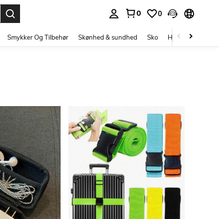
0
0
Enter to select.
Smykker Og Tilbehør
Skønhed & sundhed
Sko
Hjem Tekstiler