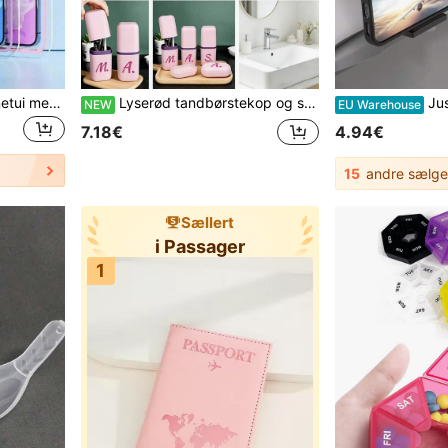
Universelt vandtæt telefonetui med touchskærmkompatibelt forseglet design. Perfekt til svømning, dette vandtætte tørpose er kompatibelt med 15, 14, 13 Pro Max, Plus og større telefonmodeller. Ideelt til svømning, dykning, rafting og forskellige vandsportsgrene. Essentielt tilbehør til indendørs svømning
Lyserød tandbørstekop og sæbeæske, rosarød med guldbogstaver, kan bruges som hyldedæksel, badeværelsesaccessory, tandbørsteholder til udendørs rejser, tandpastabeholder, sæbeopbevaring, bogstavserie-print, støvtæt opbevaringsboks, back to school, rejseessentials, skoleudstyr, feriecamping, ferieessentials, kortvarige sommerferie-artikler
Justerbar flytelefonhold
NEW
EU Warehouse
7.18€
4.94€
15
andre sælge
Sællert
i Passager
1