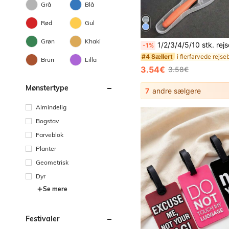
Grå
Blå
Rød
Gul
Grøn
Khaki
1/2/3/4/5/10 stk. rejsehylster til barbermaskine i plast, bærbar beskyttelse til manuelle barbermaskiner, opbevari
-1%
#4 Sællert
Brun
Lilla
3.54€
3.58€
Mønstertype
7
andre sælgere
Almindelig
Bogstav
Farveblok
Planter
Geometrisk
Dyr
Se mere
Festivaler