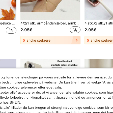
ing, velegnet som fødselsdagsgave til familie og venner
4/2/1 stk. armbåndshjælper, armbåndsværktøj, armbåndslåshjælper i rustfrit stål, smykkehjælper, bærbar armbåndshjælper, smykke- og krogspændeanordning, armbåndssamlingsværktøj, justerbar armbåndslås – nem at bruge smykkehjælper til kvinder, til justering af halskæde- og armbåndslås, smykkehjælper til påtagning, bærbart rejsetilbehør, rejseessentials, strandferie, sommerferie, skoleudstyr, back to school-artikler
2.95€
2.95€
5
andre sælgere
5
andre sælger
 og lignende teknologier på vores website for at levere den service, 
n bedst mulige oplevelse på website. Du kan til enhver tid vælge “Afvis a
 dine cookiepræferencer efter eget valg.
epter alle” accepterer du, at vi anvender alle valgfrie cookies, som hj
tilbyde forbedret funktionalitet samt tilpasse indhold og annoncer for at 
se hos SHEIN.
s alle” tillader du kun brugen af strengt nødvendige cookies, som får vo
eaktivere disse ved at ændre indstillingerne i din browser, men det ka