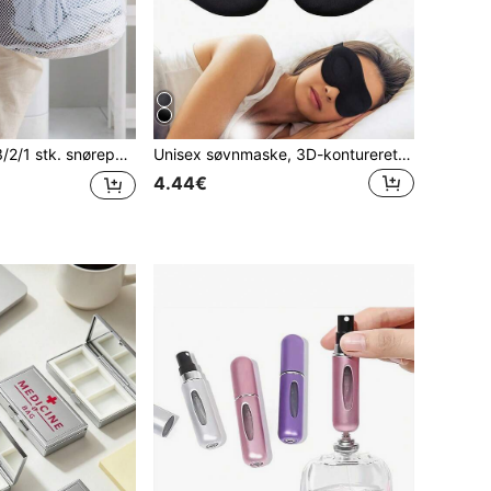
emaskinepose til ophængning af sarte ting, multifunktionel opbevaringspose til tøj, vægmonteret pusletaske, stor kapacitet, opbevaringspose til snavset tøj, egnet til badeværelse, lejlighed, soveværelse, vasketøjsopbevaring, ferie, rejser, krydstogt, essentielle tilbehør, tilbage til skole
Unisex søvnmaske, 3D-kontureret søvnmaske, støbt konkav nattesøvnmaske, mørklægningsfunktion, blød og behagelig øjenmaske, velegnet til rejser, yoga, lur, sorte rejseartikler, rejseartikler, søvnhjælp til ferien, velegnet til rejser, camping, kontorartikler, essentielt til rejsefly, rejsetilbehør, rejseartikler, strand, sommer, skoleartikler, skoleartikler
4.44€