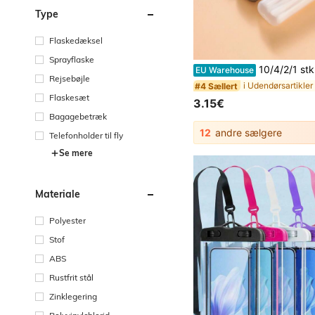
Type
Flaskedæksel
Sprayflaske
10/4/2/1 stk. bærbar opbevaringsboks med flip-top, lækagesikker pilleæske til rejser, rejseessentials, kan brug
EU Warehouse
Rejsebøjle
#4 Sællert
Flaskesæt
3.15€
Bagagebetræk
12
andre sælgere
Telefonholder til fly
Se mere
Materiale
Polyester
Stof
ABS
Rustfrit stål
Zinklegering