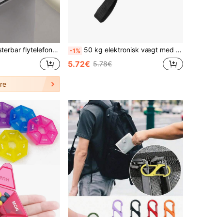
er-klips – 360° roterende rejse-telefonholder til bakke, hænderfri til fly, bil, kompakt foldbart telefontilbehør, rejseessentielt
50 kg elektronisk vægt med LCD-digitalt display, egnet til bagage og rejser, håndholdt digital vægt, rejseessentials
-1%
5.72€
5.78€
re