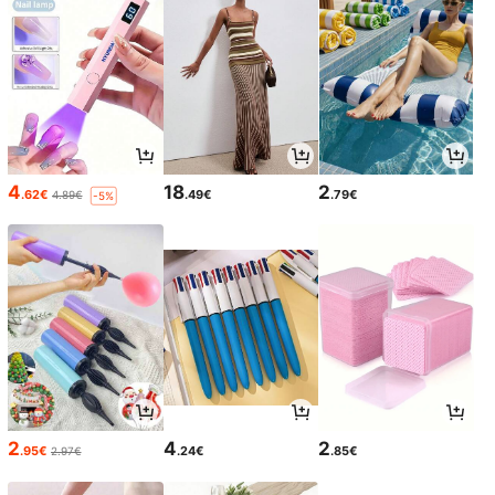
4
18
2
.62€
.49€
.79€
4.89€
-5%
2
4
2
.95€
.24€
.85€
2.97€