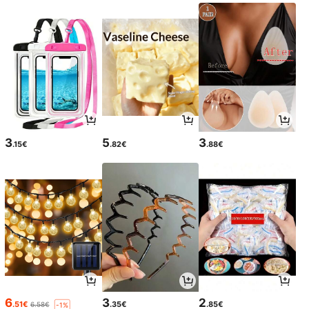
3
5
3
.15€
.82€
.88€
6
3
2
.51€
.35€
.85€
6.58€
-1%