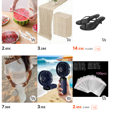
2
3
14
.65€
.28€
.53€
14.68€
-1%
7
3
2
.99€
.15€
.95€
2.98€
-1%