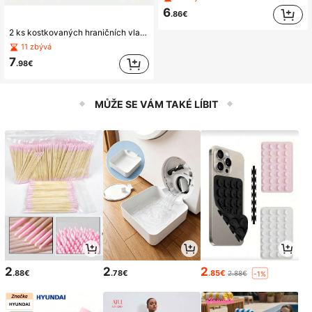
6
.86€
2 ks kostkovaných hraničních vlaječek, Vlaječky pro rozhodčí, Signální vlaječky, Nářadí pro fotbalové rozhodčí
11 zbývá
7
.98€
MŮŽE SE VÁM TAKÉ LÍBIT
2
2
2
.88€
.78€
.85€
2.88€
-1%