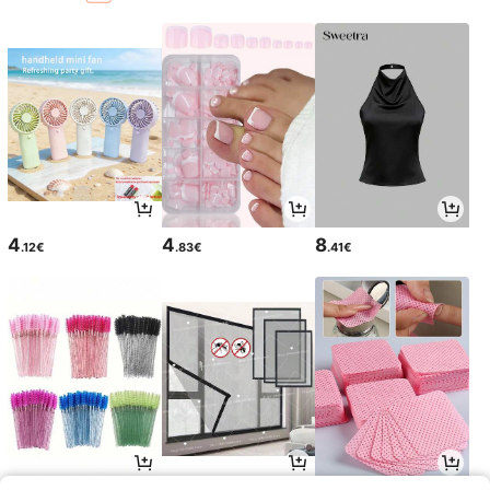
4
4
8
.12€
.83€
.41€