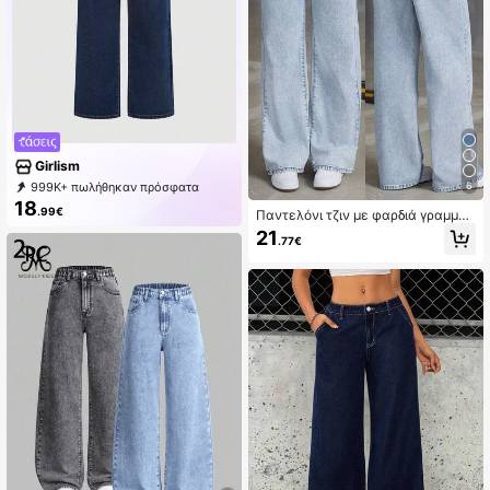
τυλ streetwear.
Girlism
999K+ πωλήθηκαν πρόσφατα
6
999K+ Επαναγορά
677K Συνδρομή
18
.99€
Παντελόνι τζιν με φαρδιά γραμμή
και φιόγκο για έφηβες κοπέλες
21
.77€