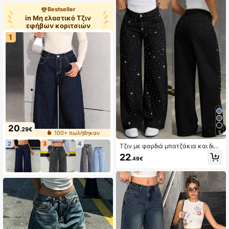
Bestseller
in Μη ελαστικό Τζιν
εφήβων κοριτσιών
1
20
.29€
5
100+ πωλήθηκαν
2
3
4
Τζιν με φαρδιά μπατζάκια και διακ
όσμηση με στρας για έφηβες κοπέ
22
.49€
λες