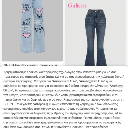
λαρά ίσια τζιν τζιν
SHEIN Έφηβο κορίτσι Γραφικό με γ
ράμματα και καρδιά Σκισμένο Τζι
1 Left
Χρησιμοποιούμε cookies και παρόμοιες τεχνολογίες στον ιστότοπό μας για να σας
ν σε ίσια γραμμή
11
παρέχουμε την υπηρεσία που ζητάτε και για να σας προσφέρουμε την καλύτερη δυνατή
.49€
εμπειρία περιήγησης. Μπορείτε να "Απορρίψετε Όλα", "Αποδεχθείτε Όλα" ή να
Girlism
ρυθμίσετε τις προτιμήσεις σας για τα cookies ανά πάσα στιγμή. Επιλέγοντας "Αποδοχή
Όλων", θα ορίσουμε όλα τα προαιρετικά cookies, τα οποία μας βοηθούν να αναλύουμε
SHEIN Girlism Τζιν για
EU Warehouse
εφήβους, ευέλικτο και ευέλικτο μ
την κίνηση, να προσφέρουμε βελτιωμένη λειτουργικότητα και να εξατομικεύουμε το
19
.99€
ε τζιν με πόδι
περιεχόμενο και τις διαφημίσεις για να συμπληρώσουμε την εμπειρία αγορών σας με τη
SHEIN. Επιλέγοντας "Απόρριψη Όλων", επιτρέπετε τη χρήση μόνο των απολύτως
απαραίτητων cookies που κάνουν τον ιστότοπό μας να λειτουργεί. Μπορείτε να τα
απενεργοποιήσετε αλλάζοντας τις ρυθμίσεις του προγράμματος περιήγησής σας, αλλά
αυτό ενδέχεται να επηρεάσει τη λειτουργία του ιστότοπου. Για να μάθετε περισσότερα
σχετικά με τα cookies που χρησιμοποιούμε και για να προσαρμόσετε τις προαιρετικές
ρυθμίσεις των cookies σας, επιλέξτε "Διαχείριση Cookies". Για περισσότερες