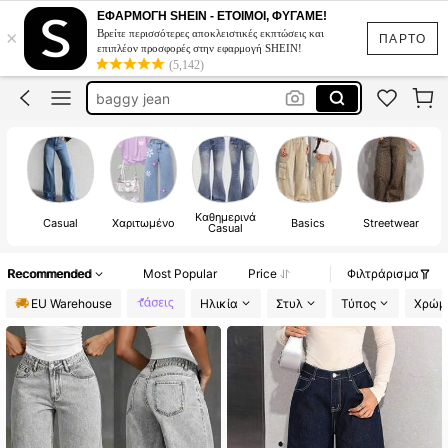
τζιν
ΕΦΑΡΜΟΓΗ SHEIN - ΕΤΟΙΜΟΙ, ΦΥΓΑΜΕ!
×
Βρείτε περισσότερες αποκλειστικές εκπτώσεις και
jeans
ΠΑΡΤΟ
επιπλέον προσφορές στην εφαρμογή SHEIN!
(5,142)
baggy jean
baggy jeans
τζιν παντελονα
τζιν
Καθημερινά
Casual
Χαριτωμένο
Basics
Streetwear
Casual
Recommended
Most Popular
Price
Φιλτράρισμα
EU Warehouse
Ηλικία
Στυλ
Τύπος
Χρώμ