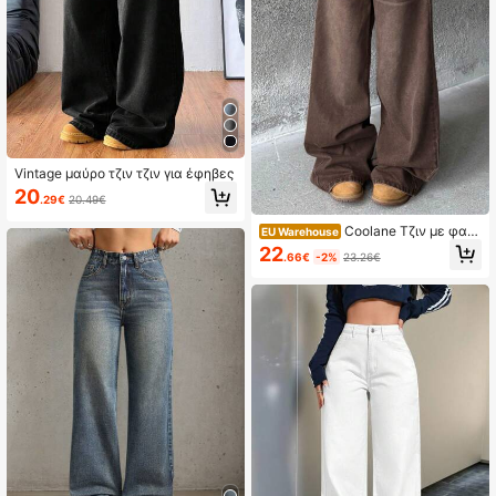
Vintage μαύρο τζιν τζιν για έφηβες
20
.29€
20.49€
Coolane Τζιν με φαρδ
EU Warehouse
ιά μπατζάκια για εφήβους
22
.66€
-2%
23.26€