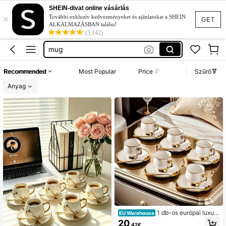
kávés csésze
SHEIN-divat online vásárlás
×
kávés készlet
További exkluzív kedvezményeket és ajánlatokat a SHEIN
GET
ALKALMAZÁSBAN találsz!
mug
(5,142)
kávéscsésze
kaves csesze
Recommended
Most Popular
Price
Szűrő
kávés csésze
Anyag
1 db-os európai luxus
EU Warehouse
aranyperemes kerámia kávéscsész
20
.42€