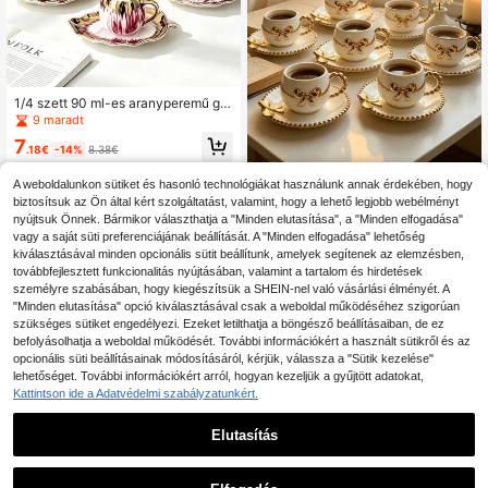
1/4 szett 90 ml-es aranyperemű gra
diens kerámia csésze és aljcsésze l
9 maradt
evélmintás tálcával, európai luxus k
7
ávés csészékészlet levél alakú aljc
.18€
-14%
8.38€
sészével, eszpresszóhoz, lattéhoz
és teához, ideális délutáni teázásho
A weboldalunkon sütiket és hasonló technológiákat használunk annak érdekében, hogy
6 db/1 szett vintage aranyozott mas
z, partira, esküvőre, otthoni dekorá
nis, gyöngyperemű kerámia kávésb
biztosítsuk az Ön által kért szolgáltatást, valamint, hogy a lehető legjobb webélményt
13 maradt
cióra, születənapi, húsvéti és iskola
ögre és alátét szett. Tartalmazza a
nyújtsuk Önnek. Bármikor választhatja a "Minden elutasítása", a "Minden elfogadása"
kezdési ajándéknak
9
domborolt gyöngymintás bögréket,
.20€
vagy a saját süti preferenciájának beállítását. A "Minden elfogadása" lehetőség
aranyos gyöngyfogantyús latte bög
kiválasztásával minden opcionális sütit beállítunk, amelyek segítenek az elemzésben,
réket, irodai délutáni teabögréket, k
továbbfejlesztett funkcionalitás nyújtásában, valamint a tartalom és hirdetések
ollégiumi tejbögréket és kifinomulta
személyre szabásában, hogy kiegészítsük a SHEIN-nel való vásárlási élményét. A
n tervezett vízpoharakat. Ez egy na
"Minden elutasítása" opció kiválasztásával csak a weboldal működéséhez szigorúan
gyon alkalmas aranyos ajándék lán
yoknak és hölgyeknek.
szükséges sütiket engedélyezi. Ezeket letilthatja a böngésző beállításaiban, de ez
befolyásolhatja a weboldal működését. További információkért a használt sütikről és az
opcionális süti beállításainak módosításáról, kérjük, válassza a "Sütik kezelése"
lehetőséget. További információkért arról, hogyan kezeljük a gyűjtött adatokat,
Kattintson ide a Adatvédelmi szabályzatunkért.
Elutasítás
1
0