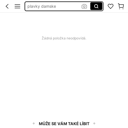
plavky damske
dámské šaty letní
bikiny set
plavky
Žádná položka neodpovídá.
MŮŽE SE VÁM TAKÉ LÍBIT