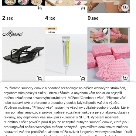
2
4
9
.85€
.12€
.89€
15
12
2
Používáme soubory cookie a podobné technologie na našich webových stránkách,
.38€
.59€
.95€
2.98€
-1%
abychom vám poskytli službu, kterou žádáte, a abychom vám nabídli co nejlepší
možnou zkušenost s webovými stránkami. Můžete "Odmítnout vše", "Přijmout vše"
nebo nastavit své preference pro soubory cookie kdykoli podle vašeho výběru.
Výběrem možnosti "Přijmout vše" nastavíme všechny volitelné soubory cookie, které
nám pomáhají analyzovat provoz, nabízet rozšířené funkce a personalizovat obsah a
reklamy, aby doplňovaly vaši nákupní zkušenost s SHEIN. Výběrem možnosti
"Odmítnout vše" povolíte použití pouze nezbytně nutných souborů cookie, které jsou
pro fungování našich webových stránek nezbytné. Tyto můžete deaktivovat změnou
nastavení vašeho prohlížeče, ale toto může ovlivnit fungování webových stránek. Další