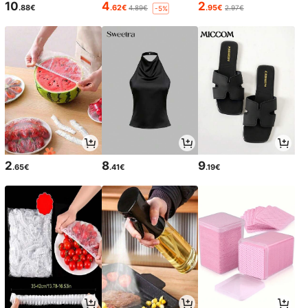
10
4
2
.88€
.62€
.95€
4.89€
2.97€
-5%
2
8
9
.65€
.41€
.19€