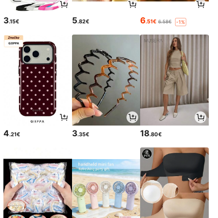
3
5
6
.15€
.82€
.51€
6.58€
-1%
4
3
18
.21€
.35€
.80€