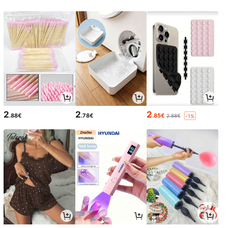
2
2
2
.88€
.78€
.85€
2.88€
-1%