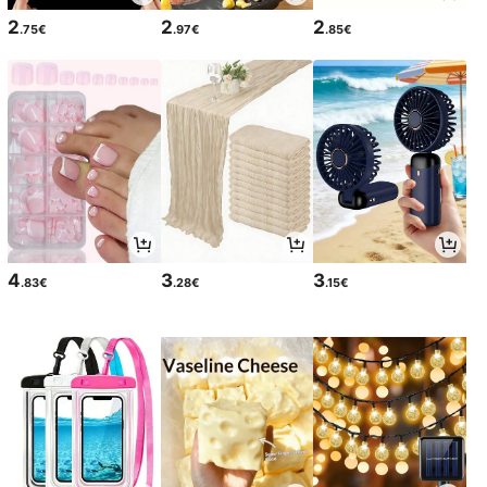
2
2
2
.75€
.97€
.85€
4
3
3
.83€
.28€
.15€