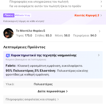
Πληροφορίες και υποχρεώσεις του πωλητή
Για να αναφέρετε αυτόν τον πωλητή ή/και το προϊόν
Καυτός
Κορυφή 3
#Μπικίνι Vcay
Καλοκαιρινή λάμψη σε κάθε κίνηση!
Το Μοντέλο Φοράει:
S
Ύψος:
175.0
Στήθος:
93.0
Μέση:
56.0
Περιφέρεια:
94.0
Λεπτομέρειες Προϊόντος
Χαρακτηριστικά της τεχνητής νοημοσύνης
Κείμενο βασισμένο σε λεπτομέρειες
Fabric:
Κλασική υφασμάτινη εμφάνιση, ευκολοφόρετο.
95% Πολυεστέρας,5% Ελαστάνη:
Πολυεστέρας εύκολης
φροντίδας με καθαρή εμφάνιση.
Υλικό:
Πολυεστέρας
Δείτε περισσότερα
Πληροφορίες ασφαλείας και επαφές