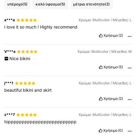
υπέροχο
(5)
καλό ύφασμα
(5)
μέτρια στενότητα
(2)
315K Ακόλουθοι
4.83
a***a
Χρώμα: Multicolor / Μέγεθος: L
I
love
it
so
much
!
Highly
recommend
315K Ακόλουθοι
4.83
Χρήσιμο
(2)
315K Ακόλουθοι
4.83
V***a
Χρώμα: Multicolor / Μέγεθος: M
Nice
bikini
Χρήσιμο
(5)
315K Ακόλουθοι
4.83
j***1
Χρώμα: Multicolor / Μέγεθος: L
beautiful
bikini
and
skirt
Χρήσιμο
(2)
z***7
Χρώμα: Multicolor / Μέγεθος: L
toppppppppppppppppppppppppp
Χρήσιμο
(0)