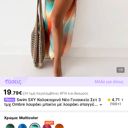
1/8
19
.79€
Η τιμή περιλαμβάνει ΦΠΑ και δασμούς
Swim SXY Καλοκαιρινό Νέο Γυναικείο Σετ 3
4.71
τμχ Ombre λουράκι μπικίνι με λουράκι σπαγγέ
(100+)
τι, πλαϊνή γραβάτα μαγιό και φόρεμα κάλυψης
παραλίας
Χρώμα: Multicolor