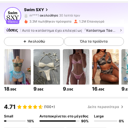
315K Ακόλουθοι
4.83
Swim SXY
m***1
ακολούθησε
30 λεπτά πριν
H
s***8
περιηγείται
315K Ακόλουθοι
4.83
3.3M πωλήθηκαν πρόσφατα
1.2M Επαναγορά
Αυτό το κατάστημα έχει επιλεγεί ως
「Κατάστημα Τάσεων」
315K Ακόλουθοι
4.83
Ακολούθώ
Όλα τα προϊόντα
315K Ακόλουθοι
4.83
315K Ακόλουθοι
4.83
18
9
9
16
9
.99€
.98€
.09€
.49€
.
315K Ακόλουθοι
4.83
4.71
(100+)
Δείτε περισσότερα
Small
Ανταποκρίνεται στο μέγεθος
Large
315K Ακόλουθοι
4.83
10%
90%
0%