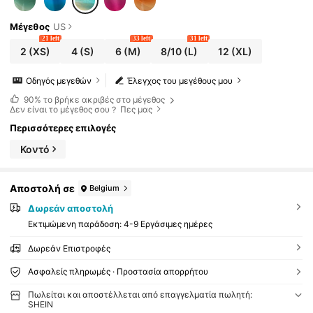
Μέγεθος
US
21 left
33 left
31 left
2
(XS)
4
(S)
6
(M)
8/10
(L)
12
(XL)
Οδηγός μεγεθών
Έλεγχος του μεγέθους μου
90%
το βρήκε ακριβές στο μέγεθος
Δεν είναι το μέγεθος σου？ Πες μας
Περισσότερες επιλογές
Κοντό
Αποστολή σε
Belgium
Δωρεάν αποστολή
Εκτιμώμενη παράδοση:
4-9 Εργάσιμες ημέρες
Δωρεάν Επιστροφές
Ασφαλείς πληρωμές · Προστασία απορρήτου
Πωλείται και αποστέλλεται από επαγγελματία πωλητή:
SHEIN