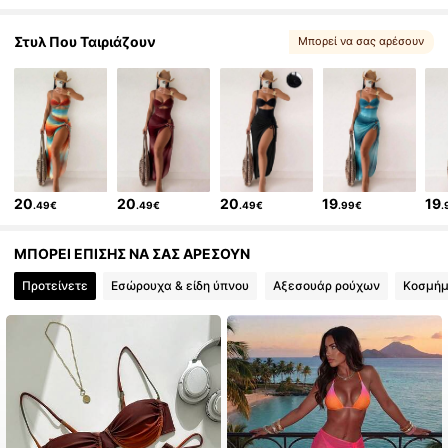
Στυλ Που Ταιριάζουν
Μπορεί να σας αρέσουν
, Σχετικά αντικείμενα
20
20
20
19
19
.49€
.49€
.49€
.99€
.
ΜΠΟΡΕΙ ΕΠΙΣΗΣ ΝΑ ΣΑΣ ΑΡΕΣΟΥΝ
Προτείνετε
Εσώρουχα & είδη ύπνου
Αξεσουάρ ρούχων
Κοσμήμ