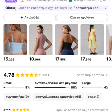
Πελάτες που αγοράζουν συχνά
Ιδρύθηκε πριν από 1 χρόνο
Αυτό το κατάστημα έχει επιλεγεί ως
「Κατάστημα Τάσεων」
120K Ακόλουθοι
4.89
Ακολούθώ
Όλα τα προϊόντα
120K Ακόλουθοι
4.89
120K Ακόλουθοι
4.89
15
10
17
17
13
.22€
.06€
.55€
.64€
120K Ακόλουθοι
4.89
4.78
(100+)
Δείτε περισσότερα
120K Ακόλουθοι
4.89
Small
Ανταποκρίνεται στο μέγεθος
Large
8%
88%
4%
γυμναστήριο
(9)
επαγγελματικές εμφανίσεις
(5)
σπορ
(2)
120K Ακόλουθοι
4.89
a***i
Χρώμα: Απαλό γαλάζιο / Μέγεθος: M