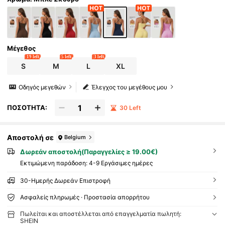
Μέγεθος
19 left
5 left
3 left
S
M
L
XL
Οδηγός μεγεθών
Έλεγχος του μεγέθους μου
ΠΟΣΟΤΗΤΑ:
30 Left
Αποστολή σε
Belgium
Δωρεάν αποστολή(Παραγγελίες ≥ 19.00€)
Εκτιμώμενη παράδοση:
4-9 Εργάσιμες ημέρες
30-Ημερής Δωρεάν Επιστροφή
Ασφαλείς πληρωμές · Προστασία απορρήτου
Πωλείται και αποστέλλεται από επαγγελματία πωλητή:
SHEIN