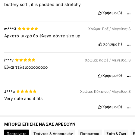
buttery
soft
,
it
is
padded
and
stretchy
120K Ακόλουθοι
4.89
Χρήσιμο
(3)
120K Ακόλουθοι
4.89
m***3
Χρώμα: Ροζ / Μέγεθος: S
Αρκετά
μικρό
θα
έλεγα
κάντε
size
up
Χρήσιμο
(1)
120K Ακόλουθοι
4.89
i***v
Χρώμα: Καφέ / Μέγεθος: S
Είναι
τελειοοοοοοοοο
Χρήσιμο
(0)
J***a
Χρώμα: Κόκκινο / Μέγεθος: S
Very
cute
and
it
fits
Χρήσιμο
(0)
ΜΠΟΡΕΙ ΕΠΙΣΗΣ ΝΑ ΣΑΣ ΑΡΕΣΟΥΝ
Προτείνετε
Τσάντες & Αποσκευές
Παπούτσια
Σπίτι & ζωή
Ε