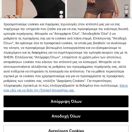
5
Χρησιμοποιούμε cookies και παρόμοιες τεχνολογίες στον ιστότοπό μας για να σας
4
MUSERA
παρέχουμε την υπηρεσία που ζητάτε και για να σας προσφέρουμε την καλύτερη δυνατή
#Σικ με ποδηλασία
Musera Sport Αντίθετ
εμπειρία περιήγησης. Μπορείτε να "Απορρίψετε Όλα", "Αποδεχθείτε Όλα" ή να
EU Warehouse
ο Διπλό Ιμάντα Active Cami Top Αθ
ρυθμίσετε τις προτιμήσεις σας για τα cookies ανά πάσα στιγμή. Επιλέγοντας "Αποδοχή
GLOWMODE FeatherFit™ Studio Glo
10
.61€
-1%
10.81€
λητικά Προπόνηση Γυμναστήριο Pi
w με V-Neck, Αφαιρούμενα Cups,
Όλων", θα ορίσουμε όλα τα προαιρετικά cookies, τα οποία μας βοηθούν να αναλύουμε
23
lates Fitness Καθημερινά Casual A
.26€
Crop Tank Top, Αθλητικό Σουτιέν Χ
την κίνηση, να προσφέρουμε βελτιωμένη λειτουργικότητα και να εξατομικεύουμε το
qua
αμηλής Ενέργειας, Γιόγκα, Πιλάτε
περιεχόμενο και τις διαφημίσεις για να συμπληρώσουμε την εμπειρία αγορών σας με τη
ς, Μπάρα, Studio Καθημερινή Χρήσ
SHEIN. Επιλέγοντας "Απόρριψη Όλων", επιτρέπετε τη χρήση μόνο των απολύτως
η, Casual Ρούχα
απαραίτητων cookies που κάνουν τον ιστότοπό μας να λειτουργεί. Μπορείτε να τα
απενεργοποιήσετε αλλάζοντας τις ρυθμίσεις του προγράμματος περιήγησής σας, αλλά
αυτό ενδέχεται να επηρεάσει τη λειτουργία του ιστότοπου. Για να μάθετε περισσότερα
σχετικά με τα cookies που χρησιμοποιούμε και για να προσαρμόσετε τις προαιρετικές
ρυθμίσεις των cookies σας, επιλέξτε "Διαχείριση Cookies". Για περισσότερες
πληροφορίες σχετικά με το πώς επεξεργαζόμαστε τα δεδομένα που συλλέγουμε,
Κάντε
κλικ εδώ για να δείτε την Πολιτική Απορρήτου μας.
Απόρριψη Όλων
Αποδοχή Όλων
Διαχείριση Cookies