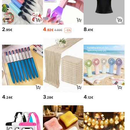
2
4
8
.95€
.62€
.41€
4.89€
-5%
4
3
4
.24€
.28€
.12€