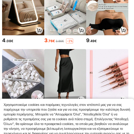
4
3
9
.08€
.76€
.49€
3.86€
-2%
Χρησιμοποιούμε cookies και παρόμοιες τεχνολογίες στον ιστότοπό μας για να σας
2
13
3
παρέχουμε την υπηρεσία που ζητάτε και για να σας προσφέρουμε την καλύτερη δυνατή
.88€
.85€
.54€
13.99€
3.58€
-1%
-1%
εμπειρία περιήγησης. Μπορείτε να "Απορρίψετε Όλα", "Αποδεχθείτε Όλα" ή να
ρυθμίσετε τις προτιμήσεις σας για τα cookies ανά πάσα στιγμή. Επιλέγοντας "Αποδοχή
Όλων", θα ορίσουμε όλα τα προαιρετικά cookies, τα οποία μας βοηθούν να αναλύουμε
την κίνηση, να προσφέρουμε βελτιωμένη λειτουργικότητα και να εξατομικεύουμε το
περιεχόμενο και τις διαφημίσεις για να συμπληρώσουμε την εμπειρία αγορών σας με τη