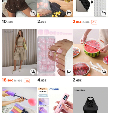
10
2
2
.88€
.97€
.85€
2.88€
-1%
18
4
2
.80€
.83€
.65€
18.99€
-1%