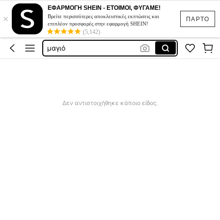
sqiushy
ΕΦΑΡΜΟΓΗ SHEIN - ΕΤΟΙΜΟΙ, ΦΥΓΑΜΕ!
×
μαγιο γυναικιο
Βρείτε περισσότερες αποκλειστικές εκπτώσεις και
ΠΑΡΤΟ
επιπλέον προσφορές στην εφαρμογή SHEIN!
φορεματα για γαμο
(5,142)
μαγιό
μαγιο γυναικεια
sqiushy
μαγιο γυναικιο
Δεν αντιστοιχήθηκε κάποιο είδος.