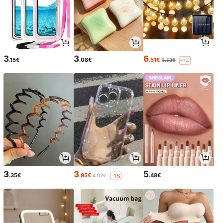
3
3
6
.15€
.08€
.51€
6.58€
-1%
3
3
5
.35€
.95€
.48€
4.02€
-1%