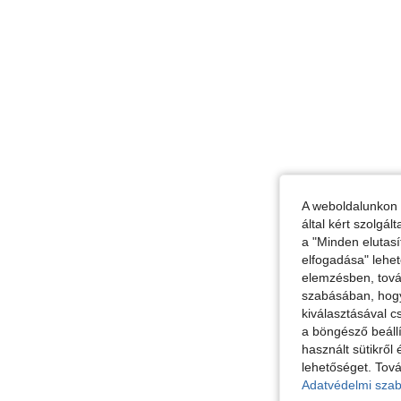
A weboldalunkon 
által kért szolgá
a "Minden elutasí
elfogadása" lehet
elemzésben, továb
szabásában, hogy 
kiválasztásával c
a böngésző beállí
használt sütikről 
lehetőséget. Tová
Adatvédelmi szab