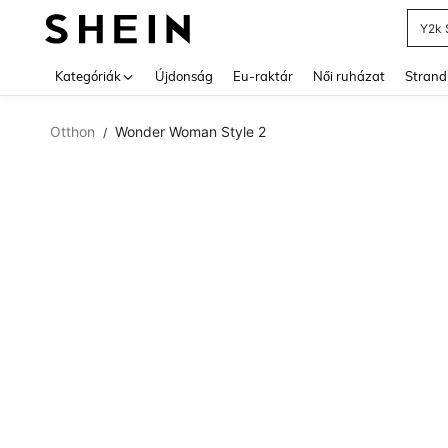
Y2k 
Use up 
Kategóriák
Újdonság
Eu-raktár
Női ruházat
Strand
Otthon
Wonder Woman Style 2
/