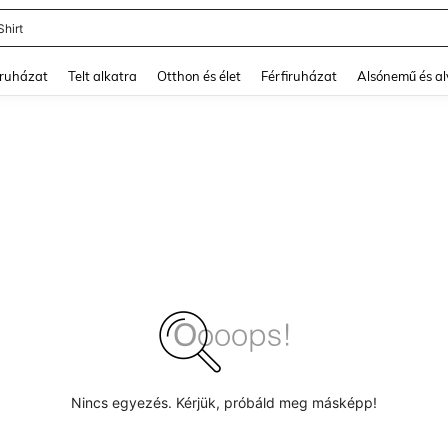
Shirt
and down arrow keys to navigate search Legutóbb keresett and Keresés felfedezé
ruházat
Telt alkatra
Otthon és élet
Férfiruházat
Alsónemű és a
Nincs egyezés. Kérjük, próbáld meg másképp!