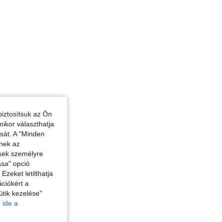
iztosítsuk az Ön
mikor választhatja
ását. A "Minden
enek az
ések személyre
ása" opció
zeket letilthatja
ciókért a
ütik kezelése"
 ide a