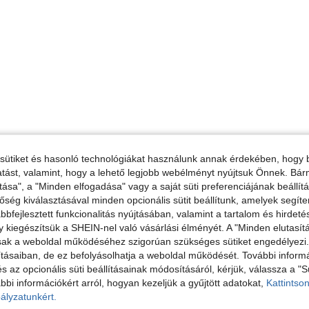
sütiket és hasonló technológiákat használunk annak érdekében, hogy b
ltatást, valamint, hogy a lehető legjobb webélményt nyújtsuk Önnek. Bár
tása", a "Minden elfogadása" vagy a saját süti preferenciájának beállít
őség kiválasztásával minden opcionális sütit beállítunk, amelyek segít
bfejlesztett funkcionalitás nyújtásában, valamint a tartalom és hirdet
kiegészítsük a SHEIN-nel való vásárlási élményét. A "Minden elutasít
sak a weboldal működéséhez szigorúan szükséges sütiket engedélyezi. E
tásaiban, de ez befolyásolhatja a weboldal működését. További informá
és az opcionális süti beállításainak módosításáról, kérjük, válassza a "S
bbi információkért arról, hogyan kezeljük a gyűjtött adatokat,
Kattintson
ályzatunkért.