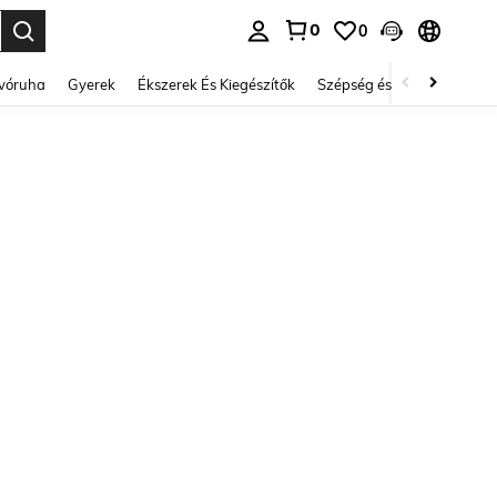
0
0
se. Press Enter to select.
lvóruha
Gyerek
Ékszerek És Kiegészítők
Szépség és egészség
Ci