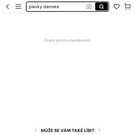
plavky damske
dámské šaty letní
bikiny set
plavky
Žádná položka neodpovídá.
MŮŽE SE VÁM TAKÉ LÍBIT