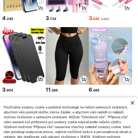
4
3
3
.24€
.72€
.64€
3.65€
3
11
6
.90€
.38€
.48€
Používáme soubory cookie a podobné technologie na našich webových stránkách,
abychom vám poskytli službu, kterou žádáte, a abychom vám nabídli co nejlepší
možnou zkušenost s webovými stránkami. Můžete "Odmítnout vše", "Přijmout vše"
nebo nastavit své preference pro soubory cookie kdykoli podle vašeho výběru.
Výběrem možnosti "Přijmout vše" nastavíme všechny volitelné soubory cookie, které
nám pomáhají analyzovat provoz, nabízet rozšířené funkce a personalizovat obsah a
reklamy, aby doplňovaly vaši nákupní zkušenost s SHEIN. Výběrem možnosti