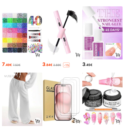
7
3
3
.49€
.84€
.45€
7.50€
3.88€
-1%