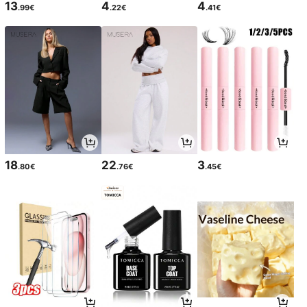
13
4
4
.99€
.22€
.41€
18
22
3
.80€
.76€
.45€