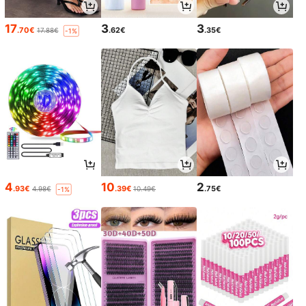
17
3
3
.70€
.62€
.35€
17.88€
-1%
4
10
2
.93€
.39€
.75€
4.98€
10.49€
-1%