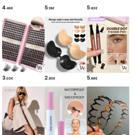
4
5
5
.46€
.18€
.82€
3
2
5
.02€
.85€
.88€