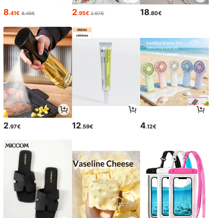
8
2
18
.41€
.95€
.80€
8.49€
2.97€
2
12
4
.97€
.59€
.12€