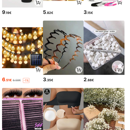
9
5
3
.19€
.82€
.15€
6
3
2
.51€
.35€
.88€
6.58€
-1%