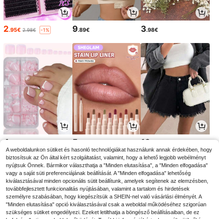
2
9
3
.95€
.89€
.98€
2.98€
-1%
4
5
16
.83€
.48€
.33€
A weboldalunkon sütiket és hasonló technológiákat használunk annak érdekében, hogy
biztosítsuk az Ön által kért szolgáltatást, valamint, hogy a lehető legjobb webélményt
nyújtsuk Önnek. Bármikor választhatja a "Minden elutasítása", a "Minden elfogadása"
vagy a saját süti preferenciájának beállítását. A "Minden elfogadása" lehetőség
kiválasztásával minden opcionális sütit beállítunk, amelyek segítenek az elemzésben,
továbbfejlesztett funkcionalitás nyújtásában, valamint a tartalom és hirdetések
személyre szabásában, hogy kiegészítsük a SHEIN-nel való vásárlási élményét. A
"Minden elutasítása" opció kiválasztásával csak a weboldal működéséhez szigorúan
szükséges sütiket engedélyezi. Ezeket letilthatja a böngésző beállításaiban, de ez