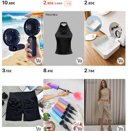
10
2
2
.88€
.85€
.85€
2.88€
-1%
3
8
2
.15€
.41€
.78€