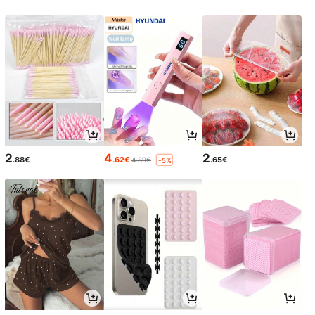
2
4
2
.88€
.62€
.65€
4.89€
-5%