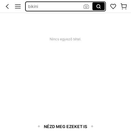
strandruha
romper plus size
nyári ruha
squishy
Nincs egyező tétel.
NÉZD MEG EZEKET IS