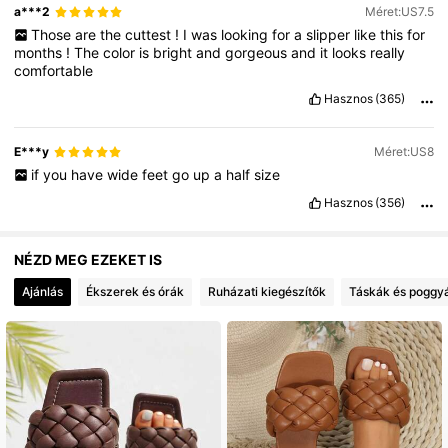
a***2
Méret:US7.5
Those
are
the
cuttest
!
I
was
looking
for
a
slipper
like
this
for
months
!
The
color
is
bright
and
gorgeous
and
it
looks
really
comfortable
Hasznos
(365)
E***y
Méret:US8
if
you
have
wide
feet
go
up
a
half
size
Hasznos
(356)
NÉZD MEG EZEKET IS
Ajánlás
Ékszerek és órák
Ruházati kiegészítők
Táskák és poggy