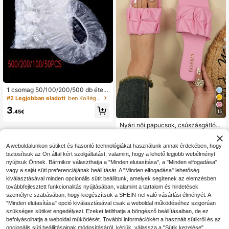
1 csomag 50/100/200/500 db ételf
ólia és zuhanysapka készlet, újraha
#2 Legjobban eladott
ben Kollégiumi elrendezés Konyhai Tárolás & Szerve
sznosítható PE ragasztó fóliaburkol
3
ó élelmiszerkonténerhez, átlátszó
15
.45€
műanyag csomagoló fólia, PE fóliáz
Nyári női papucsok, csúszásgátló,
sák, rugalmas tálfedők, iskolakezdé
puha fenekű alkalmi papucsok, sza
shez
10
.48€
badtéri strandszandálok, divatos né
A weboldalunkon sütiket és hasonló technológiákat használunk annak érdekében, hogy
gyszögletes csúszószandálok
biztosítsuk az Ön által kért szolgáltatást, valamint, hogy a lehető legjobb webélményt
nyújtsuk Önnek. Bármikor választhatja a "Minden elutasítása", a "Minden elfogadása"
vagy a saját süti preferenciájának beállítását. A "Minden elfogadása" lehetőség
kiválasztásával minden opcionális sütit beállítunk, amelyek segítenek az elemzésben,
továbbfejlesztett funkcionalitás nyújtásában, valamint a tartalom és hirdetések
személyre szabásában, hogy kiegészítsük a SHEIN-nel való vásárlási élményét. A
"Minden elutasítása" opció kiválasztásával csak a weboldal működéséhez szigorúan
szükséges sütiket engedélyezi. Ezeket letilthatja a böngésző beállításaiban, de ez
befolyásolhatja a weboldal működését. További információkért a használt sütikről és az
opcionális süti beállításainak módosításáról, kérjük, válassza a "Sütik kezelése"