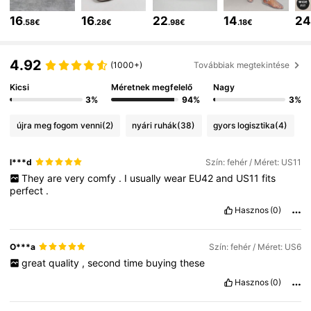
16
16
22
14
2
.58€
.28€
.98€
.18€
770K Követők
4.84
4.92
(1000+)
Továbbiak megtekintése
770K Követők
4.84
Kicsi
Méretnek megfelelő
Nagy
3%
94%
3%
újra meg fogom venni
(2)
nyári ruhák
(38)
gyors logisztika
(4)
770K Követők
4.84
l***d
Szín: fehér / Méret: US11
They
are
very
comfy
.
I
usually
wear
EU42
and
US11
fits
770K Követők
4.84
perfect
.
Hasznos
(0)
770K Követők
4.84
O***a
Szín: fehér / Méret: US6
great
quality
,
second
time
buying
these
770K Követők
4.84
Hasznos
(0)