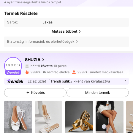
A nyár frissessége ihlette hűvös tempót.
Termék Részletei
Sarok:
Lakás
Mutass többet
Biztonsági információk és elérhetőségek
770K Követők
4.84
SHUZIA
h***9
követte
10 perce
o***6
böngészik
770K Követők
4.84
999K+ Db nemrég eladva
999K+ Ismételt megvásárlása
Ez az üzlet
「Trendi butik」
-ként van kiválasztva
770K Követők
4.84
Követés
Minden termék
770K Követők
4.84
770K Követők
4.84