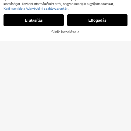
lehetőséget. További információkért arról, hogyan kezeljük a gyűjtött adatokat,
Kattintson ide a Adatvédelmi szabályzatunkért.
Elutasítás
Elfogadás
Sütik kezelése
KOSÁRBA