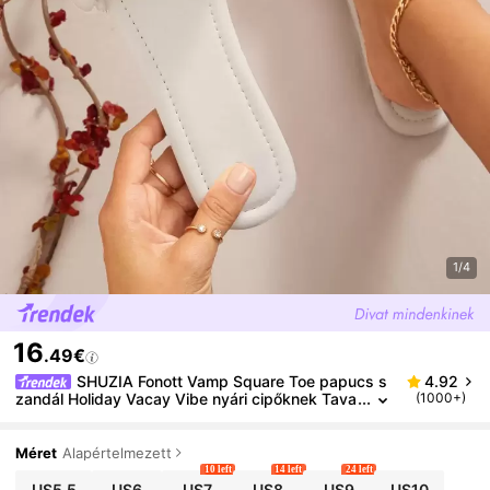
1/4
16
.49€
SHUZIA Fonott Vamp Square Toe papucs s
4.92
zandál Holiday Vacay Vibe nyári cipőknek Tava
(1000+)
szi cipők Tavaszi szünet Húsvéti vakáció Cipők
Alkalmi cipők Strandcipők
Méret
Alapértelmezett
10 left
14 left
24 left
US5.5
US6
US7
US8
US9
US10