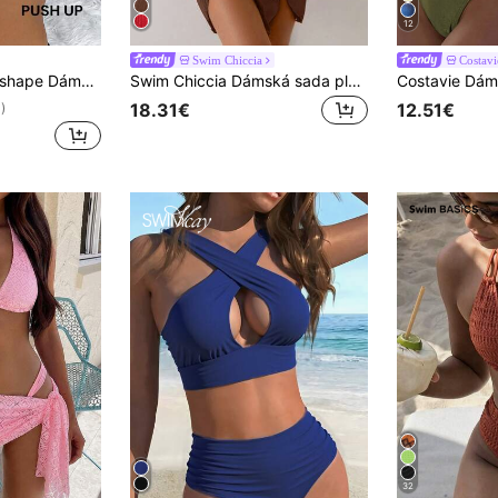
12
Swim Chiccia
Costavi
ámský top plážových plavek
Swim Chiccia Dámská sada plavek 3 ks, texturovaná látka, červený květinový vzor, metalický akcent, ležérní plážové, bazénové, párty, sváteční oblečení, jaro/léto
18.31€
12.51€
)
32