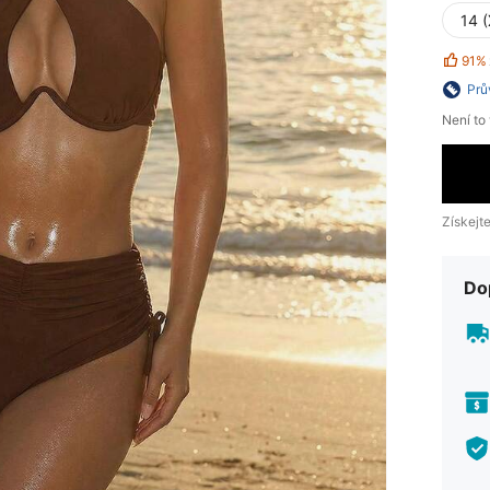
14 
91%
Prů
Není to
Získejt
Do