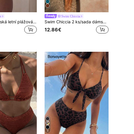
e
Swim Chiccia
Costavie Dámská letní plážová dvoudílná plavková sada s jednobarevnou sexy bikinis na jedno rameno a trojúhelníkovými kalhotkami
Swim Chiccia 2 ks/sada dámské plavky v jednobarevném provedení s nastavitelnými ramínky, bikiny s odnímatelným crop topem s výstřihem ve tvaru U a kalhotkami s vysokým pasem na letní plážovou dovolenou
12.86€
4