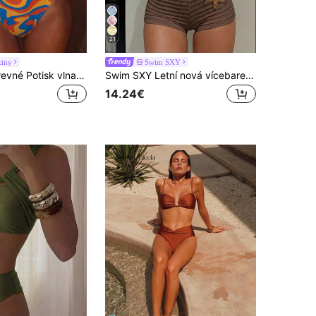
21
kiny
Swim SXY
Swim SXY Barevné Potisk vlna Crisscross Kostice Podprsenka & Vysoký pas Spodní část 2 ks Plavky
Swim SXY Letní nová vícebarevná texturovaná látka oceán hvězdice dekorační doplňky rovné nohavice kalhoty halter kravata plážová dovolená ženy 2 kusy plavky sada
14.24€