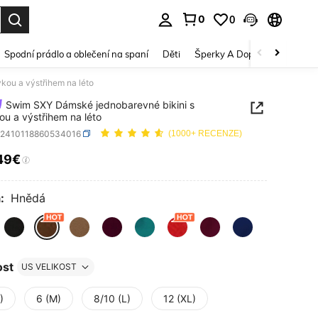
0
0
dání. Press Enter to select.
Spodní prádlo a oblečení na spaní
Děti
Šperky A Doplňky
Krása a
kou a výstřihem na léto
Swim SXY Dámské jednobarevné bikini s
ou a výstřihem na léto
z2410118860534016
(1000+ RECENZE)
49€
ICE AND AVAILABILITY
:
Hnědá
ost
US VELIKOST
)
6 (M)
8/10 (L)
12 (XL)