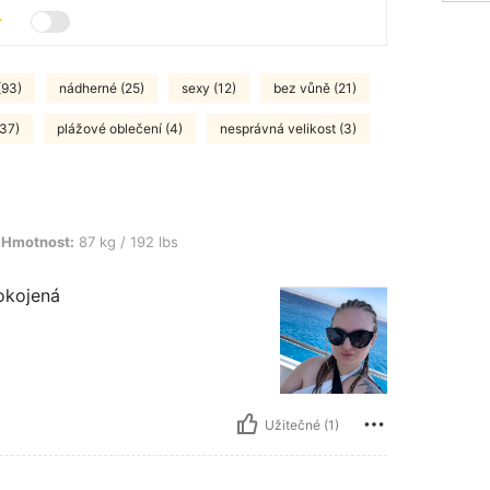
(93)
nádherné (25)
sexy (12)
bez vůně (21)
(37)
plážové oblečení (4)
nesprávná velikost (3)
7 kg / 192 lbs, Barva: Černá a bílá, Velikost: XL
Hmotnost:
87 kg / 192 lbs
pokojená
Užitečné (1)