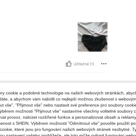
Užitečné (1)
y cookie a podobné technologie na našich webových stránkách, abyc
likost:
L
ádáte, a abychom vám nabídli co nejlepší možnou zkušenost s webovým
 vše", "Přijmout vše" nebo nastavit své preference pro soubory cookie
oušou
ýběrem možnosti "Přijmout vše" nastavíme všechny volitelné soubory c
vat provoz, nabízet rozšířené funkce a personalizovat obsah a reklamy
šenost s SHEIN. Výběrem možnosti "Odmítnout vše" povolíte použití p
cookie, které jsou pro fungování našich webových stránek nezbytné. T
ou nastavení vašeho prohlížeče, ale toto může ovlivnit fungování webo