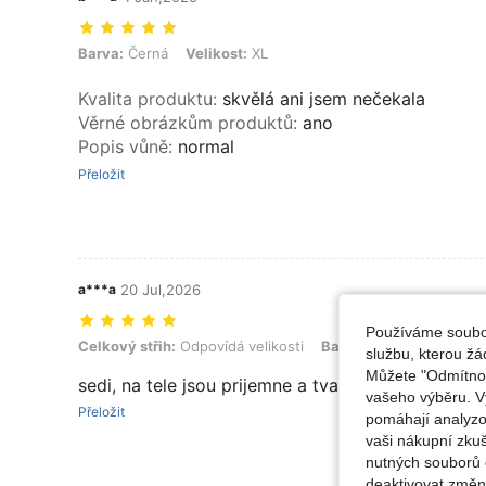
Barva: Černá, Velikost: XL
Barva:
Černá
Velikost:
XL
Kvalita produktu
:
skvělá ani jsem nečekala
Věrné obrázkům produktů
:
ano
Popis vůně
:
normal
Přeložit
a***a
20 Jul,2026
Používáme soubor
Celkový střih: Odpovídá velikosti, Barva: Černá a bílá, Velikost: L
Celkový střih:
Odpovídá velikosti
Barva:
Černá a bílá
Ve
službu, kterou ž
Můžete "Odmítnout
sedi, na tele jsou prijemne a tvaruji postavu, nek
vašeho výběru. V
Přeložit
pomáhají analyzo
vaši nákupní zku
nutných souborů 
deaktivovat změn