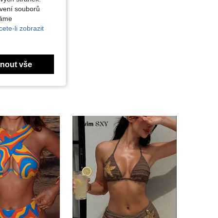
avení souborů
váme
ete-li zobrazit
nout vše