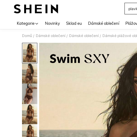
plav
Use up 
Kategorie
Novinky
Sklad eu
Dámské oblečení
Plážov
Domů
Dámské oblečení
Dámské oblečení
Dámské plážové ob
/
/
/