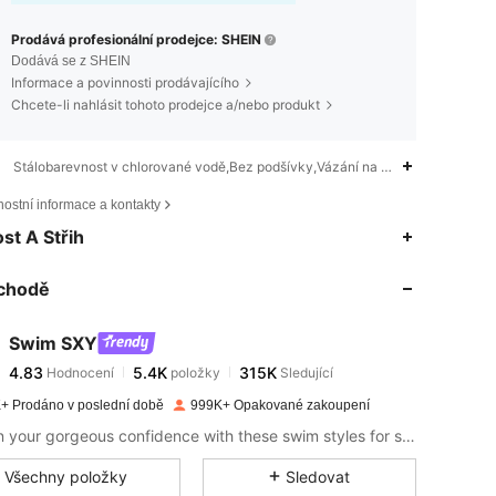
Prodává profesionální prodejce: SHEIN
Dodává se z SHEIN
Informace a povinnosti prodávajícího
Chcete-li nahlásit tohoto prodejce a/nebo produkt
Stálobarevnost v chlorované vodě,Bez podšívky,Vázání na zádech,Křížené,S
ostní informace a kontakty
4.83
5.4K
315K
ost A Střih
chodě
4.83
5.4K
315K
Swim SXY
4.83
5.4K
315K
Hodnocení
položky
Sledující
s***h
zaplaceno
před 1 dnem
+ Prodáno v poslední době
999K+ Opakované zakoupení
4.83
5.4K
315K
Soak in your gorgeous confidence with these swim styles for sizzling hot days.
Všechny položky
Sledovat
4.83
5.4K
315K