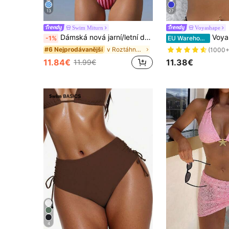
13
27
Swim Miturn
Voyashape
Dámská nová jarní/letní dvoudílná bikini souprava s pruhy, květinovou krajkou a bez ramínek, s odnímatelnými ramínky, dovolenkové a resortní plážové oblečení, Vacationcore
Voyashape D
-1%
EU Warehouse
v Roztáhnout Ženy Plážové oblečení
#6 Nejprodávanější
(1000+
11.84€
11.38€
11.99€
4