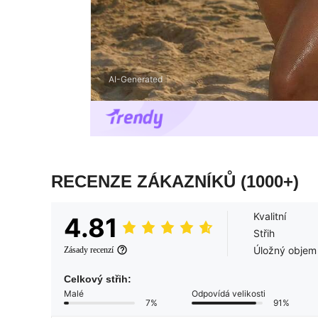
AI-Generated
RECENZE ZÁKAZNÍKŮ
(1000+)
Kvalitní
4.81
Střih
Úložný objem
Zásady recenzí
Celkový střih:
Malé
Odpovídá velikosti
7%
91%