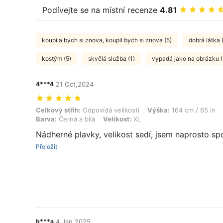
Podívejte se na místní recenze
4.81
koupila bych si znova, koupil bych si znova (5)
dobrá látka 
kostým (5)
skvělá služba (1)
vypadá jako na obrázku 
4***4
21 Oct,2024
Celkový střih: Odpovídá velikosti, Výška: 164 cm / 65 in, Hmotnost: 8
Celkový střih:
Odpovídá velikosti
Výška:
164 cm / 65 in
Barva:
Černá a bílá
Velikost:
XL
Nádherné plavky, velikost sedí, jsem naprosto s
Přeložit
b***a
4 Jan,2025