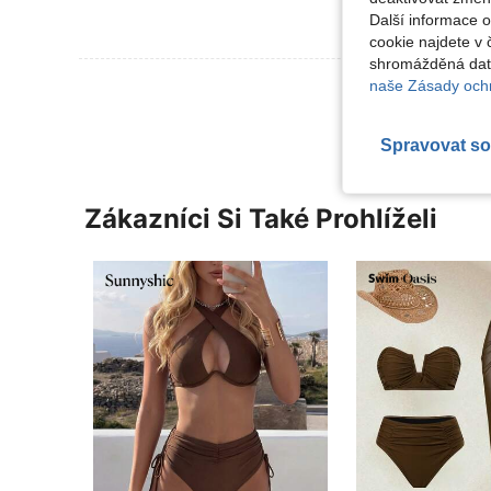
Další informace 
cookie najdete v 
shromážděná data
Zobrazit Dalš
naše Zásady ochr
Spravovat so
Zákazníci Si Také Prohlíželi