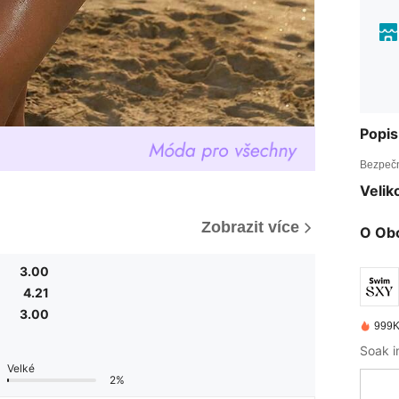
Popis
Bezpečn
Velik
Zobrazit více
O Ob
3.00
4.21
3.00
999K
Velké
2%