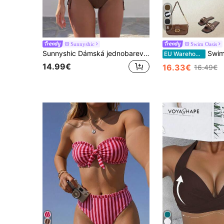
8
Sunnyshic
Swim Oasis
Sunnyshic Dámská jednobarevná bikini sada s halter neckline a kosticami, hnědá, na léto, dovolenou a pláž
Swim Oasis 2026 Nové jaro/léto Dámské jednobarevné bandeau plavky, plavecké k
EU Warehouse
14.99€
16.33€
16.49€