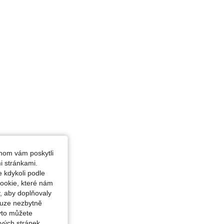
hom vám poskytli
i stránkami.
 kdykoli podle
ookie, které nám
, aby doplňovaly
ouze nezbytně
yto můžete
vých stránek.