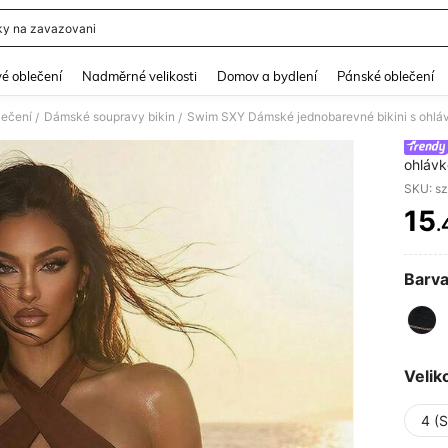
ky na zavazovani
and down arrow keys to navigate search Nedávno hledané and Objevování při hle
é oblečení
Nadměrné velikosti
Domov a bydlení
Pánské oblečení
lečení
Dámské soupravy bikin
Swim SXY Dámské jednobarevné bikini s ohláv
/
/
ohlávk
SKU: s
15
.
PR
Barva
Velik
4 (S