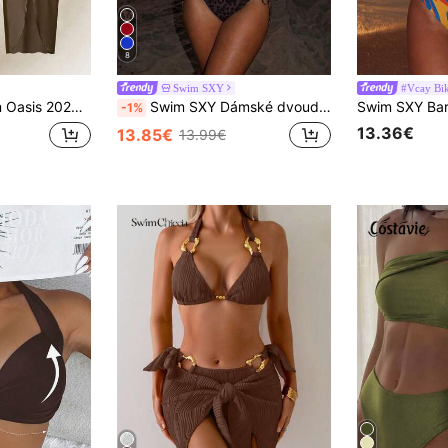
8
Swim SXY
#Vcay Bi
raťasy, síťované maxi šaty Beach Resort Casual plavková sada sukně bikiny sada plážová sukně sada křivková sukně sada hnědá dvoudílná sada dámská sukně plavky sada
Swim SXY Dámské dvoudílné plavky v ležérním dovolenkovém stylu, jaro/léto, s leopardím potiskem, s kostýlkem, odnímatelným polstrováním, bez push-up efektu, křížovými ramínky, halter střihem a odhalenými zády, s ladícími trojúhelníkovými kalhotkami s bočními výstřihem a tunelovou šňírkou
-1%
13.36€
13.85€
13.99€