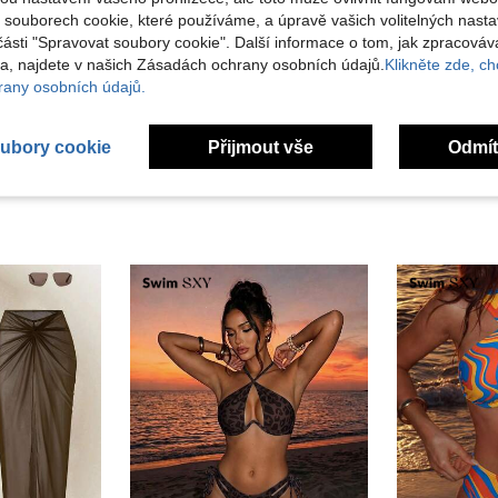
o souborech cookie, které používáme, a úpravě vašich volitelných nast
Užitečné (0)
části "Spravovat soubory cookie". Další informace o tom, jak zpracová
, najdete v našich Zásadách ochrany osobních údajů.
Klikněte zde, chc
í Recenze
any osobních údajů.
ubory cookie
Přijmout vše
Odmít