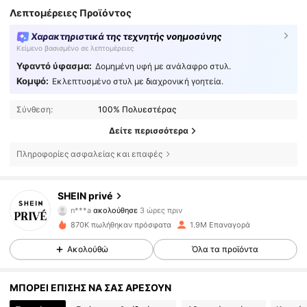
Λεπτομέρειες Προϊόντος
Χαρακτηριστικά της τεχνητής νοημοσύνης
Κείμενο βασισμένο σε λεπτομέρειες
Υφαντό ύφασμα:
Δομημένη υφή με ανάλαφρο στυλ.
Κομψό:
Εκλεπτυσμένο στυλ με διαχρονική γοητεία.
Σύνθεση:
100% Πολυεστέρας
Δείτε περισσότερα
Πληροφορίες ασφαλείας και επαφές
1.1M Ακόλουθοι
4.85
SHEIN privé
n***a
ακολούθησε
3 ώρες πριν
H
m***y
περιηγείται
870K πωλήθηκαν πρόσφατα
1.9M Επαναγορά
1.1M Ακόλουθοι
4.85
Ακολούθώ
Όλα τα προϊόντα
1.1M Ακόλουθοι
4.85
ΜΠΟΡΕΙ ΕΠΙΣΗΣ ΝΑ ΣΑΣ ΑΡΕΣΟΥΝ