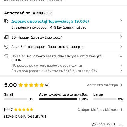
Αποστολή σε
Belgium
Δωρεάν αποστολή(Παραγγελίες ≥ 19.00€)
Εκτιμώμενη παράδοση:
4-9 Εργάσιμες ημέρες
30-Ημερής Δωρεάν Επιστροφή
Ασφαλείς πληρωμές · Προστασία απορρήτου
Πωλείται και αποστέλλεται από επαγγελματία πωλητή:
SHEIN
Πληροφορίες και υποχρεώσεις του πωλητή
Για να αναφέρετε αυτόν τον πωλητή ή/και το προϊόν
5.00
(4)
Δείτε περισσότερα
Small
Ανταποκρίνεται στο μέγεθος
Large
0%
100%
0%
j***7
Χρώμα: Μαύρο / Μέγεθος: L
i
love
it
very
beautyfull
Χρήσιμο
(0)