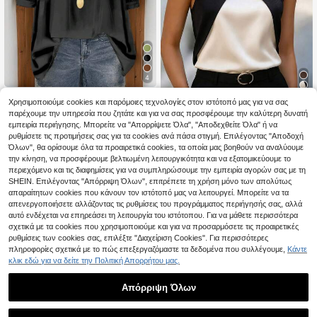
4
Γυναικεία Μπλούζα Μοντέρνας Σ
Χρησιμοποιούμε cookies και παρόμοιες τεχνολογίες στον ιστότοπό μας για να σας
9
χεδίασης, Γαλλική Μινιμαλιστική Ρ
11
παρέχουμε την υπηρεσία που ζητάτε και για να σας προσφέρουμε την καλύτερη δυνατή
.32€
11.33€
ετρό Μπλούζα με Φουσκωτά Μανί
SHEIN Clasi Κομψό γυ
EU Warehouse
εμπειρία περιήγησης. Μπορείτε να "Απορρίψετε Όλα", "Αποδεχθείτε Όλα" ή να
κια της Δεκαετίας του '70, Casual
ναικείο μπλουζάκι με χρωματιστό
#3 Bestseller
in Χρωματιστό μπλοκ Γυναικεία Μπλούζες
Γραφείου, Καθημερινή Ρούχα για Δ
ρυθμίσετε τις προτιμήσεις σας για τα cookies ανά πάσα στιγμή. Επιλέγοντας "Αποδοχή
μπλοκ για μετακινήσεις, άνετο ύφ
ασκάλους, Άνοιξη/Καλοκαίρι Μαύ
Όλων", θα ορίσουμε όλα τα προαιρετικά cookies, τα οποία μας βοηθούν να αναλύουμε
10
ασμα, άνοιξη/καλοκαίρι
.99€
ρο
την κίνηση, να προσφέρουμε βελτιωμένη λειτουργικότητα και να εξατομικεύουμε το
περιεχόμενο και τις διαφημίσεις για να συμπληρώσουμε την εμπειρία αγορών σας με τη
SHEIN. Επιλέγοντας "Απόρριψη Όλων", επιτρέπετε τη χρήση μόνο των απολύτως
απαραίτητων cookies που κάνουν τον ιστότοπό μας να λειτουργεί. Μπορείτε να τα
απενεργοποιήσετε αλλάζοντας τις ρυθμίσεις του προγράμματος περιήγησής σας, αλλά
αυτό ενδέχεται να επηρεάσει τη λειτουργία του ιστότοπου. Για να μάθετε περισσότερα
σχετικά με τα cookies που χρησιμοποιούμε και για να προσαρμόσετε τις προαιρετικές
ρυθμίσεις των cookies σας, επιλέξτε "Διαχείριση Cookies". Για περισσότερες
πληροφορίες σχετικά με το πώς επεξεργαζόμαστε τα δεδομένα που συλλέγουμε,
Κάντε
κλικ εδώ για να δείτε την Πολιτική Απορρήτου μας.
Απόρριψη Όλων