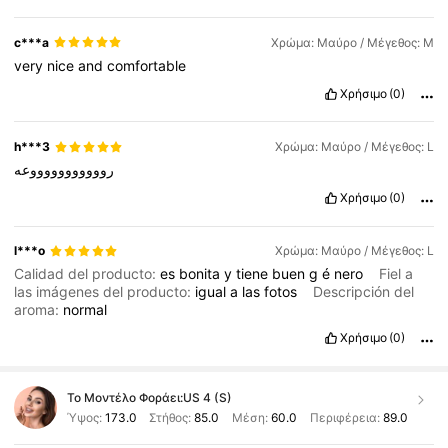
c***a
Χρώμα: Μαύρο / Μέγεθος: M
very
nice
and
comfortable
Χρήσιμο
(0)
h***3
Χρώμα: Μαύρο / Μέγεθος: L
روووووووووووعه
Χρήσιμο
(0)
l***o
Χρώμα: Μαύρο / Μέγεθος: L
Calidad del producto:
es
bonita
y
tiene
buen
g
é
nero
Fiel a
las imágenes del producto:
igual
a
las
fotos
Descripción del
aroma:
normal
Χρήσιμο
(0)
Το Μοντέλο Φοράει:
US 4 (S)
Ύψος:
173.0
Στήθος:
85.0
Μέση:
60.0
Περιφέρεια:
89.0