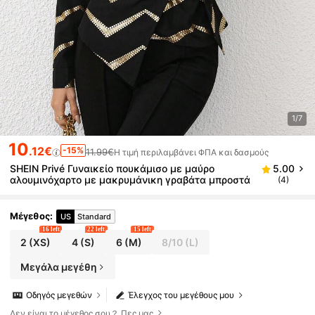
1/7
10
.12€
-15%
11.99€
Η τιμή περιλαμβάνει ΦΠΑ και δασμούς
SHEIN Privé Γυναικείο πουκάμισο με μαύρο
5.00
αλουμινόχαρτο με μακρυμάνικη γραβάτα μπροστά
(4)
Μέγεθος
:
US
Standard
16 left
22 left
15 left
2
(XS)
4
(S)
6
(M)
8/10
(L)
Μεγάλα μεγέθη
Οδηγός μεγεθών
Έλεγχος του μεγέθους μου
Δεν είναι το μέγεθος σου？ Πες μας