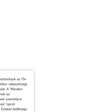
39 in, Mellbőség: 112 cm / 44.1 in, Szín: Fekete, Méret: 0XL
iztosítsuk az Ön
mikor választhatja
ását. A "Minden
enek az
ések személyre
ása" opció
zeket letilthatja