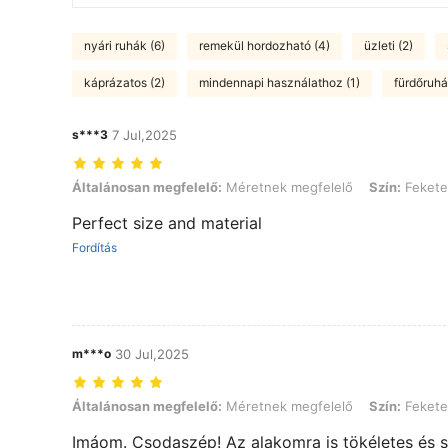
nyári ruhák (6)
remekül hordozható (4)
üzleti (2)
káprázatos (2)
mindennapi használathoz (1)
fürdőruhá
s***3
7 Jul,2025
Általánosan megfelelő: Méretnek megfelelő, Szín: Fekete, Méret: 0
Általánosan megfelelő:
Méretnek megfelelő
Szín:
Fekete
Perfect size and material
Fordítás
m***o
30 Jul,2025
Általánosan megfelelő: Méretnek megfelelő, Szín: Fekete, Méret: 3
Általánosan megfelelő:
Méretnek megfelelő
Szín:
Fekete
Imáom. Csodaszép! Az alakomra is tökéletes és s