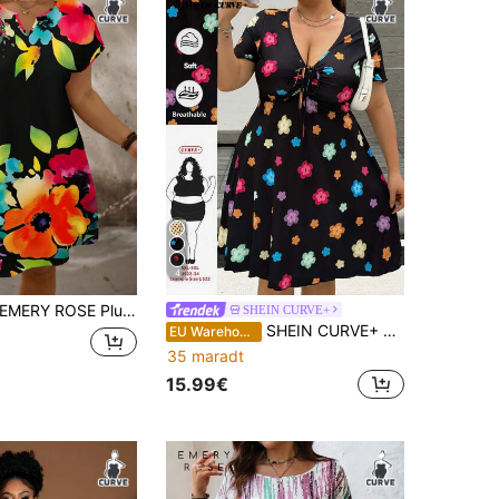
4
EMERY ROSE Plus Size Virágmintás, V-nyakú, Denevérszárnyú Ujjú Nyári Ruha
SHEIN CURVE+
SHEIN CURVE+ Női plus size virágmintás hétköznapi ruha, divatos tavaszra és nyárra, új tavaszi ruha
EU Warehouse
35 maradt
15.99€