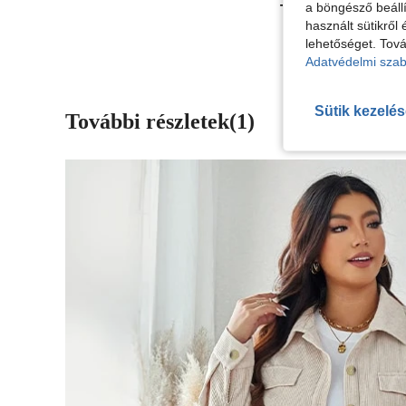
a böngésző beállí
További Vélemények
használt sütikről 
lehetőséget. Tová
Adatvédelmi szab
Sütik kezelé
További részletek(1)