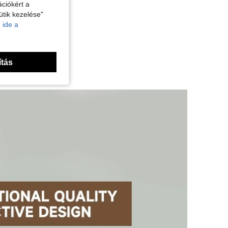
ciókért a
ütik kezelése"
 ide a
ítás