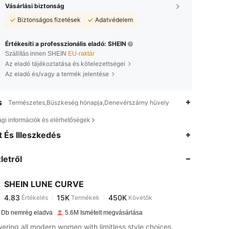
Vásárlási biztonság
Biztonságos fizetések
Adatvédelem
Értékesíti a professzionális eladó: SHEIN
Szállítás innen SHEIN
EU-raktár
Az eladó tájékoztatása és kötelezettségei
Az eladó és/vagy a termék jelentése
s
Természetes,Büszkeség hónapja,Denevérszárny hüvely
ági információk és elérhetőségek
4.83
15K
450K
 És Illeszkedés
letről
4.83
15K
450K
SHEIN LUNE CURVE
4.83
15K
450K
Értékelés
Termékek
Követők
r***a
fizetett
1 nappal ezelőtt
 Db nemrég eladva
5.6M Ismételt megvásárlása
4.83
15K
450K
ring all modern women with limitless style choices.