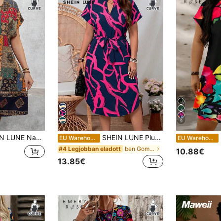
9
intás V-nyakú, denevér ujjú, alkalmi ruha, nyaralási ruhák, női nyári ruhák, irodai ruhák,
SHEIN LUNE Plus Size Női Mindent Átlapolt Mintás V-nyakú, Csavaros Elülső Részű Alkalmi Ruhák Nyári/Tavaszi Ruhák Női Alkalmi Ruhák Hétköznapi Ruhák Női Nyári Üdülőruhák Női Vakációs Ruhák Női Vakációs Ruhák Női Nyári Ruhák Női Ruha Átlapolt Ruhák Női Vakációs Öltözetszettek Anyák Napi Alkalmi Ruhák Női Nyári Átlapolt Ruhák Hölgyeknek Zanea Ruha Női
EU Warehouse
EU Warehouse
ben Gomb Plusz méretű ruhák
#4 Legjobban eladott
10.88€
13.85€