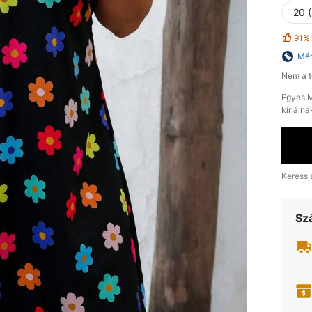
20 
91%
Mér
Nem a t
Egyes M
kínálna
Keress 
Szá