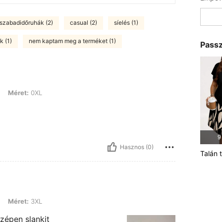
szabadidőruhák (2)
casual (2)
síelés (1)
k (1)
nem kaptam meg a terméket (1)
Passz
XL
Méret:
0XL
9
Hasznos (0)
Talán 
XL
Méret:
3XL
zépen slankit