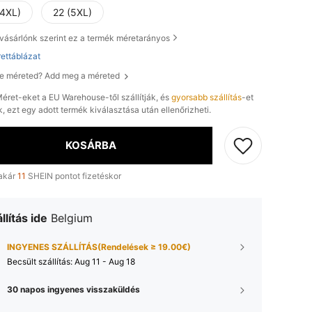
(4XL)
22 (5XL)
vásárlónk szerint ez a termék méretarányos
ettáblázat
e méreted? Add meg a méreted
éret-eket a EU Warehouse-től szállítják, és
gyorsabb szállítás
-et
k, ezt egy adott termék kiválasztása után ellenőrizheti.
KOSÁRBA
akár
11
SHEIN pontot fizetéskor
llítás ide
Belgium
INGYENES SZÁLLÍTÁS(Rendelések ≥ 19.00€)
Becsült szállítás:
Aug 11 - Aug 18
30 napos ingyenes visszaküldés