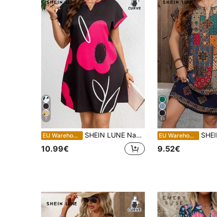
7
13
SHEIN LUNE Nagy méretű virágos, V-nyakú, denevérujjú nyári ruha
SHEIN LUNE Nagy méretű női vintage virágm
EU Warehouse
EU Warehouse
10.99€
9.52€