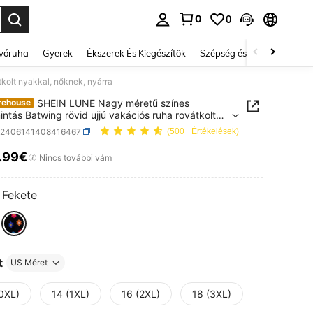
0
0
se. Press Enter to select.
lvóruha
Gyerek
Ékszerek És Kiegészítők
Szépség és egészség
Ci
kolt nyakkal, nőknek, nyárra
SHEIN LUNE Nagy méretű színes
rehouse
intás Batwing rövid ujjú vakációs ruha rovátkolt
l, nőknek, nyárra
z2406141408416467
(500+ Értékelések)
.99€
ICE AND AVAILABILITY
Nincs további vám
Fekete
t
US Méret
(0XL)
14 (1XL)
16 (2XL)
18 (3XL)