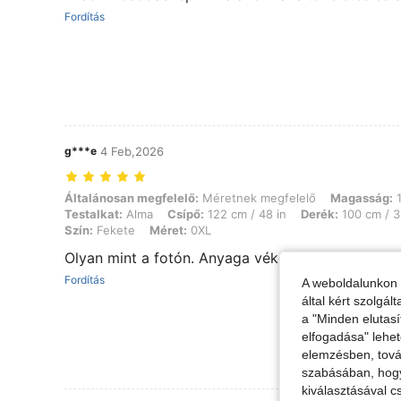
Fordítás
g***e
4 Feb,2026
Általánosan megfelelő: Méretnek megfelelő, Magasság: 170 cm / 67 in,
Általánosan megfelelő:
Méretnek megfelelő
Magasság:
1
Testalkat:
Alma
Csípő:
122 cm / 48 in
Derék:
100 cm / 3
Szín:
Fekete
Méret:
0XL
Olyan mint a fotón. Anyaga vékony.
Fordítás
A weboldalunkon 
által kért szolgá
a "Minden elutasí
elfogadása" lehet
elemzésben, továb
szabásában, hogy 
kiválasztásával c