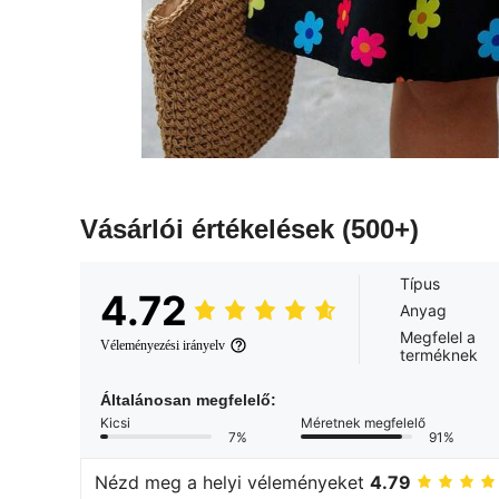
Vásárlói értékelések
(500+)
Típus
4.72
Anyag
Megfelel a
Véleményezési irányelv
terméknek
Általánosan megfelelő:
Kicsi
Méretnek megfelelő
7%
91%
Nézd meg a helyi véleményeket
4.79