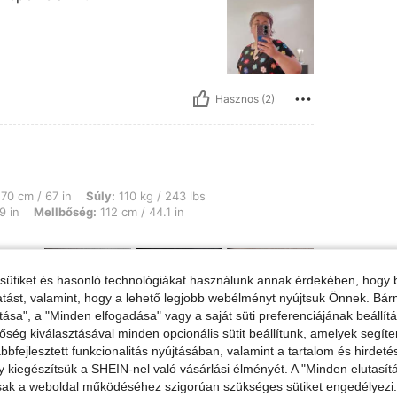
Hasznos (2)
 Súly: 110 kg / 243 lbs, Testalkat: Alma, Csípő: 122 cm / 48 in, Derék: 100 cm / 
70 cm / 67 in
Súly:
110 kg / 243 lbs
9 in
Mellbőség:
112 cm / 44.1 in
sütiket és hasonló technológiákat használunk annak érdekében, hogy b
ltatást, valamint, hogy a lehető legjobb webélményt nyújtsuk Önnek. Bár
tása", a "Minden elfogadása" vagy a saját süti preferenciájának beállít
őség kiválasztásával minden opcionális sütit beállítunk, amelyek segít
bfejlesztett funkcionalitás nyújtásában, valamint a tartalom és hirdet
Hasznos (0)
kiegészítsük a SHEIN-nel való vásárlási élményét. A "Minden elutasít
sak a weboldal működéséhez szigorúan szükséges sütiket engedélyezi. E