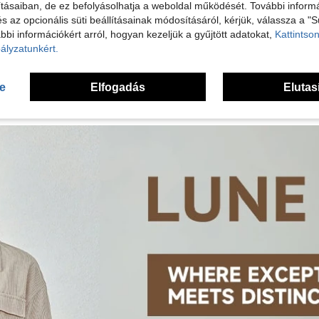
tásaiban, de ez befolyásolhatja a weboldal működését. További informá
 Megtekintése
és az opcionális süti beállításainak módosításáról, kérjük, válassza a "S
bbi információkért arról, hogyan kezeljük a gyűjtött adatokat,
Kattintson
ályzatunkért.
se
Elfogadás
Elutas