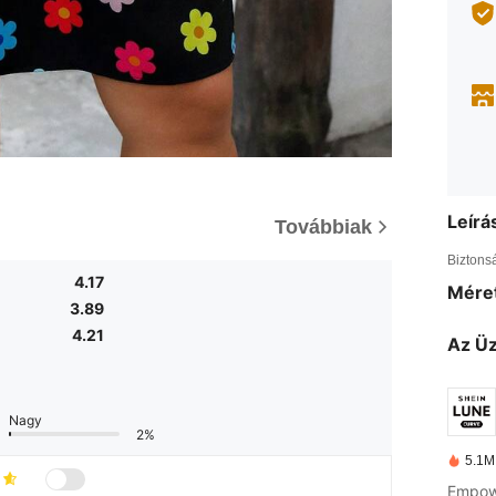
Leírá
Továbbiak
Biztons
4.17
Méret
3.89
4.21
Az Üz
Nagy
2%
5.1M
Empowe