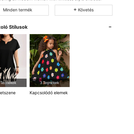
Minden termék
Követés
4.83
15K
450K
oló Stílusok
4.83
15K
450K
4.83
15K
450K
4.83
15K
450K
 Termékek
3 Termékek
4.83
15K
450K
tetszene
Kapcsolódó elemek
4.83
15K
450K