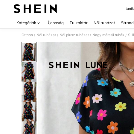
tuni
Use up 
Kategóriák
Újdonság
Eu-raktár
Női ruházat
Strand
Otthon
Női ruházat
Női plusz ruházat
Nagy méretű ruhák
SHE
/
/
/
/