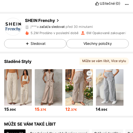
Užitečné
(0)
876K Sledující
4.83
SHEIN Frenchy
t***7
prochází
876K Sledující
4.83
5.2M Prodáno v poslední době
6M Opakované zakoupení
Sledovat
Všechny položky
876K Sledující
4.83
Sladěné Styly
Může se vám líbit
, Více stylu
876K Sledující
4.83
876K Sledující
4.83
15
15
12
14
.99€
.37€
.37€
.99€
876K Sledující
4.83
MŮŽE SE VÁM TAKÉ LÍBIT
876K Sledující
4.83