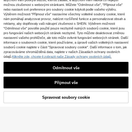
8
abychom vám poskytli službu, kterou žádáte, a abychom vám nabídli co nejlepší
.90€
atým výstřihem, minimalistické vše
možnou zkušenost s webovými stránkami. Můžete "Odmítnout vše", "Přijmout vše"
SHEIN Frenchy Dáms
EU Warehouse
stranné sexy tričko bez rukávů, úpl
ké ležérní pruhované kalhoty, Dám
nebo nastavit své preference pro soubory cookie kdykoli podle vašeho výběru.
et s vyšívanou mušlí, vhodné na ve
9
.49€
ské ležérní oblečení, Dámské letní
nčení, dojíždění a do školy
Výběrem možnosti "Přijmout vše" nastavíme všechny volitelné soubory cookie, které
oblečení
nám pomáhají analyzovat provoz, nabízet rozšířené funkce a personalizovat obsah a
reklamy, aby doplňovaly vaši nákupní zkušenost s SHEIN. Výběrem možnosti
"Odmítnout vše" povolíte použití pouze nezbytně nutných souborů cookie, které jsou
pro fungování našich webových stránek nezbytné. Tyto můžete deaktivovat změnou
nastavení vašeho prohlížeče, ale toto může ovlivnit fungování webových stránek. Další
informace o souborech cookie, které používáme, a úpravě vašich volitelných nastavení
souborů cookie najdete v části "Spravovat soubory cookie". Další informace o tom, jak
zpracováváme shromážděná data, najdete v našich Zásadách ochrany osobních
údajů.
Klikněte zde, chcete-li zobrazit naše Zásady ochrany osobních údajů.
Odmítnout vše
Přijmout vše
Spravovat soubory cookie
KOUPIT NYNÍ
PŘIDAT DO KOŠÍKU