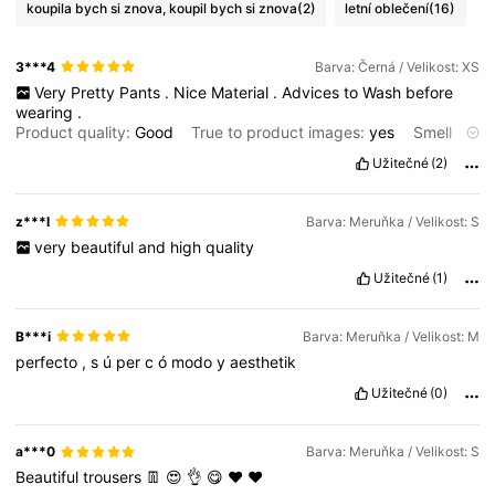
koupila bych si znova, koupil bych si znova
(2)
letní oblečení
(16)
3***4
Barva: Černá / Velikost: XS
Very
Pretty
Pants
.
Nice
Material
.
Advices
to
Wash
before
wearing
.
Product quality:
Good
True to product images:
yes
Smell
description:
None
Fabric material:
Good
Fit:
Perfect
Užitečné
(2)
z***l
Barva: Meruňka / Velikost: S
very
beautiful
and
high
quality
Užitečné
(1)
B***i
Barva: Meruňka / Velikost: M
perfecto
,
s
ú
per
c
ó
modo
y
aesthetik
Užitečné
(0)
a***0
Barva: Meruňka / Velikost: S
Beautiful
trousers
👖
😍
👌
😋
❤️
♥️