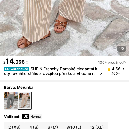
1/6
14
.05€
Z
100+ prodáno
SHEIN Frenchy Dámské elegantní kalh
4.56
EU Warehouse
oty rovného střihu s dvojitou přezkou, vhodné n
(100+)
a dojíždění
Barva: Meruňka
Velikost
:
US
Norma
2
(XS)
4
(S)
6
(M)
8/10
(L)
12
(XL)