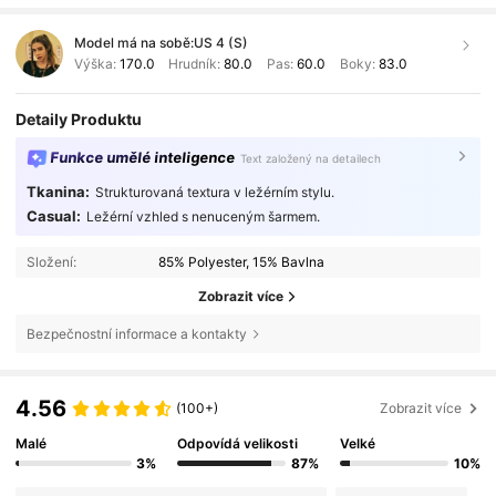
Model má na sobě:
US 4 (S)
Výška:
170.0
Hrudník:
80.0
Pas:
60.0
Boky:
83.0
Detaily Produktu
Funkce umělé inteligence
Text založený na detailech
Tkanina:
Strukturovaná textura v ležérním stylu.
Casual:
Ležérní vzhled s nenuceným šarmem.
Složení:
85% Polyester, 15% Bavlna
Zobrazit více
Bezpečnostní informace a kontakty
4.56
(100+)
Zobrazit více
Malé
Odpovídá velikosti
Velké
3%
87%
10%