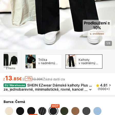
1/8
Trička
Kalhoty
v nadměrných
v nadměrných
velikostech
velikostech
2
Items
13
.85€
-1%
13.99€
Z
Žádná další cla
SHEIN EZwear Dámské kalhoty Plus Si
4.81
EU Warehouse
ze, jednobarevné, minimalistické, rovné, kancel
(1000+)
ářské, pro maturitní, školní, učitelské, pro ženy
na podzim, v zimě
Barva: Černá