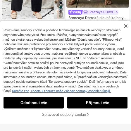
Breezaya CURVE
19
Breezaya Dámské dlouhé kalhoty v
e větší velikosti s krajkovým patch
13
EMERY ROSE Dámsk
EU Warehouse
.99€
workem, šňůrkou v pase, ležérní, un
é černé dlouhé kalhoty s kapsami p
13
iverzální pro každodenní nošení
Používáme soubory cookie a podobné technologie na našich webových stránkách,
.49€
ro volný čas a denní nošení v nadm
abychom vám poskytli službu, kterou žádáte, a abychom vám nabídli co nejlepší
ěrných velikostech
možnou zkušenost s webovými stránkami. Můžete "Odmítnout vše", "Přijmout vše"
nebo nastavit své preference pro soubory cookie kdykoli podle vašeho výběru.
Výběrem možnosti "Přijmout vše" nastavíme všechny volitelné soubory cookie, které
nám pomáhají analyzovat provoz, nabízet rozšířené funkce a personalizovat obsah a
reklamy, aby doplňovaly vaši nákupní zkušenost s SHEIN. Výběrem možnosti
"Odmítnout vše" povolíte použití pouze nezbytně nutných souborů cookie, které jsou
pro fungování našich webových stránek nezbytné. Tyto můžete deaktivovat změnou
nastavení vašeho prohlížeče, ale toto může ovlivnit fungování webových stránek. Další
informace o souborech cookie, které používáme, a úpravě vašich volitelných nastavení
souborů cookie najdete v části "Spravovat soubory cookie". Další informace o tom, jak
zpracováváme shromážděná data, najdete v našich Zásadách ochrany osobních
údajů.
Klikněte zde, chcete-li zobrazit naše Zásady ochrany osobních údajů.
Odmítnout vše
Přijmout vše
Spravovat soubory cookie
KOUPIT NYNÍ
PŘIDAT DO KOŠÍKU
6
SHEIN PETITE CURVE
#Kalhoty se stahovací šňůrkou
SHEIN PETITE Dámsk
EU Warehouse
ý jednobarevný pásek velké veliko