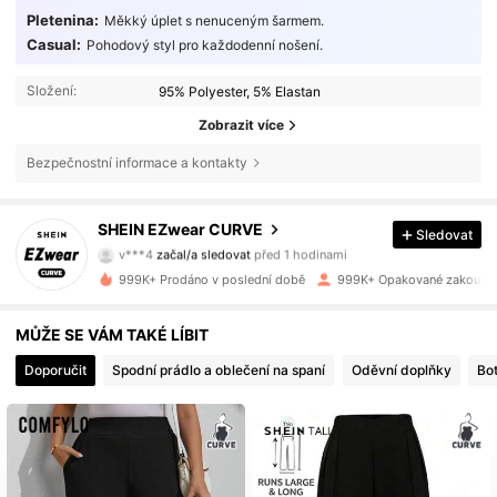
Pletenina:
Měkký úplet s nenuceným šarmem.
Casual:
Pohodový styl pro každodenní nošení.
Složení:
95% Polyester, 5% Elastan
Zobrazit více
Bezpečnostní informace a kontakty
398K Sledující
4.84
SHEIN EZwear CURVE
Sledovat
v***4
začal/a sledovat
před 1 hodinami
c***6
prochází
398K Sledující
4.84
999K+ Prodáno v poslední době
999K+ Opakované zakoupe
MŮŽE SE VÁM TAKÉ LÍBIT
398K Sledující
4.84
Doporučit
Spodní prádlo a oblečení na spaní
Oděvní doplňky
Bo
398K Sledující
4.84
398K Sledující
4.84