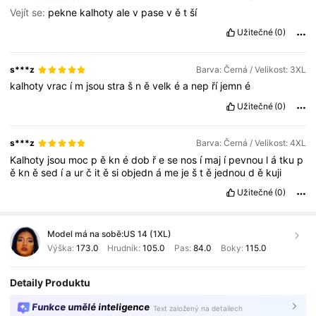
Vejít se:
pekne
kalhoty
ale
v
pase
v
ě
t
ší
Užitečné
(0)
s***z
Barva: Černá / Velikost: 3XL
kalhoty
vrac
í
m
jsou
stra
š
n
ě
velk
é
a
nep
ří
jemn
é
Užitečné
(0)
s***z
Barva: Černá / Velikost: 4XL
Kalhoty
jsou
moc
p
ě
kn
é
dob
ř
e
se
nos
í
maj
í
pevnou
l
á
tku
p
ě
kn
ě
sed
í
a
ur
č
it
ě
si
objedn
á
me
je
š
t
ě
jednou
d
ě
kuji
Užitečné
(0)
Model má na sobě:
US 14 (1XL)
Výška:
173.0
Hrudník:
105.0
Pas:
84.0
Boky:
115.0
Detaily Produktu
Funkce umělé inteligence
Text založený na detailech