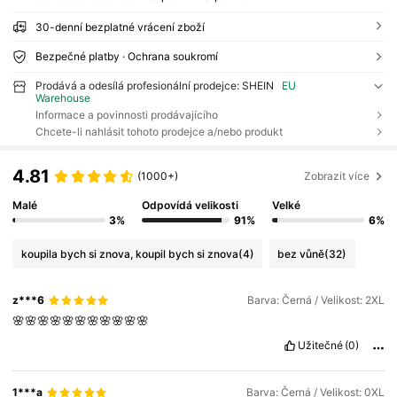
30-denní bezplatné vrácení zboží
Bezpečné platby · Ochrana soukromí
Prodává a odesílá profesionální prodejce: SHEIN
EU
Warehouse
Informace a povinnosti prodávajícího
Chcete-li nahlásit tohoto prodejce a/nebo produkt
4.81
(1000+)
Zobrazit více
Malé
Odpovídá velikosti
Velké
3%
91%
6%
koupila bych si znova, koupil bych si znova
(4)
bez vůně
(32)
z***6
Barva: Černá / Velikost: 2XL
🌸🌸🌸🌸🌸🌸🌸🌸🌸🌸🌸
Užitečné
(0)
1***a
Barva: Černá / Velikost: 0XL