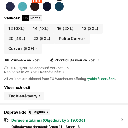
Velikost
:
US
Norma
12
(0XL)
14
(1XL)
16
(2XL)
18
(3XL)
20
(4XL)
22
(5XL)
Petite Curve
Curve+ (5X+)
Průvodce Velikostí
Zkontrolujte mou velikost
91%
„ zjistil, že odpovídá velikosti“
Není to vaše velikost? Řekněte nám
All velikost are shipped from EU Warehouse offering
rychlejší doručení
.
Více možností
Zaoblené tvary
Doprava do
Belgium
Doručení zdarma(Objednávky ≥ 19.00€)
Odhadované doručení:
Srpen 11 - Srpen 18