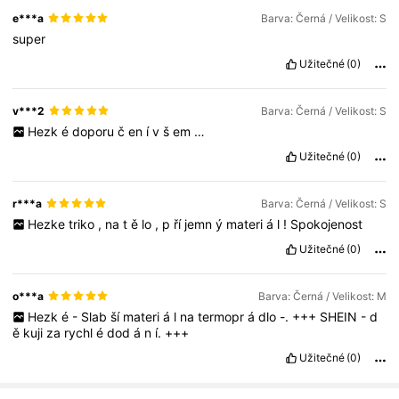
e***a
Barva: Černá / Velikost: S
super
Užitečné
(0)
v***2
Barva: Černá / Velikost: S
Hezk
é
doporu
č
en
í
v
š
em
…
Užitečné
(0)
r***a
Barva: Černá / Velikost: S
Hezke
triko
,
na
t
ě
lo
,
p
ří
jemn
ý
materi
á
l
!
Spokojenost
Užitečné
(0)
o***a
Barva: Černá / Velikost: M
Hezk
é
-
Slab
ší
materi
á
l
na
termopr
á
dlo
-.
+++
SHEIN
-
d
ě
kuji
za
rychl
é
dod
á
n
í.
+++
Užitečné
(0)