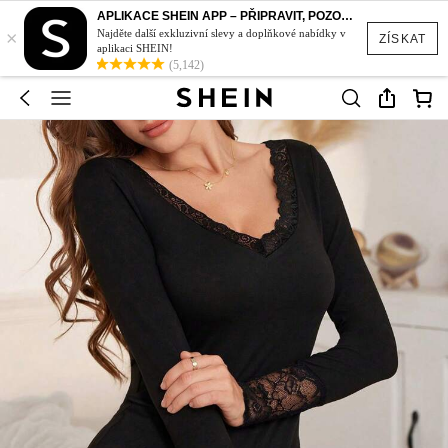
APLIKACE SHEIN APP – PŘIPRAVIT, POZOR, STYL!
×
Najděte další exkluzivní slevy a doplňkové nabídky v
ZÍSKAT
aplikaci SHEIN!
(5,142)