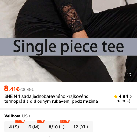
1/7
8
.41€
8.49€
SHEIN 1 sada jednobarevného krajkového
4.84
termoprádla s dlouhým rukávem, podzim/zima
(1000+)
Velikost
US
12 left
5 left
19 left
4
(S)
6
(M)
8/10
(L)
12
(XL)