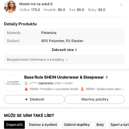
Model má na sobě:
S
Výška:
175.0
Hrudník:
90.0
Pas:
60.0
Boky:
92.0
Detaily Produktu
Materiál:
Pletenina
Složení:
95% Polyester, 5% Elastan
Zobrazit více
Bezpečnostní informace a kontakty
Base Rule SHEIN Underwear & Sleepwear
1.1M Sledující
4.87
s***l
zaplaceno
před 1 dnem
k***8
začal/a sledovat
před 10 minutami
999K+ Prodáno v poslední době
999K+ Opakované zakoupen
1.1M Sledující
4.87
Sledovat
Všechny položky
MŮŽE SE VÁM TAKÉ LÍBIT
1.1M Sledující
4.87
Doporučit
Domov a bydlení
Oděvní doplňky
Boty
Sport a turi