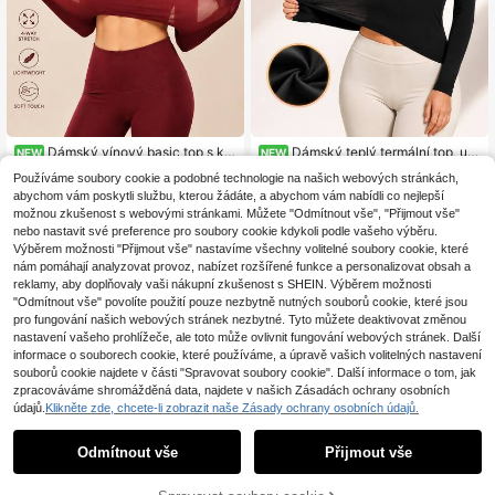
Dámský vínový basic top s kul
Dámský teplý termální top, ultr
NEW
NEW
atým výstřihem, dlouhým rukávem,
a tenká teplá základní vrstva s vys
6
7
Používáme soubory cookie a podobné technologie na našich webových stránkách,
.09€
.99€
měkký, pružný, přiléhající střih seco
okým límcem a dlouhým rukávem, v
abychom vám poskytli službu, kterou žádáte, a abychom vám nabídli co nejlepší
nd skin, lehký vrstvený košilový top
ysoce elastické slim fit zimní spodní
na podzim
prádlo
možnou zkušenost s webovými stránkami. Můžete "Odmítnout vše", "Přijmout vše"
nebo nastavit své preference pro soubory cookie kdykoli podle vašeho výběru.
Výběrem možnosti "Přijmout vše" nastavíme všechny volitelné soubory cookie, které
nám pomáhají analyzovat provoz, nabízet rozšířené funkce a personalizovat obsah a
reklamy, aby doplňovaly vaši nákupní zkušenost s SHEIN. Výběrem možnosti
"Odmítnout vše" povolíte použití pouze nezbytně nutných souborů cookie, které jsou
pro fungování našich webových stránek nezbytné. Tyto můžete deaktivovat změnou
nastavení vašeho prohlížeče, ale toto může ovlivnit fungování webových stránek. Další
informace o souborech cookie, které používáme, a úpravě vašich volitelných nastavení
souborů cookie najdete v části "Spravovat soubory cookie". Další informace o tom, jak
zpracováváme shromážděná data, najdete v našich Zásadách ochrany osobních
údajů.
Klikněte zde, chcete-li zobrazit naše Zásady ochrany osobních údajů.
Odmítnout vše
Přijmout vše