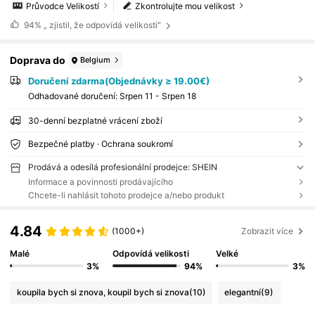
Průvodce Velikostí
Zkontrolujte mou velikost
94%
„ zjistil, že odpovídá velikosti“
Doprava do
Belgium
Doručení zdarma(Objednávky ≥ 19.00€)
Odhadované doručení:
Srpen 11 - Srpen 18
30-denní bezplatné vrácení zboží
Bezpečné platby · Ochrana soukromí
Prodává a odesílá profesionální prodejce: SHEIN
Informace a povinnosti prodávajícího
Chcete-li nahlásit tohoto prodejce a/nebo produkt
4.84
(1000+)
Zobrazit více
Malé
Odpovídá velikosti
Velké
3%
94%
3%
koupila bych si znova, koupil bych si znova
(10)
elegantní
(9)