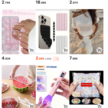
2
18
2
.79€
.49€
.97€
4
2
7
.83€
.85€
.99€
2.88€
-1%