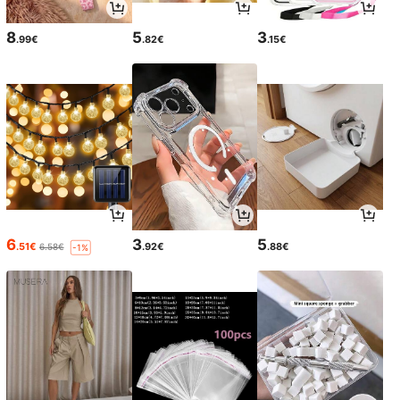
8
5
3
.99€
.82€
.15€
6
3
5
.51€
.92€
.88€
6.58€
-1%