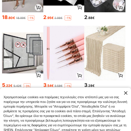
18
2
2
.80€
.95€
.88€
18.99€
2.98€
-1%
-1%
5
3
3
.22€
.54€
.28€
5.42€
3.58€
-3%
-1%
Χρησιμοποιούμε cookies και παρόμοιες τεχνολογίες στον ιστότοπό μας για να σας
παρέχουμε την υπηρεσία που ζητάτε και για να σας προσφέρουμε την καλύτερη δυνατή
εμπειρία περιήγησης. Μπορείτε να "Απορρίψετε Όλα", "Αποδεχθείτε Όλα" ή να
ρυθμίσετε τις προτιμήσεις σας για τα cookies ανά πάσα στιγμή. Επιλέγοντας "Αποδοχή
Όλων", θα ορίσουμε όλα τα προαιρετικά cookies, τα οποία μας βοηθούν να αναλύουμε
την κίνηση, να προσφέρουμε βελτιωμένη λειτουργικότητα και να εξατομικεύουμε το
περιεχόμενο και τις διαφημίσεις για να συμπληρώσουμε την εμπειρία αγορών σας με τη
SHEIN. Επιλέγοντας "Απόρριψη Όλων", επιτρέπετε τη χρήση μόνο των απολύτως