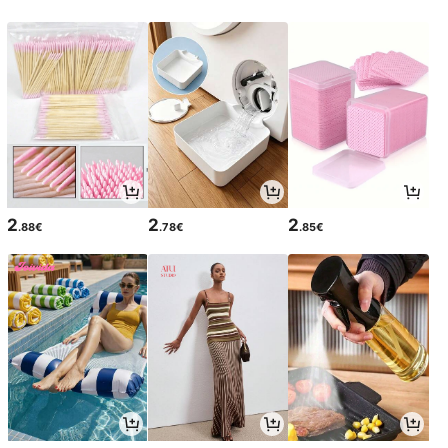
2
2
2
.88€
.78€
.85€