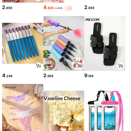
2
4
2
.65€
.62€
.85€
4.89€
-5%
4
2
9
.24€
.95€
.19€