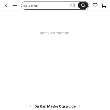
jorts men
squishy
bikini
women swimming wear
Ingen varer matchede.
Du Kan Måske Også Lide