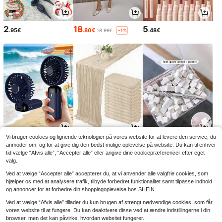
2
18
5
.95€
.80€
.48€
18.99€
-1%
Vi bruger cookies og lignende teknologier på vores website for at levere den service, du
3
3
2
.15€
.28€
.88€
anmoder om, og for at give dig den bedst mulige oplevelse på website. Du kan til enhver
tid vælge “Afvis alle”, “Accepter alle” eller angive dine cookiepræferencer efter eget
valg.
Ved at vælge “Accepter alle” accepterer du, at vi anvender alle valgfrie cookies, som
hjælper os med at analysere trafik, tilbyde forbedret funktionalitet samt tilpasse indhold
og annoncer for at forbedre din shoppingoplevelse hos SHEIN.
Ved at vælge “Afvis alle” tillader du kun brugen af strengt nødvendige cookies, som får
vores website til at fungere. Du kan deaktivere disse ved at ændre indstillingerne i din
browser, men det kan påvirke, hvordan websitet fungerer.