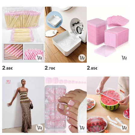
2
2
2
.88€
.78€
.85€