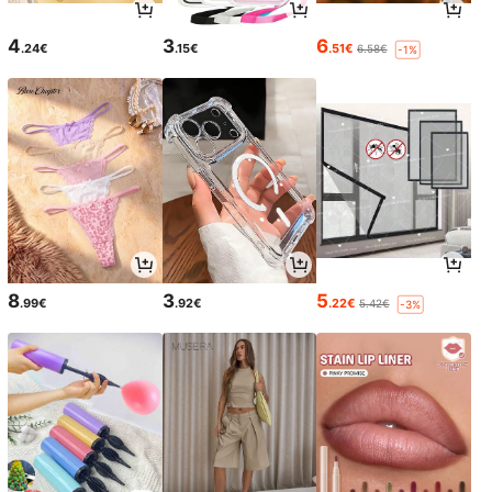
4
3
6
.24€
.15€
.51€
6.58€
-1%
8
3
5
.99€
.92€
.22€
5.42€
-3%