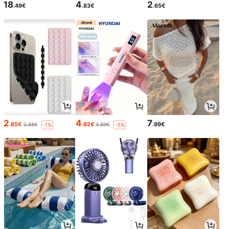
18
4
2
.49€
.83€
.65€
2
4
7
.85€
.62€
.99€
2.88€
4.89€
-1%
-5%