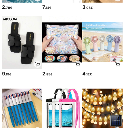
2
7
3
.79€
.14€
.08€
9
2
4
.19€
.85€
.12€