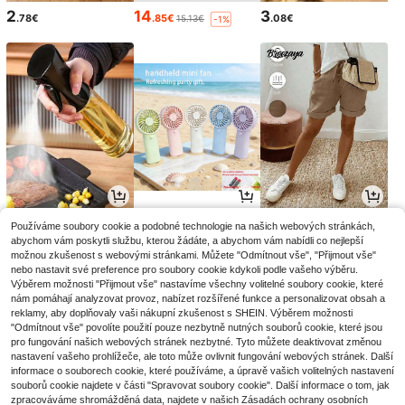
2
14
3
.78€
.85€
.08€
15.13€
-1%
2
4
9
Používáme soubory cookie a podobné technologie na našich webových stránkách,
.97€
.12€
.49€
abychom vám poskytli službu, kterou žádáte, a abychom vám nabídli co nejlepší
možnou zkušenost s webovými stránkami. Můžete "Odmítnout vše", "Přijmout vše"
nebo nastavit své preference pro soubory cookie kdykoli podle vašeho výběru.
Výběrem možnosti "Přijmout vše" nastavíme všechny volitelné soubory cookie, které
nám pomáhají analyzovat provoz, nabízet rozšířené funkce a personalizovat obsah a
reklamy, aby doplňovaly vaši nákupní zkušenost s SHEIN. Výběrem možnosti
"Odmítnout vše" povolíte použití pouze nezbytně nutných souborů cookie, které jsou
pro fungování našich webových stránek nezbytné. Tyto můžete deaktivovat změnou
nastavení vašeho prohlížeče, ale toto může ovlivnit fungování webových stránek. Další
informace o souborech cookie, které používáme, a úpravě vašich volitelných nastavení
souborů cookie najdete v části "Spravovat soubory cookie". Další informace o tom, jak
zpracováváme shromážděná data, najdete v našich Zásadách ochrany osobních