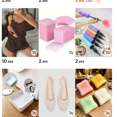
2
2
2
.65€
.88€
.85€
2.88€
-1%
10
2
2
.88€
.85€
.95€