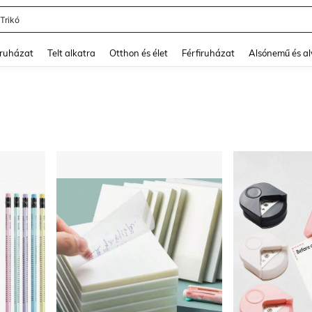
 Trikó
and down arrow keys to navigate search Legutóbb keresett and Keresés felfedezé
ruházat
Telt alkatra
Otthon és élet
Férfiruházat
Alsónemű és a