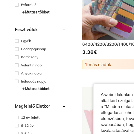
Évforduló
Mutass többet
Fesztiválok
Egyéb
Pedagógusnap
3.36€
Karácsony
1
más eladók
Valentin nap
Anyák napja
hálaadás napja
Mutass többet
A weboldalunkon 
által kért szolgá
Megfelelő Életkor
a "Minden elutasí
elfogadása" lehet
12 év felett
elemzésben, továb
szabásában, hogy 
6-12 év
kiválasztásával c
3-6 év