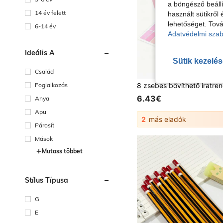
a böngésző beállí
14 év felett
használt sütikről 
lehetőséget. Tová
6-14 év
Adatvédelmi szab
Ideális A
Sütik kezelé
Család
Foglalkozás
6.43€
Anya
Apu
2
más eladók
Párosít
Mások
Mutass többet
Stílus Típusa
G
E