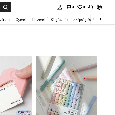
0
0
se. Press Enter to select.
lvóruha
Gyerek
Ékszerek És Kiegészítők
Szépség és egészség
Ci