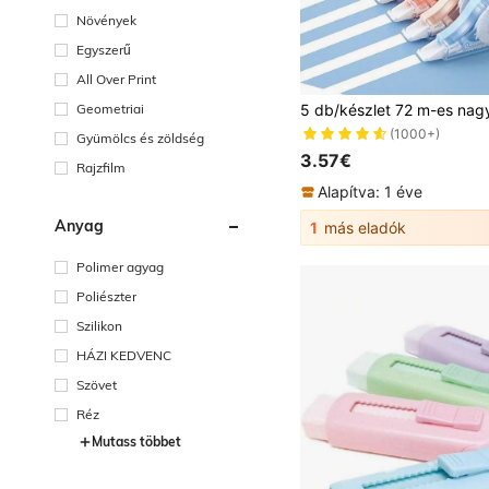
Növények
Egyszerű
All Over Print
Geometriai
(1000+)
Gyümölcs és zöldség
3.57€
Rajzfilm
Alapítva: 1 éve
Anyag
1
más eladók
Polimer agyag
Poliészter
Szilikon
HÁZI KEDVENC
Szövet
Réz
Mutass többet