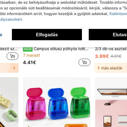
tásaiban, de ez befolyásolhatja a weboldal működését. További informá
és az opcionális süti beállításainak módosításáról, kérjük, válassza a "S
bbi információkért arról, hogyan kezeljük a gyűjtött adatokat,
Kattintson
ályzatunkért.
se
Elfogadás
Elutas
8 zsebes bővíthető iratrendező színes címkével,Pöttyös stílusú papírrendező doboz, hordozható bővíthető számlák és bizonylatok tartó, A4-es dokumentumtároló, otthoni, iskolai és irodaiPótékokhoz, iskolakezdéshez
Campus stílusú pöttyös tolltartó/irodalmi kelléktartó táska – többfunkciós, nagy kapacitású kialakítás, irodai kellékek tárolására, kreatív többfunkciós tolltartóként vagy hordozható utazó sminktáskaként is használható, diákoknak és felnőtteknek mindennapi használatra
NEW
7 maradt
3.99€
4.01€
4.41€
1
más eladók