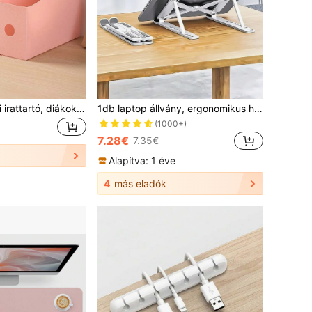
3 db/1 db, asztali irattartó, diákoknak, adattároló irodaszerek rendszerezésére, műanyag könyvespolcok, irattároló doboz, iskolai szezon
1db laptop állvány, ergonomikus hordozható műanyag iPad és telefonállvány 10 állítható szöggel, 12-18 hüvelykes laptophoz, irodai hálószobához és utazáshoz
(1000+)
7.28€
7.35€
Alapítva: 1 éve
4
más eladók