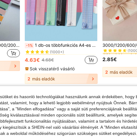
#4 Legjobban elad
ben Rozsdamentes acél Lyukasztó
#3 Legjobban eladott
6400/4200/3200/1400/1000/200 db ragasztós címke, számozott, színes félig átlátszó újrahasználható könyvjelzők, elegáns szalemszínházas indexfülkék, vintage színes PET átlátszó ragasztós indexjegyzetek, iskolai kellékek
1 db-os többfunkciós A4-es kétirányú papírvágó, hordozható irodai kézi vonalzó, papírvágó gép, egy-/véletlenszerű színű, vissza az iskolába, vissza az iskolába, iskolai kellékek
-1%
(100
(1000+)
#4 Legjobban elad
#4 Legjobban elad
ben Rozsdamentes acél Lyukasztó
ben Rozsdamentes acél Lyukasztó
#3 Legjobban eladott
#3 Legjobban eladott
(100
(100
(1000+)
(1000+)
2.85€
4.63€
4.68€
#4 Legjobban elad
ben Rozsdamentes acél Lyukasztó
#3 Legjobban eladott
(100
(1000+)
Sok visszatérő vásárló
2
más eladók
2
más eladók
sütiket és hasonló technológiákat használunk annak érdekében, hogy b
ltatást, valamint, hogy a lehető legjobb webélményt nyújtsuk Önnek. Bár
tása", a "Minden elfogadása" vagy a saját süti preferenciájának beállít
őség kiválasztásával minden opcionális sütit beállítunk, amelyek segít
bfejlesztett funkcionalitás nyújtásában, valamint a tartalom és hirdet
kiegészítsük a SHEIN-nel való vásárlási élményét. A "Minden elutasít
sak a weboldal működéséhez szigorúan szükséges sütiket engedélyezi. E