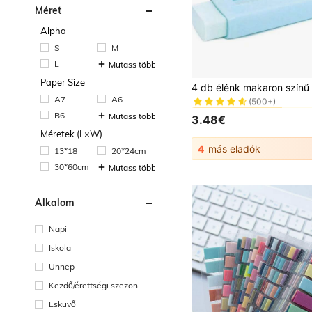
Méret
Alpha
S
M
L
Mutass többet
#1 Legjobban eladott
Paper Size
(500+)
A7
A6
#1 Legjobban eladott
#1 Legjobban eladott
(500+)
(500+)
B6
Mutass többet
3.48€
#1 Legjobban eladott
Méretek (L×W)
(500+)
4
más eladók
13*18
20*24cm
30*60cm
Mutass többet
Alkalom
Napi
Iskola
Ünnep
Kezdő/érettségi szezon
Esküvő