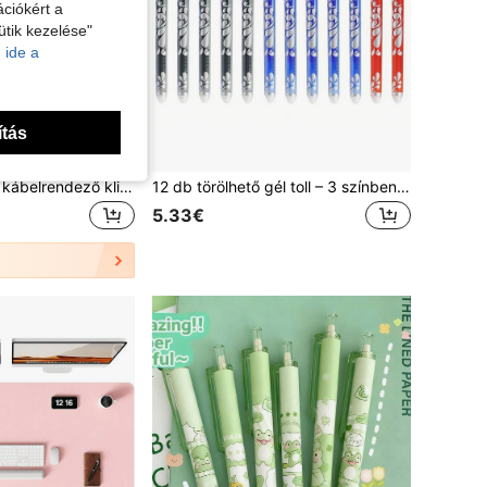
ciókért a
ütik kezelése"
 ide a
ítás
2/3 db-os asztali kábelrendező klipszek, öntapadós kábelrendező asztalhoz, éjjeliszekrényhez, falhoz, autóhoz, kollégiumi szobához és irodához, aranyos fejhallgató kábeltartó, fúrás nélküli kábelrögzítések, kábelrendező kiegészítők vissza az iskolába
12 db törölhető gél toll – 3 színben (5 fekete, 5 kék, 2 piros), csipeszcsatlakozóval, 0,5 mm finom hegy, gyors száradó tinta, irodai, diákoknak és mindennapi használatra, ergonómikus fogás, sima írás, iskolakezdéshez
5.33€