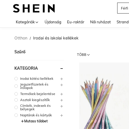
Férfi
Use up 
Kategóriák
Újdonság
Eu-raktár
Női ruházat
Strand
Otthon
Irodai és iskolai kellékek
/
Szűrő
TÖBB
KATEGÓRIA
Irodai kötési kellékek
Jegyzetfüzetek és
írólapok
Termékek bejelentése
Asztali kiegészítők
Címkék, indexek és
bélyegek
Naptárak és kártyák
Mutass többet