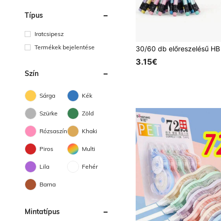
Típus
Iratcsipesz
Termékek bejelentése
3.15€
Szín
Sárga
Kék
Szürke
Zöld
Rózsaszín
Khaki
Piros
Multi
Lila
Fehér
Barna
Mintatípus