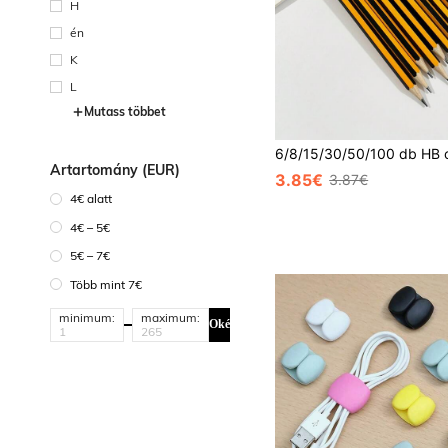
H
én
K
L
Mutass többet
Ártartomány (EUR)
3.85€
3.87€
4€ alatt
4€ – 5€
5€ – 7€
Több mint 7€
minimum:
maximum:
Oké