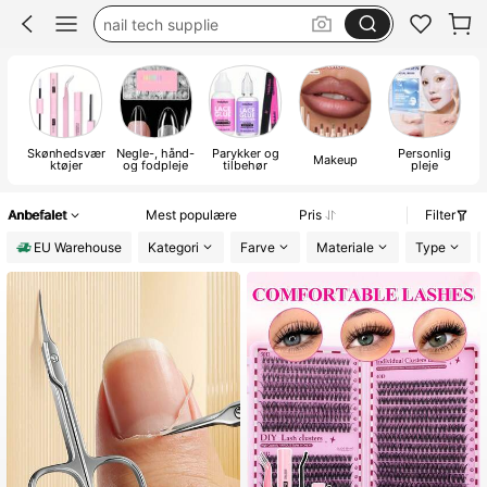
negle
nails press on
nails
Skønhedsvær
Negle-, hånd-
Parykker og
Personlig
Makeup
ktøjer
og fodpleje
tilbehør
pleje
a
Anbefalet
Mest populære
Pris
Filter
EU Warehouse
Kategori
Farve
Materiale
Type