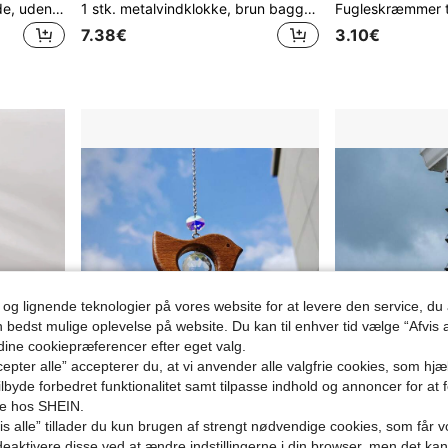
Højkvalitets metalregnkæde, udendørs tagafvandingskæde, dekorativ regnvandsnedløbsrør egnet til have, terrasse, balkon, tagudhæng
1 stk. metalvindklokke, brun baggrund med spiralformet prikker, 25 cm x 25 cm 360° roterende krog, velegnet til have, terrasse, altan - gør-det-selv kreativ udendørsindretning, ingen batteri nødvendig, holdbar udendørsdekoration, 2D spiralform
7.38€
3.10€
 og lignende teknologier på vores website for at levere den service, 
n bedst mulige oplevelse på website. Du kan til enhver tid vælge “Afvis a
 dine cookiepræferencer efter eget valg.
epter alle” accepterer du, at vi anvender alle valgfrie cookies, som hj
tilbyde forbedret funktionalitet samt tilpasse indhold og annoncer for at 
se hos SHEIN.
s alle” tillader du kun brugen af strengt nødvendige cookies, som får vo
1 stk. udendørs vindklokke med 12 aluminiumsrør og kroge, metalvindklokke, musikalsk vindklokke, kan bruges til mindehøjtideligheder, festivaler og festdekorationer, hjemme- og butiksdekorationer, ophængning på balkon, stue, soveværelse, terrasse osv., boligindretning, værelsesindretning, vægdekoration
1 stk. vintage fugle-vindspil og solfanger-sæt med krystalprisme og metalklokke, hængende vinduesdekoration, velegnet til have, terrasse, gårdsplads, indendørs og udendørs hjemmedekoration, rumdekoration, gave til mors dag og fars dag, gaveæske ikke inkluderet
Regnkæde i metal med rillede kopper, vintage 
NEW
NEW
eaktivere disse ved at ændre indstillingerne i din browser, men det ka