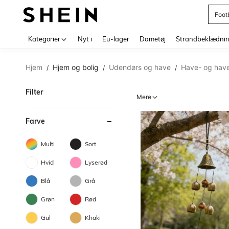
Foot
Use up 
Kategorier
Nyt i
Eu-lager
Dametøj
Strandbeklædni
Hjem
Hjem og bolig
Udendørs og have
Have- og have
/
/
/
Filter
Mere
Farve
Multi
Sort
Hvid
Lyserød
Blå
Grå
Grøn
Rød
Gul
Khaki