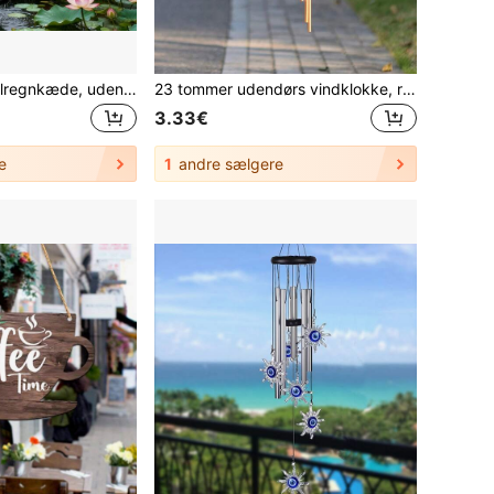
Højkvalitets metalregnkæde, udendørs tagafvandingskæde, dekorativ regnvandsnedløbsrør egnet til have, terrasse, balkon, tagudhæng
23 tommer udendørs vindklokke, roterende vindklokke med 12 rør i aluminiumslegering og kroge, med musikfunktion, kan bruges som udendørs havevindklokke-vedhæng, fødselsdagsdekoration og veranda-vindklokke
3.33€
e
1
andre sælgere