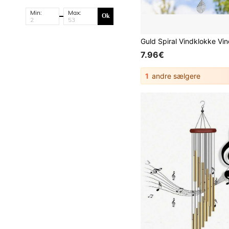
Min:
Max:
Ok
7.96€
1
andre sælgere