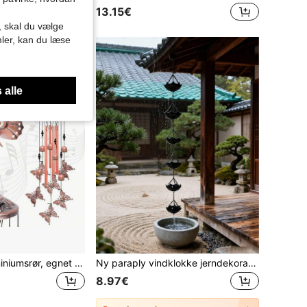
13.15€
r, skal du vælge
mler, kan du læse
 alle
Vindklokke i aluminiumsrør, egnet til udendørs indretning, smukt metalsommerfugledesign, anvendelig til have, terrasse, veranda, balkon, vindueskarmdekoration, perfekt gave til venner og familie
Ny paraply vindklokke jerndekoration, have udendørs gårdhave regnkæde, udendørs dekoration hængende kæde
8.97€