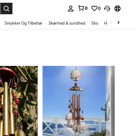
0
0
Enter to select.
Smykker Og Tilbehør
Skønhed & sundhed
Sko
Hjem Tekstiler