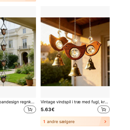
Kobberfarvet tulipandesign regnkæde, dekorativ regnvandsafleder velegnet til tagrender, japanske haver, terrasser og udendørs hjem
Vintage vindspil i træ med fugl, krystalprisme og metalklokke, hængende lysfanger, egnet til have, gård, vinduesdekoration, mors dag/fars dag-gave, indendørs/udendørs dekorativt hængende ornament/vedhæng, gaveæske ikke inkluderet
5.63€
1
andre sælgere