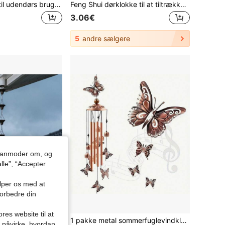
Fugleskræmmer til udendørs brug, reflekterende uglevindmølle, 3D fugleskræmmer i rustfrit stål (kan afskrække duer), udendørs hængende fuglereflektor, velegnet til have, tag og gård, kan holde duer væk fra dit hus, din have og frugthave, kan også bruges som hjemmedekoration og vindklokke
Feng Shui dørklokke til at tiltrække og hele rigdom, dopamin-vindklokke, magnetisk selvklæbende dørklokke, dørklokke i valnøddetræ, kinesisk kobberklokke egnet til hjem og virksomheders indgange
3.06€
5
andre sælgere
du anmoder om, og
lle”, “Accepter
ælper os med at
forbedre din
res website til at
bronzefarvet regnafleder-kæde til tagudhæng, udendørs havedekoration
1 pakke metal sommerfuglevindklokke, udendørs vindklokke, haveterrassedekoration mindevindklokke, fødselsdagsgaver til festivaler, havedekoration til fordøren, terrassestidekoration, sommerfestdekoration, baghavedekoration
n påvirke, hvordan