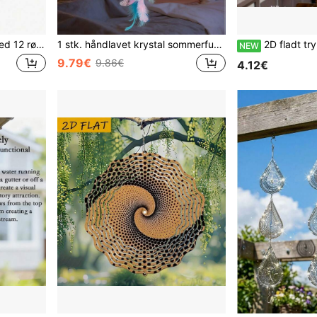
1 stk. udendørs vindspil med 12 rør i aluminiumslegering og krog, mindevindspil til udendørs brug, feriepynt, festpynt, hjemme- og butiksdekoration, velegnet til udendørs have og mindested, vægdekoration, gave og fødselsdagsgave
1 stk. håndlavet krystal sommerfugl drømmefanger ophængende dekoration, elegant kreativ fødselsdagsgave, vægdekoration i stue/soveværelse, festgave, boligindretning, boho stil
2D fladt trykt kaffekop-hængemærke i træ, juledekoration ti
NEW
9.79€
9.86€
4.12€