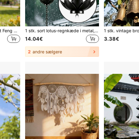
1 stk. vintage bronzefarvet Feng Shui vindklokkevedhæng i legering, velegnet til haveindretning, klar og skarp lyd udendørs klokkedekoration, gave til mor, indendørs og udendørs indretning til terrasse og baghave
1 stk. sort lotus-regnkæde i metal, vindspil i jernkunst, til opsamling af regnvand, funktionel dekorativ hængende kæde, dekorativt jernhåndværksornament, velegnet til udendørs have-, gårdsplads- og terrassepynt
14.04€
3.38€
2
andre sælgere