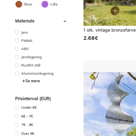
Brun
Lilla
Materiale
Jern
2.68€
PMMA
ABS
Jernlegering
Rustfrit stål
Aluminiumlegering
Se mere
Prisinterval (EUR)
Under 6€
6€ - 7€
7€ - 9€
Over 9€