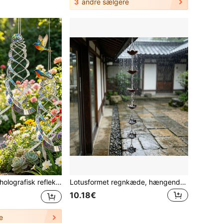
3
andre sælgere
 fugleskræmmer, velegnet til have, terrasse, gård og frugtplantage, udendørs dekoration, forhindrer fugle i at nærme sig
Lotusformet regnkæde, hængende regnvandsafløbskæde i metal med blomsterdesign, dekorativt hængende ornament til udendørs have og tagrende
10.18€
e