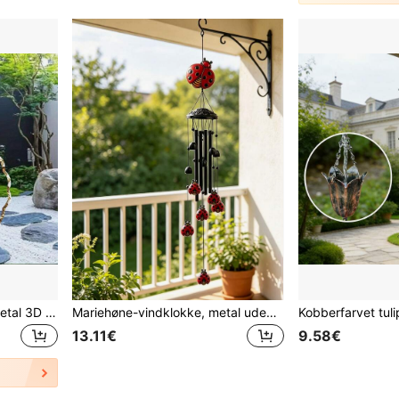
Vintage påfuglemønster metal 3D roterende vindklokke med 360° drejelig krog, ideel til at dekorere have, altan og græsplæne, unikt design gør den til en perfekt gave til venner, lærere, Thanksgiving, jul, Halloween og indflytterfest (ingen vedhæng, tilfældig stil)
Mariehøne-vindklokke, metal udendørs vindklokke, livlige mariehøne-ornamenter med sorte rør og klokker, rustfri og vejrbestandig, velegnet til at dekorere haver, terrasser, verandaer og haver, en betænksom gave til mødre og bedstemødre, bringer beroligende melodier, ideel til ophængning i hjemmet.
13.11€
9.58€