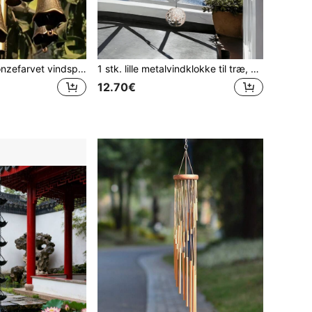
1 stk. vintage bronzefarvet vindspil med klokke og mønt - vintage metal havepynt, velegnet til terrasse, baghave, hjem og udendørs vindspil, indendørs dekoration, soveværelsesdekoration, hjemmedekoration, vægdekoration
1 stk. lille metalvindklokke til træ, alsidig sæsonbestemt havedekoration, vægophæng, havedekoration, hegndekoration, udendørs ophængning, verandadekoration, ideel mors dags gave
12.70€