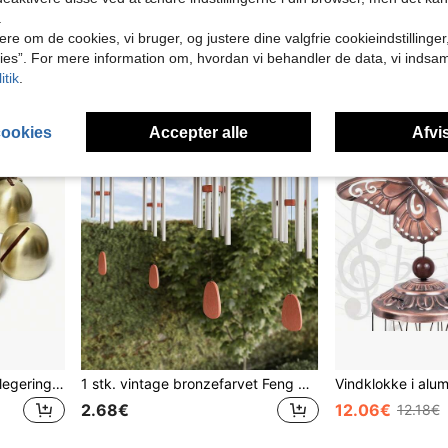
8.28€
14.57€
.
ere om de cookies, vi bruger, og justere dine valgfrie cookieindstillinge
ies”. For mere information om, hvordan vi behandler de data, vi indsa
itik
.
cookies
Accepter alle
Afvis
1 stk. lykkeklokke, kobberlegering dragemønster vindklokke med 6 klokker, kan hænges i haven, lykkebringende velsignelse, havedekoration
1 stk. vintage bronzefarvet Feng Shui vindklokkevedhæng i legering, velegnet til haveindretning, klar og skarp lyd udendørs klokkedekoration, gave til mor, indendørs og udendørs indretning til terrasse og baghave
2.68€
12.06€
12.18€