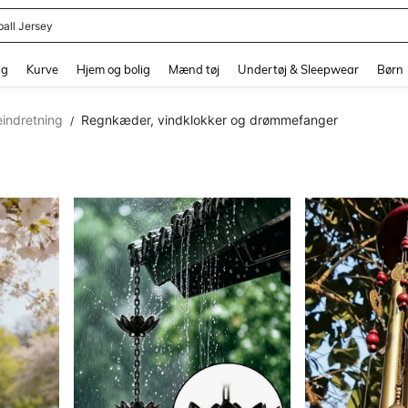
ball Jersey
and down arrow keys to navigate search Senest søgte and Søgediscovery. Press 
ng
Kurve
Hjem og bolig
Mænd tøj
Undertøj & Sleepwear
Børn
indretning
Regnkæder, vindklokker og drømmefanger
/