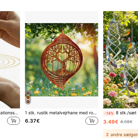
Mini syngeskålesæt, meditationsskål med klare og behagelige toner, velegnet til yogameditation og unikke gaver, fødselsdagsgaver til familie og venner, valentinsdag, bryllupssæson, souvenirs, brudepigegaver
1 stk. rustik metalvejrhane med roterende hjerteformet top - 360° vindretningsindikator, velegnet til udendørs/loft eller ophængning, ideel til bryllup, have, veranda, mors dags gave
8 stk./sæt holografisk reflekterende fugleafskrækkende spiral, 360° roterende
-14%
6.37€
3.49€
4.08€
2
andre sælger