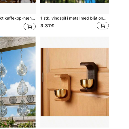
l kaffebar, udendørs festdekoration, kunstdekoration, hængemærke, egnet til 11 højtider
1 stk. vindspil i metal med blåt ondt øje-design, perfekt til boligindretning, morsdagsgave eller til at forskønne altan, terrasse og have
3.37€