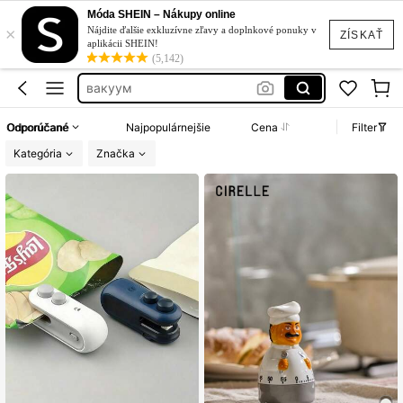
vakuovacka na potraviny
Móda SHEIN – Nákupy online
×
vakuovačka
Nájdite ďalšie exkluzívne zľavy a doplnkové ponuky v
ZÍSKAŤ
aplikácii SHEIN!
вакуум
(5,142)
budík
bruska na noze
Odporúčané
Najpopulárnejšie
Cena
Filter
vakuovacka na potraviny
Kategória
Značka