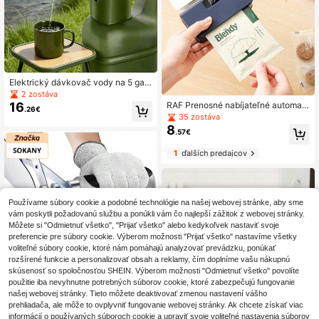
Elektrický dávkovač vody na 5 galó
nové vedro s digitálnym displejom,
2 zostáva
4 režimami výstupu vody, nabíjateľ
16
RAF Prenosné nabíjateľné automati
.26€
nou prenosnou USB vodnou pumpo
cké uzaviráčidlo potravín, 1300mA
35 zostáva
u a skladacím hrdlom, vhodný do do
h lítiová batéria, vhodné na konzerv
8
mácnosti, kancelárie, karavanu a n
.57€
áciu suchých a mokrých potravín a
a kempovanie
uzavretie balenia snackov, na vonk
1
ďalších predajcov
ajšie použitie, kuchynský prístroj
Používame súbory cookie a podobné technológie na našej webovej stránke, aby sme
vám poskytli požadovanú službu a ponúkli vám čo najlepší zážitok z webovej stránky.
Môžete si "Odmietnuť všetko", "Prijať všetko" alebo kedykoľvek nastaviť svoje
preferencie pre súbory cookie. Výberom možnosti "Prijať všetko" nastavíme všetky
voliteľné súbory cookie, ktoré nám pomáhajú analyzovať prevádzku, ponúkať
rozšírené funkcie a personalizovať obsah a reklamy, čím doplníme vašu nákupnú
skúsenosť so spoločnosťou SHEIN. Výberom možnosti "Odmietnuť všetko" povolíte
použitie iba nevyhnutne potrebných súborov cookie, ktoré zabezpečujú fungovanie
našej webovej stránky. Tieto môžete deaktivovať zmenou nastavení vášho
SOKANY
prehliadača, ale môže to ovplyvniť fungovanie webovej stránky. Ak chcete získať viac
SOKANY 4-v-1 multifunkčný brúsn
informácií o používaných súboroch cookie a upraviť svoje voliteľné nastavenia súborov
y strojček na nože, 4-drážkový pro