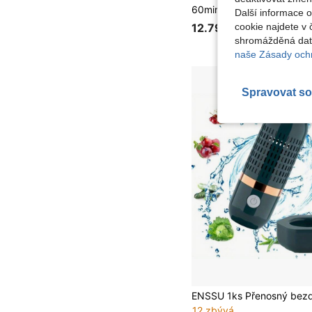
Další informace 
cookie najdete v 
12.79€
shromážděná data
naše Zásady ochr
Spravovat so
12 zbývá