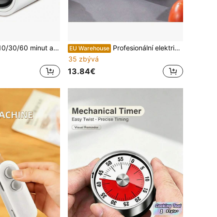
 efektivitu, kuchyňský časovač, stolní časovač s vibracemi a nastavitelným alarmem, vhodný pro správu úkolů, vaření, učení - bílý
Profesionální elektrický ořezávač nožů s dobíjecím USB kabelem, dvoustupňový diamantový brusný kotouč, vhodný pro rovné čepele s úhlem 20 stupňů, ořezávač kuchyňských nožů s funkcemi ostření a leštění, vhodný pro různé nože s rovným ostřím (kuchařský nůž, krájecí nůž, santoku nůž, loupací nůž atd.), skládací nože, keramické nože atd.
EU Warehouse
35 zbývá
13.84€