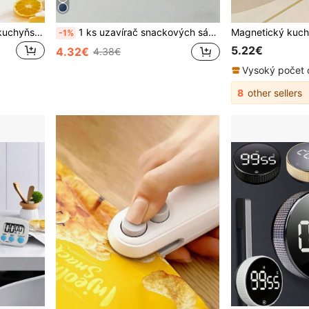
1 ks multifunkční digitální kuchyňský časovač s budíkem - odpočítávání/24hodinový displej, funkce paměti, velký LCD displej, magnetická/stojanková instalace, vhodné pro vaření, pečení, studium a fitness, baterie nejsou součástí balení
1 ks uzavírač snackových sáčků, vestavěná magnetická USB dobíjecí baterie, přenosný mini uzavírací stroj, ruční lisovací nástroj na plastové sáčky, vhodný pro sáčky na brambůrkové chipsy, sušenky a snacky, výkon 16 W, vhodný do domácnosti, na cesty a kempování
-1%
5.22€
4.32€
4.38€
8
other sellers