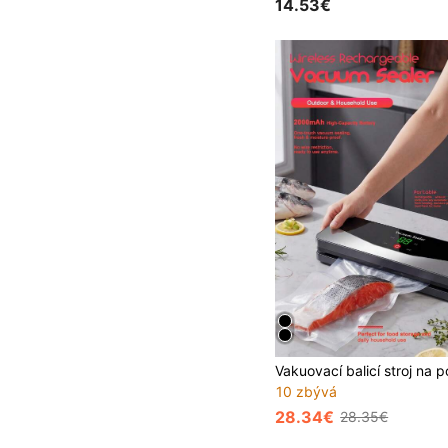
14.53€
10 zbývá
28.34€
28.35€