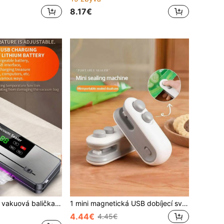
8.17€
10dílná přenosná vakuová balička s digitálním displejem, režimy pro mokré a suché potraviny, vhodná pro vaření, kempování a catering, rychlé uzavření pro konzervaci potravin, svačin, masa, ovoce, zeleniny, prostorově úsporný design
1 mini magnetická USB dobíjecí svářečka na sáčky na svačiny, ručně stlačovaná, 3 W, s nabíjecím kabelem, pro znovu uzavření sáčku od brambůrových chipsů, ideální pro balení svačin do školy, na doma, na piknik a cestování
4.44€
4.45€