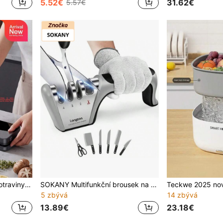
5.52€
31.62€
5.57€
Vakuovací balicí stroj na potraviny pro venkovní i domácí použití, plně automatická vakuová , pro mokré i suché použití, dobíjecí balicí stroj s USB, kapacita baterie: 2000 mAh
SOKANY Multifunkční brousek na nože 4 v 1, profesionální brousek na nože se 4 drážkami, oprava čepele jedním dotykem, rychlý a efektivní, protiskluzová základna, vhodný pro keramické a ocelové nože a nůžky, základní kuchyňský nástroj
5 zbývá
14 zbývá
13.89€
23.18€