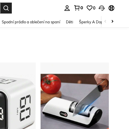
0
0
dání. Press Enter to select.
Spodní prádlo a oblečení na spaní
Děti
Šperky A Doplňky
Krása a