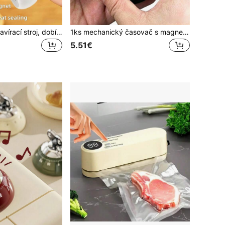
Mini sáčekový uzavírací stroj, dobíjecí 2v1 tepelný uzavírací stroj s řezací funkcí, vhodný pro brambůrkové chipsy, snacky a plastové sáčky, udržuje potraviny čerstvé, USB nabíjecí uzavírací stroj, uzavírací stroj na skladování potravin, 150mAh, kuchyňský gadget
1ks mechanický časovač s magnetickou zadní stranou, kuchyňský časovač, časovač na vaření, kruhový nerezový časovač na vaření, 60minutový odpočítávací časovač, bez nutnosti baterie, připomenutí kuchyňského času, vhodné pro kuchyň, vaření, posilovnu, učebnu, kancelář, restauraci, pečení atd.
5.51€