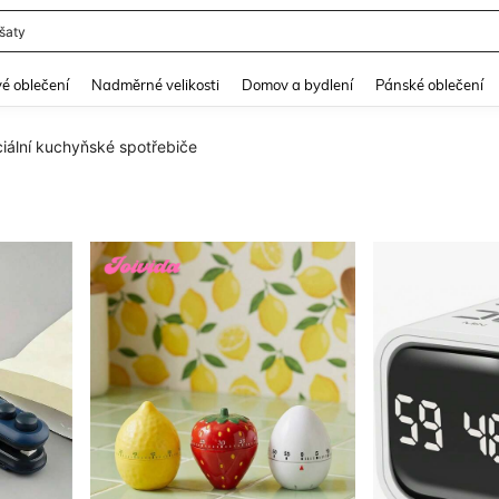
 šaty
and down arrow keys to navigate search Nedávno hledané and Objevování při hle
é oblečení
Nadměrné velikosti
Domov a bydlení
Pánské oblečení
iální kuchyňské spotřebiče