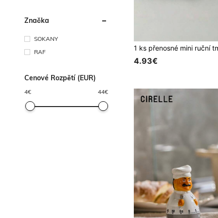
Značka
SOKANY
RAF
4.93€
Cenové Rozpětí (EUR)
4
€
44
€