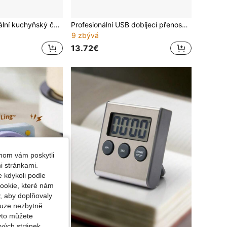
Magnetický digitální kuchyňský časovač, vyžadují 3 baterie AAA (nejsou součástí balení), otočný organizér času s LED displejem a budíkem, přenosný design pro vaření, studium, sprchování, domácí a kancelářské použití, protiskluzová základna - 5 barevných variant
Profesionální USB dobíjecí přenosný elektrický ořezávač nožů, nastavitelný 20stupňový rovný ořezávač čepelí, pro kuchyňské nože, kráječe, santoku, škrabky, keramické nože, ostření a leštění, snadno použitelný
9 zbývá
13.72€
hom vám poskytli
i stránkami.
 kdykoli podle
ookie, které nám
, aby doplňovaly
ouze nezbytně
yto můžete
vých stránek.