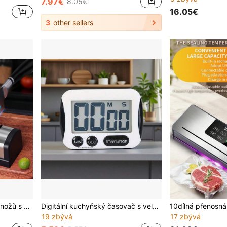
7.97€
8.05€
16.05€
3
other sellers
Přenosný elektrický ostřič nožů s USB nabíjením, nastavitelným úhlem a 20° rovným ostřicím prvkem, pro broušení a leštění kuchyňského nářadí, jednoduché použití
Digitální kuchyňský časovač s velkým LCD displejem, magnetickou základnou a stojánkem, časovač s odpočítáváním nahoru/dolů a alarmem, na baterie, vhodný pro vaření, pečení, domácí úkoly, cvičení, kuchyňský časovač, domácí časovač, snadno čitelný displej, kompaktní design, lehký časovač, časovač, studenti, domácí použití (baterie nejsou součástí)
19 zbývá
17 zbývá