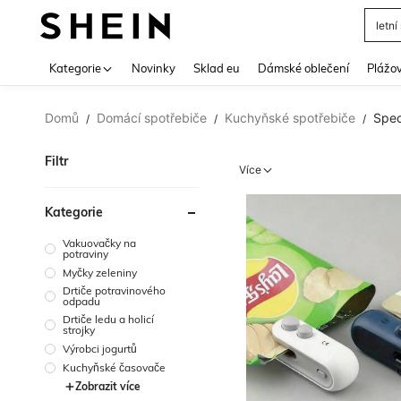
letní
Use up 
Kategorie
Novinky
Sklad eu
Dámské oblečení
Plážov
Domů
Domácí spotřebiče
Kuchyňské spotřebiče
Spec
/
/
/
Filtr
Více
Kategorie
Vakuovačky na
potraviny
Myčky zeleniny
Drtiče potravinového
odpadu
Drtiče ledu a holicí
strojky
Výrobci jogurtů
Kuchyňské časovače
Zobrazit více