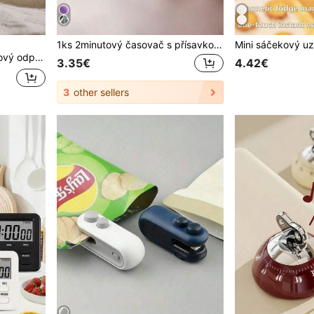
1ks 2minutový časovač s přísavkou - otočné plastové mini hodiny na čištění zubů, do učebny a hry, bez nutnosti napájení, časovač do učebny | Živý design | Odolný plast
ně, Jídelna, Vaření, Restaurace
3.35€
4.42€
3
other sellers