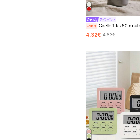
Cirelle
Cirelle 1 ks 60minutový odpočítávací časovač vaření (mechanický budík) | Kuchy
-10%
4.32€
4.83€