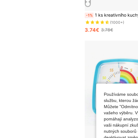
1 ks kreativního kuchyňského digitálního čas
-1%
(1000+)
3.74€
3.78€
Používáme soubor
službu, kterou ž
Můžete "Odmítnout
vašeho výběru. V
pomáhají analyzo
vaši nákupní zku
nutných souborů 
deaktivovat změn