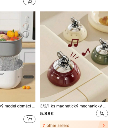
Teckwe 2025 nový model domácí myčka ovoce a zeleniny, automatická přenosná ultrazvuková myčka s odkapací košíkem
3/2/1 ks magnetický mechanický časovač bez baterií, vhodný pro vaření v kuchyni, pečení a studium, dárek na návrat do školy, ideální pro maminky
5.88€
7
other sellers