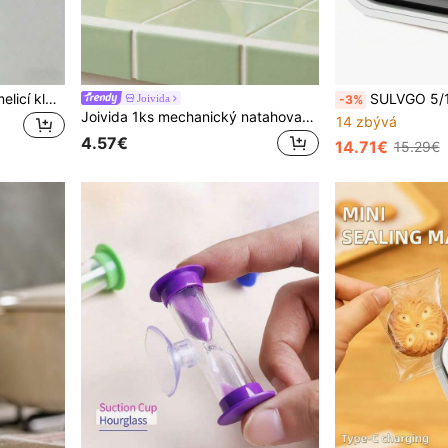
1 ks přenosné mini ruční tmelicí kleště na sáčky s magnetickým uzavíráním a integrovanou dobíjecí USB baterií, plastový tmel dechem ruky, magický nástroj na uzavírání sáčku na chipsy, sušenky a snacky, výkon 16 W, ideální pro domácnost, cestování a kempování
SULVGO 5/10/30/60 minut a přizpůsobitelný digitální kostkový časovač na rajčata, časovač na
Joivida
-3%
Joivida 1ks mechanický natahovací časovač/chronometr
14 zbývá
4.57€
14.71€
15.29€