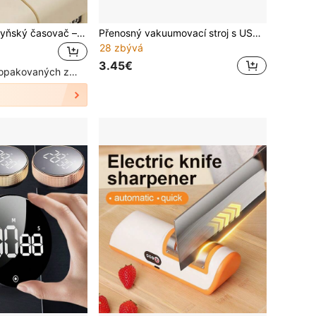
Magnetický kuchyňský časovač – přesný odpočítávací časovač, silné samolepicí zadní straně, mechanický stolní/lednicový časovač, vhodný pro vaření, pečení a studium (přehledný ciferník), 1 ks
Přenosný vakuumovací stroj s USB nabíjením (s digitálním displejem) – rychlé uzavírání, včetně čerpadla a vakuumovacího sáčku, vhodný pro uchování potravin, snacků, masa, ovoce a zeleniny – kompaktní design, baterie: 1200 mAh
28 zbývá
3.45€
Vysoký počet opakovaných zákazníků