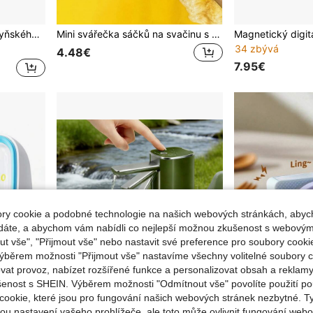
ovače na pečení
Mini svářečka sáčků na svačinu s dobíjecí tepelnou svářečkou 2 v 1 a řezacím nožem, znovu uzavírá plastové sáčky pro udržení čerstvosti potravin, malý svářecí stroj s čepelí, vakuová svářečka teplem, dobíjecí svářecí stroj s USB, svářečka na potraviny
34 zbývá
4.48€
7.95€
y cookie a podobné technologie na našich webových stránkách, abyc
ádáte, a abychom vám nabídli co nejlepší možnou zkušenost s webovým
 vše", "Přijmout vše" nebo nastavit své preference pro soubory cookie
ýběrem možnosti "Přijmout vše" nastavíme všechny volitelné soubory c
vat provoz, nabízet rozšířené funkce a personalizovat obsah a reklamy
šenost s SHEIN. Výběrem možnosti "Odmítnout vše" povolíte použití p
cookie, které jsou pro fungování našich webových stránek nezbytné. T
ou nastavení vašeho prohlížeče, ale toto může ovlivnit fungování webo