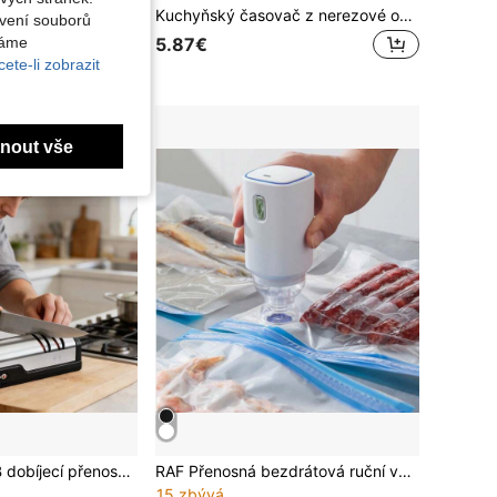
1ks magnetický mechanický časovač, 60minutový odpočítávací časovač, vhodný pro tichou učebnu, nástroj pro správu času v domácí škole, kuchyňský časovač na pečení, učební časovač
Kuchyňský časovač z nerezové oceli s magnetickým stojánkem - multifunkční, na baterie (AAA), ideální pro vaření a restaurace
avení souborů
váme
5.87€
ete-li zobrazit
nout vše
Profesionální USB dobíjecí přenosný elektrický brousek na nože, nastavitelný 20stupňový rovný brousek na čepel, pro kuchyňské nože, krájecí nože, nože Santoku, loupací nože, malé nože, keramické nože, broušení a leštění
RAF Přenosná bezdrátová ruční vakuová balička, vhodná do domácí kuchyně a kempování. Vakuové skladování pro konzervaci potravin, vakuová , vakuové sáčky. Kempování, kuchyně, skladování v lednici, konzervace potravin, letní speciální nabídka.
15 zbývá