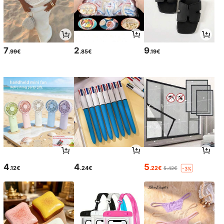
7
2
9
.99€
.85€
.19€
4
4
5
.12€
.24€
.22€
5.42€
-3%