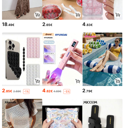
18
2
4
.49€
.65€
.83€
2
4
2
.85€
.62€
.79€
2.88€
4.89€
-1%
-5%