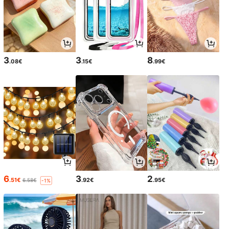
3
3
8
.08€
.15€
.99€
6
3
2
.51€
.92€
.95€
6.58€
-1%