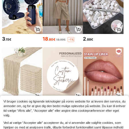
3
18
2
.15€
.80€
.88€
18.99€
-1%
Vi bruger cookies og lignende teknologier på vores website for at levere den service, du
3
2
5
.28€
.88€
.48€
anmoder om, og for at give dig den bedst mulige oplevelse på website. Du kan til enhver
tid vælge “Afvis alle”, “Accepter alle” eller angive dine cookiepræferencer efter eget
valg.
Ved at vælge “Accepter alle” accepterer du, at vi anvender alle valgfrie cookies, som
hjælper os med at analysere trafik, tilbyde forbedret funktionalitet samt tilpasse indhold