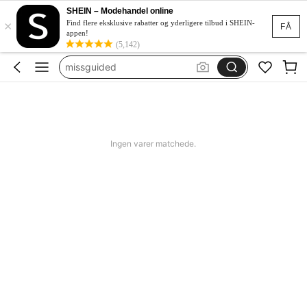
squishy
SHEIN – Modehandel online
×
blendar portabil
Find flere eksklusive rabatter og yderligere tilbud i SHEIN-
FÅ
appen!
women swimming wear
(5,142)
missguided
jorts men
squishy
blendar portabil
Ingen varer matchede.