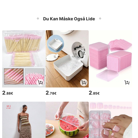
Du Kan Måske Også Lide
2
2
2
.88€
.78€
.85€