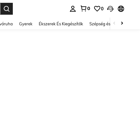
0
0
se. Press Enter to select.
lvóruha
Gyerek
Ékszerek És Kiegészítők
Szépség és egészség
Ci