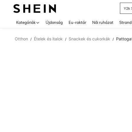
Y2k 
Use up 
Kategóriák
Újdonság
Eu-raktár
Női ruházat
Strand
Otthon
Ételek és italok
Snackek és cukorkák
Pattogat
/
/
/