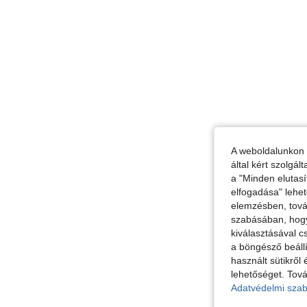
A weboldalunkon 
által kért szolgá
a "Minden elutasí
elfogadása" lehet
elemzésben, továb
szabásában, hogy 
kiválasztásával c
a böngésző beállí
használt sütikről 
lehetőséget. Tová
Adatvédelmi szab