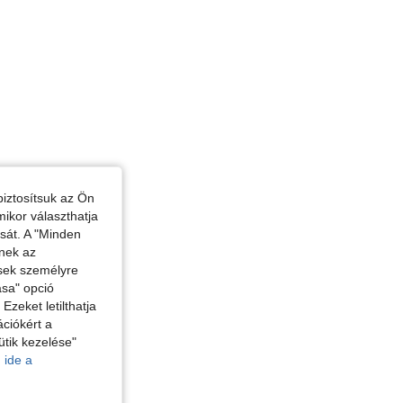
iztosítsuk az Ön
mikor választhatja
ását. A "Minden
enek az
ések személyre
ása" opció
zeket letilthatja
ciókért a
ütik kezelése"
 ide a