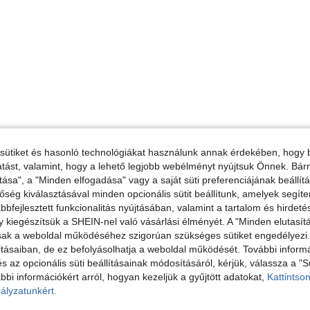
sütiket és hasonló technológiákat használunk annak érdekében, hogy b
ltatást, valamint, hogy a lehető legjobb webélményt nyújtsuk Önnek. Bár
tása", a "Minden elfogadása" vagy a saját süti preferenciájának beállít
őség kiválasztásával minden opcionális sütit beállítunk, amelyek segít
bfejlesztett funkcionalitás nyújtásában, valamint a tartalom és hirdet
kiegészítsük a SHEIN-nel való vásárlási élményét. A "Minden elutasít
sak a weboldal működéséhez szigorúan szükséges sütiket engedélyezi. E
tásaiban, de ez befolyásolhatja a weboldal működését. További informá
és az opcionális süti beállításainak módosításáról, kérjük, válassza a "S
bbi információkért arról, hogyan kezeljük a gyűjtött adatokat,
Kattintson
ályzatunkért.