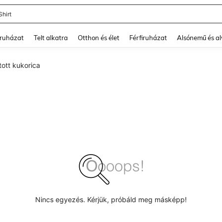
Shirt
and down arrow keys to navigate search Legutóbb keresett and Keresés felfedezé
ruházat
Telt alkatra
Otthon és élet
Férfiruházat
Alsónemű és a
ott kukorica
Nincs egyezés. Kérjük, próbáld meg másképp!