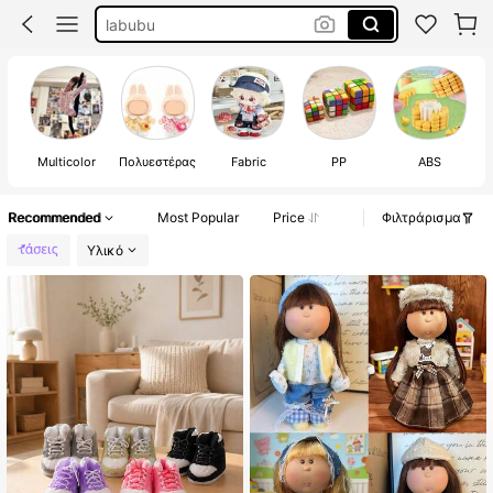
micheal jackson
σιδεράκια
cortis
Multicolor
Πολυεστέρας
Fabric
PP
ABS
Recommended
Most Popular
Price
Φιλτράρισμα
Υλικό