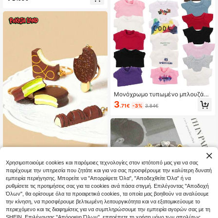
ποδιών, υψηλής αισθητικής αξίας,
απαραίτητο για τον χειμώνα, δώρο
διακοπών
Μονόχρωμο τυπωμένο μπλουζάκι,
για Labubu, ασορτί ντύσιμο, δώρο γ
3
.71€
-3%
3.84€
ια γιορτές και γενέθλια (εκτός από
λούτρινη κούκλα)
POKOJA
Χρησιμοποιούμε cookies και παρόμοιες τεχνολογίες στον ιστότοπό μας για να σας
POKOJA LAND 1 τεμ. ρεαλιστικό μ
παρέχουμε την υπηρεσία που ζητάτε και για να σας προσφέρουμε την καλύτερη δυνατή
ίνι μπρελόκ σοκολάτας σε κορεατ
3
εμπειρία περιήγησης. Μπορείτε να "Απορρίψετε Όλα", "Αποδεχθείτε Όλα" ή να
.64€
ικό στυλ, κραγερό σοκολατένιο μ
ρυθμίσετε τις προτιμήσεις σας για τα cookies ανά πάσα στιγμή. Επιλέγοντας "Αποδοχή
πάρα και γομαλάκι παγωτού, γομα
λάκι τσάντας, χαριτωμένο αξεσου
Όλων", θα ορίσουμε όλα τα προαιρετικά cookies, τα οποία μας βοηθούν να αναλύουμε
άρ με θέμα φαγητό, δώρο για κορίτ
την κίνηση, να προσφέρουμε βελτιωμένη λειτουργικότητα και να εξατομικεύουμε το
σια
περιεχόμενο και τις διαφημίσεις για να συμπληρώσουμε την εμπειρία αγορών σας με τη
SHEIN. Επιλέγοντας "Απόρριψη Όλων", επιτρέπετε τη χρήση μόνο των απολύτως