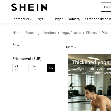
Cust
Use up 
Kategorier
Nyt i
Eu-lager
Dametøj
Strandbeklædni
Hjem
Sport og udendørs
Yoga/Pilates
Pilates
Pilat
/
/
/
/
Filter
Mere
Prisinterval (EUR)
Min:
Max:
Ok