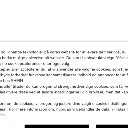
 og lignende teknologier på vores website for at levere den service, 
n bedst mulige oplevelse på website. Du kan til enhver tid vælge “Afvis a
 dine cookiepræferencer efter eget valg.
epter alle” accepterer du, at vi anvender alle valgfrie cookies, som hj
tilbyde forbedret funktionalitet samt tilpasse indhold og annoncer for at 
se hos SHEIN.
s alle” tillader du kun brugen af strengt nødvendige cookies, som får vo
eaktivere disse ved at ændre indstillingerne i din browser, men det ka
.
ere om de cookies, vi bruger, og justere dine valgfrie cookieindstillinge
ies”. For mere information om, hvordan vi behandler de data, vi indsa
itik
.