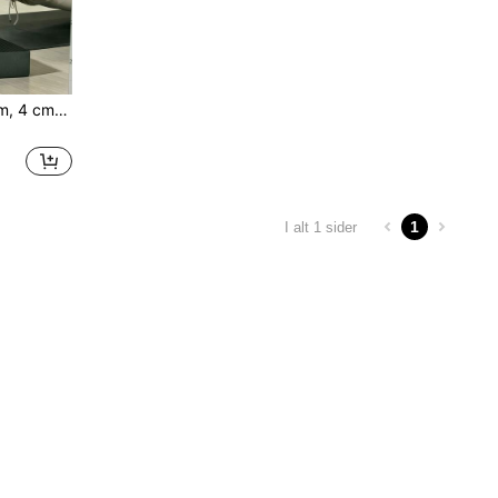
1 stk. 30*40 cm, 40*50 cm, 4 cm tyk høj-densitets høj-elastisk TPR polstret pude til knæ- og albuebeskyttelse, plankeplade, squatplade, pilates gulvmåtte, skridsikker tekstureret overflade, stabil og skridsikker til hjemmetræning, fitnesscenter, rehabilitering, kernetræning, balanceforbedring, kompakt opbevaring, yogapraksis, skadesgenopretning, stående balancetræning, unisex
1
I alt 1 sider