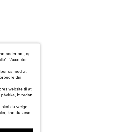
du anmoder om, og
lle”, “Accepter
ælper os med at
forbedre din
res website til at
n påvirke, hvordan
r, skal du vælge
mler, kan du læse