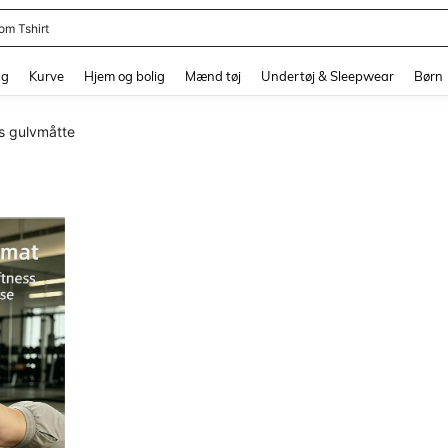
om Tshirt
and down arrow keys to navigate search Senest søgte and Søgediscovery. Press 
ng
Kurve
Hjem og bolig
Mænd tøj
Undertøj & Sleepwear
Børn
es gulvmåtte