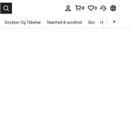
0
0
Enter to select.
Smykker Og Tilbehør
Skønhed & sundhed
Sko
Hjem Tekstiler