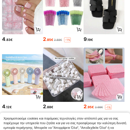
4
2
9
.83€
.85€
.19€
2.88€
-1%
4
2
2
.12€
.88€
.95€
2.98€
-1%
Χρησιμοποιούμε cookies και παρόμοιες τεχνολογίες στον ιστότοπό μας για να σας
παρέχουμε την υπηρεσία που ζητάτε και για να σας προσφέρουμε την καλύτερη δυνατή
εμπειρία περιήγησης. Μπορείτε να "Απορρίψετε Όλα", "Αποδεχθείτε Όλα" ή να