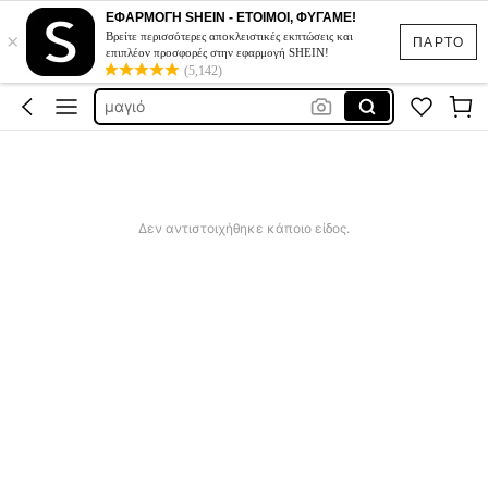
sqiushy
ΕΦΑΡΜΟΓΗ SHEIN - ΕΤΟΙΜΟΙ, ΦΥΓΑΜΕ!
×
μαγιο γυναικιο
Βρείτε περισσότερες αποκλειστικές εκπτώσεις και
ΠΑΡΤΟ
επιπλέον προσφορές στην εφαρμογή SHEIN!
φορεματα για γαμο
(5,142)
μαγιό
μαγιο γυναικεια
sqiushy
μαγιο γυναικιο
Δεν αντιστοιχήθηκε κάποιο είδος.