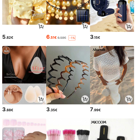
5
6
3
.82€
.51€
.15€
6.58€
-1%
3
3
7
.88€
.35€
.99€