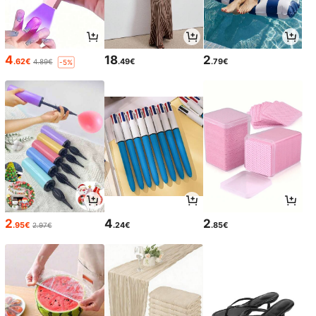
4
18
2
.62€
.49€
.79€
4.89€
-5%
2
4
2
.95€
.24€
.85€
2.97€