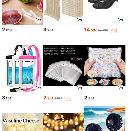
2
3
14
.65€
.28€
.53€
14.68€
-1%
3
2
2
.15€
.95€
.85€
2.98€
-1%