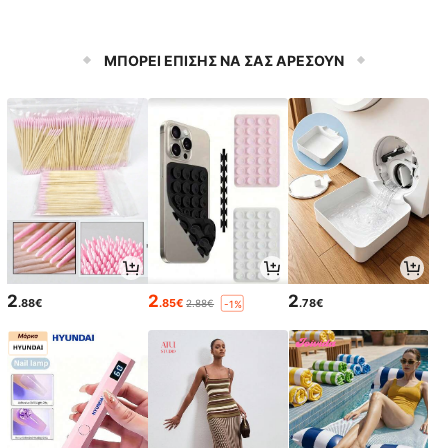
ΜΠΟΡΕΙ ΕΠΙΣΗΣ ΝΑ ΣΑΣ ΑΡΕΣΟΥΝ
2
2
2
.88€
.85€
.78€
2.88€
-1%