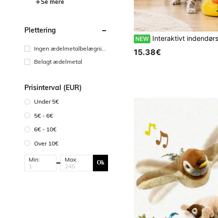
Se mere
Plettering
Interaktivt indendørs legetøj til kat, opgraderet 360° roterende fjerstav, smart roterende elektronisk kattelegetøj med kvidrende lyd, USB Type-C genopladeligt kæledyrslegetøj, velegne
NEW
Ingen ædelmetalbelægnin
15.38€
g
Belagt ædelmetal
Prisinterval (EUR)
Under 5€
5€ - 6€
6€ - 10€
Over 10€
Min:
Max:
Ok