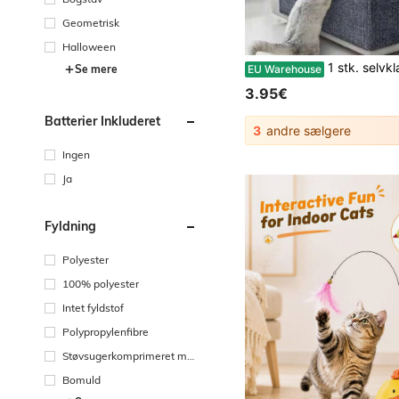
Geometrisk
Halloween
1 stk. selvklæbende kradsepude til katte, velegnet til vægge, tæpper, so
EU Warehouse
Se mere
3.95€
Batterier Inkluderet
3
andre sælgere
Ingen
Ja
Fyldning
Polyester
100% polyester
Intet fyldstof
Polypropylenfibre
Støvsugerkomprimeret me
mory foam
Bomuld