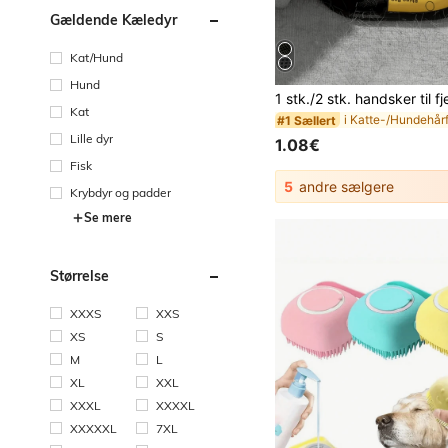
Gældende Kæledyr
Kat/Hund
Hund
Kat
i Katte-/Hundehårf
#1 Sællert
Lille dyr
1.08€
Fisk
5
andre sælgere
Krybdyr og padder
Se mere
Størrelse
XXXS
XXS
XS
S
M
L
XL
XXL
XXXL
XXXXL
XXXXXL
7XL