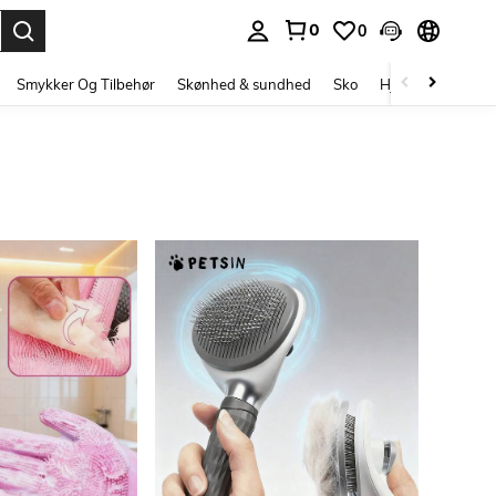
0
0
Enter to select.
Smykker Og Tilbehør
Skønhed & sundhed
Sko
Hjem Tekstiler