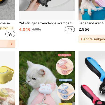
1 stk./2 stk. handsker til fjernelse af kæledyrshår, statisk hårfjerner til kæledyr, genanvendelige handsker til fjernelse af katte- og hundehår, velegnet til sofa, møbler, tæpper, bilsæder, plejehandsker til kæledyr
2/4 stk. genanvendelige svampe til rengøring af kæledyrshår, forhindrer effektivt sammenfiltring, velegnet til vaskemaskine, absorberer fnug, hår og snavs, nem at rengøre, genanvendelig, ideel til kæledyrsejere og vaskeridagere
jerner
4.04€
2.95€
4.08€
1
andre sælger