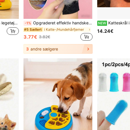
t til killinger og voksne katte, lindrer kedsomhed og fremmer motion
Opgraderet effektiv handske til fjernelse af pels til kæledyr, 2-i-1 pelsbørste og katteplejehandske, genanvendelig hundehårfjerner velegnet til tæpper, møbler, sofaer, tøj, yderst effektiv
Katteskrål i keramik, kæledyrsskål med svampedesign, højbenet kattefodskål,
-1%
NEW
i Katte-/Hundehårfjerner
#5 Sællert
14.24€
3.77€
3.82€
3
andre sælgere