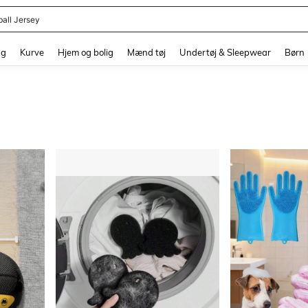
ball Jersey
and down arrow keys to navigate search Senest søgte and Søgediscovery. Press 
ng
Kurve
Hjem og bolig
Mænd tøj
Undertøj & Sleepwear
Børn