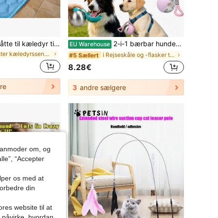
Ekstra stor kølemåtte til kæledyr til sommer, bidresistent og slidstærk hundepude, egnet til alle årstider, let køleplade til kæledyr, fås i 5 størrelser til små, mellemstore og store kæledyr, til kæledyrsejere, vaskbar
2-i-1 bærbar hundevandflaske med foldbar skål, 10 oz rejsevandflaske til hund, ny bærbar kæledyrsvandflaske 2026, lækagesikker vandskål til kæledyr i rustfrit stål eller PETG, velegnet til udendørs gåture, vandring og camping
EU Warehouse
i polyester kæledyrsseng og -burmåtte
i Rejseskåle og -flasker til katte/hunde
#5 Sællert
8.28€
re
3
andre sælgere
du anmoder om, og
lle”, “Accepter
ælper os med at
forbedre din
res website til at
n påvirke, hvordan