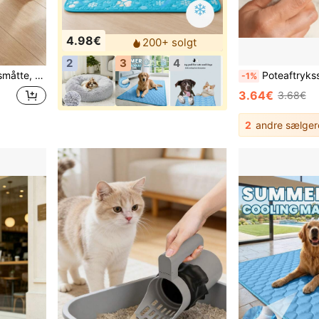
4.98€
200+ solgt
2
3
4
æt kæledyrsmåtte, flerfarvet
Poteaftrykssæt til kæledyr med 1 stempelpude og 2 trykkort, Hallowe
-1%
3.64€
3.68€
2
andre sælger