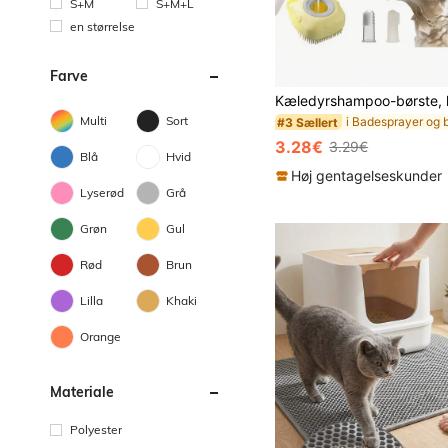
S+M
S+M+L
en størrelse
Farve
Multi
Sort
#3 Sællert
3.28€
3.29€
Blå
Hvid
Høj gentagelseskunder
Lyserød
Grå
Grøn
Gul
Rød
Brun
Lilla
Khaki
Orange
Materiale
Polyester