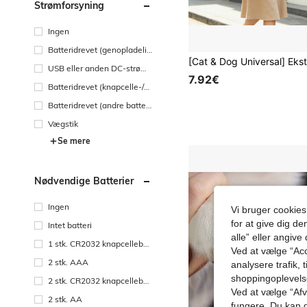
Strømforsyning
Ingen
Batteridrevet (genopladelig
t batteri)
USB eller anden DC-strømf
7.92€
orbindelse
Batteridrevet (knapcelle-/m
øntcellebatteri)
Batteridrevet (andre batteri
er)
Vægstik
Se mere
Nødvendige Batterier
Ingen
Vi bruger cookies
for at give dig de
Intet batteri
alle” eller angive
1 stk. CR2032 knapcellebat
Ved at vælge “Acc
teri
2 stk. AAA
analysere trafik, 
shoppingoplevel
2 stk. CR2032 knapcellebat
Ved at vælge “Afvi
terier
2 stk. AA
fungere. Du kan d