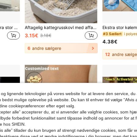
[Cat & Dog Universal] Ekstra stor kæledyrsskuldertaske, hvalpetaske, kattekuldertaske, kattehåndtaske, kattebæretaske, katterejsetaske, kattekuldertaske, katterejsetaske, kattepose, kattehåndtaske, kattebæretaske, rejsetaske
Aftagelig kattegrusskovl med affaldsbeholder og affaldsposer, multifunktionel kattegrusskovl med stor kapacitet, holdbart PP-rengøringsredskab til kæledyr, bærbar katteafføringsskovl, praktisk til daglig rengøring af kattegrus, nødvendighed til kæledyrspleje, gave til katteelskere
#3 Sællert
3.15€
3.18€
4.38€
6
andre sælgere
12
andre sælge
 og lignende teknologier på vores website for at levere den service, 
n bedst mulige oplevelse på website. Du kan til enhver tid vælge “Afvis a
 dine cookiepræferencer efter eget valg.
epter alle” accepterer du, at vi anvender alle valgfrie cookies, som hj
tilbyde forbedret funktionalitet samt tilpasse indhold og annoncer for at 
se hos SHEIN.
s alle” tillader du kun brugen af strengt nødvendige cookies, som får vo
eaktivere disse ved at ændre indstillingerne i din browser, men det ka