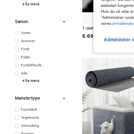
Se mere
websitet fungerer
Hvis du vil vide m
“Administrer cook
Sæson
vores
privatlivspol
Vinter
6.66€
Administrer 
Sommer
Forår
Falde
Forår/Efterår
Alle
Se mere
Mønstertype
Farveblok
Tegneserie
Almindelig
Bogstav