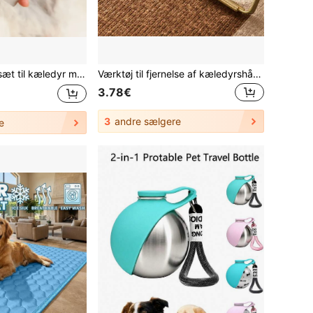
en-, Thanksgiving- og julegaver, meningsfuld optegnelse over kæledyrs vækst, livslange minder
Værktøj til fjernelse af kæledyrshår, rengøringsbørste til dyrepels og fnug med metalblade, manuel sweaterkam renser effektivt tæpper, tøj og boligindretning
3.78€
3
andre sælgere
e