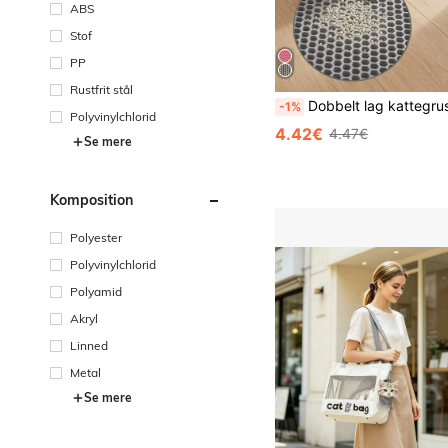
ABS
Stof
PP
Rustfrit stål
Dobbelt lag kattegrusmåtte, honningkagedesignet kattegrusmåtte, vaskbar vandt
-1%
Polyvinylchlorid
4.42€
4.47€
Se mere
Komposition
Polyester
Polyvinylchlorid
Polyamid
Akryl
Linned
Metal
Se mere