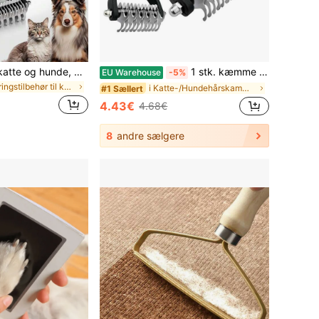
Kæledyrskam til katte og hunde, dobbeltsidet underuldskam til pelspleje, stor størrelse filtredningsværktøj til at håndtere løse hår og sammenfiltringer
1 stk. kæmme i rustfrit stål til afhåring af kæledyr til katte og hunde, dobbeltsidet underuldskam til nem fjernelse af filtre og knuder, kæmmeværktøj til lange og tykke pelse, effektiv hårbørste til hårfjerning
EU Warehouse
-5%
i Rengøringstilbehør til kæledyr til katte/hunde
i Katte-/Hundehårskamme og -børster
#1 Sællert
4.43€
4.68€
8
andre sælgere