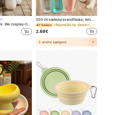
550 ml kæledyrsvandflaske, letvægts foldbar hundeskål til vand, bærbar vandflaske med stor kapacitet til hundegåtur, rejsekrus til vand til camping, gåture og udendørsaktiviteter, kæledyrsudstyr, rejseessentials
N
dyr med horn og vinger, sort, tyk og blød, afhårende kæledyrtøj
i Rejseskåle og -flasker til katte/hunde
#7 Sællert
2.88€
3
andre sælgere