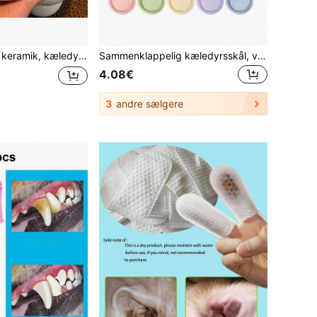
 anti-sort hage, anti-vælt, sød katte-måltidsskål med skrå åbning, nem at spise af, hygiejnisk og nem at rengøre
Sammenklappelig kæledyrsskål, velegnet til rejser, camping, gåture, kan bruges som vandskål og madskål til katte og hunde, lugtfri, med karabinhage, kan bruges som vandflaske eller campingskål
4.08€
3
andre sælgere