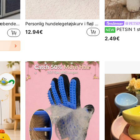
faer og møbler, beskytter kradsetræer til katte
Personlig hundelegetøjskurv i fløjl med navn, opbevaringskurv til kæledyr, gave til nye hundeejere og kæledyrselskere
PETSI
PETSIN 1 stk. lille cosplay-hoodie til kæle
NEW
12.94€
2.49€