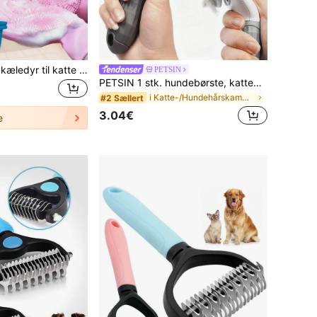
Badehandsker til kæledyr til katte og hunde, kradsebeskyttende, dybrensende, afhårende og masserende funktioner, til tør og våd brug, også velegnede til køkken/bilvask og daglig rengøring i hjemmet
PETSIN
PETSIN 1 stk. hundebørste, kattebørste, loppekam, automatisk rengøringsbørste, pelsbørste til kæledyr, massagebørste til kæledyr, pelsbørste til fældning, måttebryder, kam til fjernelse af fileter, automatisk hårfjerningsbørste, rengøringsværktøj til kæledyr, håropsamlingsetiket, hundebørste, kattebørste, kam til opsamling af kæledyrshår, dyretilbehør, kæledyrsartikler
i Katte-/Hundehårskamme og -børster
#2 Sællert
3.04€
e