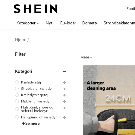
Foot
Use up 
Kategorier
Nyt i
Eu-lager
Dametøj
Strandbeklædni
Hjem
/
Filter
Mere
Kategori
Kæledyrstøj
Strøelse til kæledyr
Kæledyrslegetøj
Møbler til kæledyr
Halsbånd, snore og
seler til kæledyr
Rengøring af kæledyr
Se mere