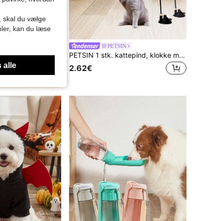
r, skal du vælge
mler, kan du læse
Realistisk kattelegetøj med kvidrende lyd, kunstigt fjerlegetøj til katte – håndlavet kunstig fuglelegetøjsstav med indbygget fløjte og berøringslydgenerator, simuleret fjerlegetøj til katte – batterifri smart-sensor interaktiv plysfugl, bidresistent design til at stimulere jagtinstinkter, batterifrit hængende fuglelegetøj, velegnet til sololeg og jagtleg, holdbare fjer til alle racer, interaktivt kattelegetøj, kæledyrslegdesign, tiltrækker kæledyrsaktivitet, batterifrit
PETSIN
PETSIN 1 stk. kattepind, klokke med lang stang og sugekop, kan holdes, kan absorberes, fjerhoved kan udskiftes, selvunderholdende, bidsikkert kattelegetøj, kæledyrslegetøj, kæledyrsartikler
 alle
2.62€
e