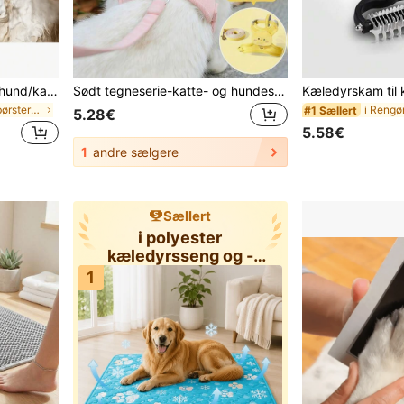
Kæledyrshampoo-børste, hund/kattebadebørste, silikone kæledyrsbørste med shampoodispenser, kæledyrspleje, silikone massagegummibadekamm med shampoodispenser, hundebørste, kattebørste, kattebad, hundebad, hund/hvalpemassagebørste, egnet til lang- og korthåret
Sødt tegneserie-katte- og hundesæt med sele og snor, åndbar justerbar brystsele, velegnet til træning og gåture med små hunde, essentielt kæledyrstilbehør til små/mellemstore hunde og katte
i Badesprayer og børster til katte/hunde
#1 Sællert
5.28€
5.58€
1
andre sælgere
Sællert
i polyester
kæledyrsseng og -
burmåtte
1