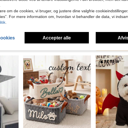
.
ere om de cookies, vi bruger, og justere dine valgfrie cookieindstillinge
ies”. For mere information om, hvordan vi behandler de data, vi indsa
itik
.
1-delt kæledyrsnegletrimmer med LED-lys og forstørrelsesglas, praktisk til klar negletrimning, udstyret med negleresiduopsamler, hygiejnisk kæledyrsnegletrimmer, håndholdt negletrimmer, egnet til hunde, katte og smådyr, kæledyrsplejeværktøj
[Custom] Armbånd med poteaftryk og navn, personligt lille hundepote-armbånd, minimalistisk pote-armbånd, dyrearmbånd, kæledyrsarmbånd, personligt armbånd, julegaveartikler, personlig gave, til kæledyrselskere
6.39€
4.08€
cookies
Accepter alle
Afvis
2
andre sælger