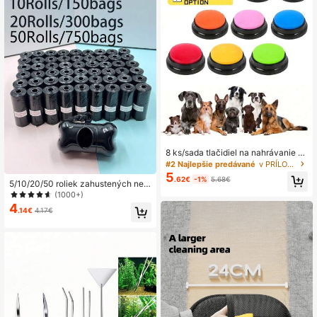
8 ks/sada tlačidiel na nahrávanie hl
asu pre psov, 8 farieb, čas nahráva
#2 Najlepšie predávané
v PRÍLOHA II Puzzle a výcvikové hračky pre psov
nia 30 s, bzučiak na tvorbu zvukov
5
.62€
-1%
5.68€
pre výcvik domácich zvierat
5/10/20/50 roliek zahustených nep
riepustných vreciek na psie hovien
(1000+)
ka, malé vrecká na zbieranie psieh
4
.14€
4.17€
o/mačacieho hovienka, vonkajšie č
istenie