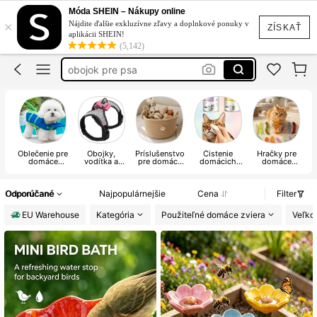
pes
Móda SHEIN – Nákupy online
×
Nájdite ďalšie exkluzívne zľavy a doplnkové ponuky v
pelech pre psa
ZÍSKAŤ
aplikácii SHEIN!
(5,142)
obojok pre psa
postroj pre psa
cat
pes
Oblečenie pre
Obojky,
Príslušenstvo
Čistenie
Hračky pre
Po
domáce
vodítka a
pre domáce
domácich
domáce
zvieratá
postroje pre
zvieratá
zvierat
zvieratá
domáce
zvieratá
Odporúčané
Najpopulárnejšie
Cena
Filter
EU Warehouse
Kategória
Použiteľné domáce zviera
Veľko