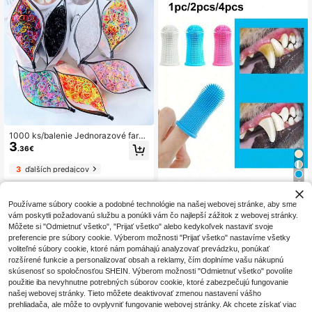
aviteľný kovový háčik | zlatá veľko
sť 16*16 cm | dizajn s odtlačkom psí
ch lapičiek | prvý výber pre milovní
kov psov a domovú dekoráciu pre d
omácich zvierat | suvenír pre milov
níkov zvierat | elegantný štýl | prem
yslený darček
1000 ks/balenie Jednorazové fareb
3
né spony do chlpov pre domáce zvi
.36€
eratá, malé mäkké elastické gumič
ky Doplnky do chlpov pre domáce
3
ďalších predajcov
zvieratá, vhodné pre dlhosrsté dom
áce zvieratá, mačky a psy
5
Prstová zubná kefka pre domácich
Používame súbory cookie a podobné technológie na našej webovej stránke, aby sme
zvierat, silikónová zubná kefka, sú
#1 Najlepšie predávané
v Mačka/Pes Zubná kefka pre domáce zvieratá
vám poskytli požadovanú službu a ponúkli vám čo najlepší zážitok z webovej stránky.
prava prstových zubných kefiek pr
3
Môžete si "Odmietnuť všetko", "Prijať všetko" alebo kedykoľvek nastaviť svoje
.06€
e šteniatá a mačky, malá veľkosť, v
preferencie pre súbory cookie. Výberom možnosti "Prijať všetko" nastavíme všetky
hodná pre psy a mačky
voliteľné súbory cookie, ktoré nám pomáhajú analyzovať prevádzku, ponúkať
rozšírené funkcie a personalizovať obsah a reklamy, čím doplníme vašu nákupnú
skúsenosť so spoločnosťou SHEIN. Výberom možnosti "Odmietnuť všetko" povolíte
použitie iba nevyhnutne potrebných súborov cookie, ktoré zabezpečujú fungovanie
našej webovej stránky. Tieto môžete deaktivovať zmenou nastavení vášho
prehliadača, ale môže to ovplyvniť fungovanie webovej stránky. Ak chcete získať viac