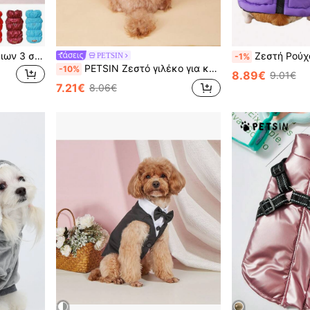
Χειμερινά ρούχα κατοικίδιων 3 στρώσεων, εύκολα στο πλύσιμο στο χέρι ή στο πλυντήριο, με λουρί για ασφαλέστερη χρήση σε εξωτερικούς χώρους, διαθέσιμα σε πολλά μεγέθη και χρώματα
Ζεστή Ρούχα για Κατοικίδια Φθινόπωρο/Χειμώνα, Χοντρό Μπουφ
PETSIN
-1%
PETSIN Ζεστό γιλέκο για κατοικίδια με θερμική επένδυση φθινοπώρου/χειμώνα, ρηχό καφέ, για γάτες και σκύλους
-10%
8.89€
9.01€
7.21€
8.06€