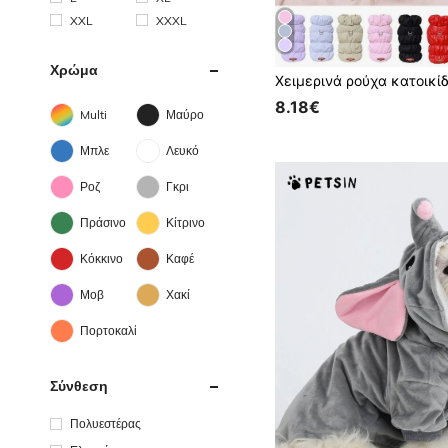
XXL
XXXL
Χρώμα
8.18€
Multi
Μαύρο
Μπλε
Λευκό
Ροζ
Γκρι
Πράσινο
Κίτρινο
Κόκκινο
Καφέ
Μοβ
Χακί
Πορτοκαλί
Σύνθεση
Πολυεστέρας