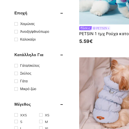
Εποχή
Χειμώνας
PETSIN
Άνοιξη/φθινόπωρο
Καλοκαίρι
5.59€
Κατάλληλο Για
Γάτα/σκύλος
Σκύλος
Γάτα
Μικρό ζώο
Μέγεθος
XXS
XS
S
M
L
XL