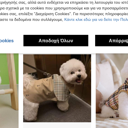
ιήγησής σας, αλλά αυτό ενδέχεται να επηρεάσει τη λειτουργία του ιστ
ρα σχετικά με τα cookies που χρησιμοποιούμε και για να προσαρμόσετε
Χοντρό μπουφάν για σκύλους με 4 πόδια, αντιανεμικό, αδιάβροχο, ζεστό πανωφόρι για μικρά σκυλιά, στυλ αρκουδάκι και κανίς, ρυθμιζόμενα ρούχα για κατοικίδια
PETSIN Ρούχα για κατοικίδια, Παλτό για σκύλους, Γιλέκο, Φθινοπωρινά και Χειμερινά Βαμβακερά Ρούχα, Ρούχα για μικρά ζώα, Αξεσουάρ για casual γιλέκα για εσωτερικούς χώρους, Προμήθειες για γάτες, Χριστουγεννιάτικα είδη για κατοικίδια και κοστούμια για αποκριές, Στολή σκύλου, Προμήθειες για κουτάβια και είδη για σκύλους, stltchlp, Shalloween Costumes
kies σας, επιλέξτε "Διαχείριση Cookies". Για περισσότερες πληροφορίες
11.38€
3.07€
αστε τα δεδομένα που συλλέγουμε,
Κάντε κλικ εδώ για να δείτε την Πο
2
άλλοι πωλητ
ookies
Αποδοχή Όλων
Απόρρι