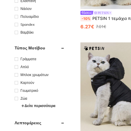
Ελαστάνη
Νάιλον
PETSIN
Πολυαμίδιο
PETSIN 1 τεμάχιο παλτό για κατοικίδια με κουκούλα σε σχέδιο κινουμένων σχεδίων - ζεστό και άνετο για το φθινόπωρο, τον χειμώνα και τις αρχές της άνοιξης. Ιδανικό για καθημερινές βόλτες, υπαίθριες περιπέτειες, χαλάρωση σε εσωτερικούς χώρους, ταξίδια, εορταστικές συγκεντρώσεις, εορταστικά πάρτι και χαρ
-10%
Spandex
6.27€
7.01€
Βαμβάκι
Τύπος Μοτίβου
Γράμματα
Απλό
Μπλοκ χρωμάτων
Καρτούν
Γεωμετρικό
Ζώα
Δείτε περισσότερα
Λεπτομέρειες