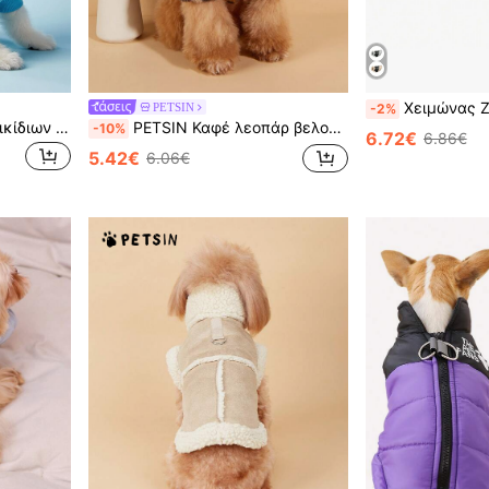
Χειμώνας Ζεστό & Αδιάβροχο Μπουφάν για κατοικίδια Με Ανακλαστικός Ρίγα & 
PETSIN
-2%
PETSIN 1 τμχ Ρούχα κατοικίδιων για γάτες και σκύλους, Universal ένδυμα με γάντζο λουριών, χαριτωμένο κοντό κουκούλα δράκου με κέρατα για μικρά σκυλιά - Floral Dinosaur
PETSIN Καφέ λεοπάρ βελούδινο παλτό για κατοικίδια, ζεστό χοντρό μπουφάν για σκύλους/γάτα για φθινόπωρο/χειμώνα
-10%
6.72€
6.86€
5.42€
6.06€