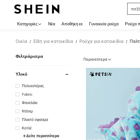
πιτζ
Use up
Κατηγορίες
Νέα
Αποθήκη εε
Γυναικεία ρούχα
Ρούχα 
Οικία
Είδη για κατοικίδια
Ρούχα για κατοικίδια
Παλτ
/
/
/
Φιλτράρισμα
Περισσότερα
Υλικό
Πολυεστέρας
Fabric
Φανελάκι
Ντένιμ
Πλεκτό ύφασμα
Κοτλέ
Δείτε περισσότερα