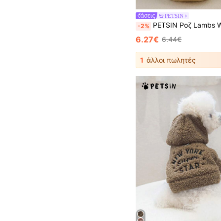
PETSIN
PETSIN Ροζ Lambs Wool Thickened Padded Αντιανεμικό παλτό κατοικίδιων 
-2%
6.27€
6.44€
1
άλλοι πωλητές