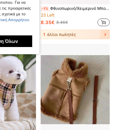
ότοπου. Για να
 τις προαιρετικές
Ζεστό τρίχωμα σκύλου 3 στρώσεων, κατάλληλο για μικρά-μεσαία σκυλιά, 8 επιλογές χρωμάτων, φθινόπωρο/χειμώνας
Φθινοπωρινό/Χειμερινό Μπουφάν Σκύλου με Κουκούλα, Αντιανεμικό, Σχέδιο με Κουμπιά, Δακτύλιο Λουριού, Κατάλληλο για Μεσαίους & Μικρούς Σκύλους
-1%
 σχετικά με το
23 Left
λιτική Απορρήτου
8.35€
8.46€
ές
1
άλλοι πωλητές
ψη Όλων