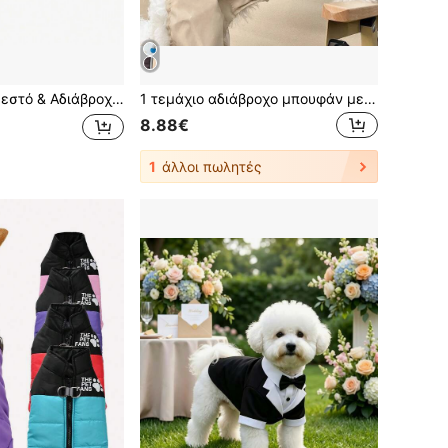
Δαχτυλίδι D , Κατάλληλο Για Small , Μέτριο & Μεγάλα σκυλιά , Βολικός & Μοδάτο Για Υπαίθριες δραστηριότητες
1 τεμάχιο αδιάβροχο μπουφάν με κουκούλα για βόλτα με κατοικίδια, για μικρά έως μεσαία σκυλιά
8.88€
1
άλλοι πωλητές