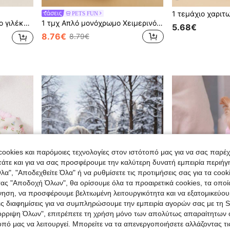
PETS FUN
το κατοικίδιό σας ζεστό
1 τμχ Απλό μονόχρωμο Χειμερινό παλτό για κατοικίδια με θερμική επένδυση, αντιανεμικό για μεγαλόσωμους σκύλους όπως το Golden Retriever, για εξωτερικούς χώρους
5.68€
8.76€
8.79€
ookies και παρόμοιες τεχνολογίες στον ιστότοπό μας για να σας παρέ
άτε και για να σας προσφέρουμε την καλύτερη δυνατή εμπειρία περιήγ
λα", "Αποδεχθείτε Όλα" ή να ρυθμίσετε τις προτιμήσεις σας για τα coo
τας "Αποδοχή Όλων", θα ορίσουμε όλα τα προαιρετικά cookies, τα οπο
νηση, να προσφέρουμε βελτιωμένη λειτουργικότητα και να εξατομικεύου
τις διαφημίσεις για να συμπληρώσουμε την εμπειρία αγορών σας με τη 
όρριψη Όλων", επιτρέπετε τη χρήση μόνο των απολύτως απαραίτητων 
οπό μας να λειτουργεί. Μπορείτε να τα απενεργοποιήσετε αλλάζοντας τι