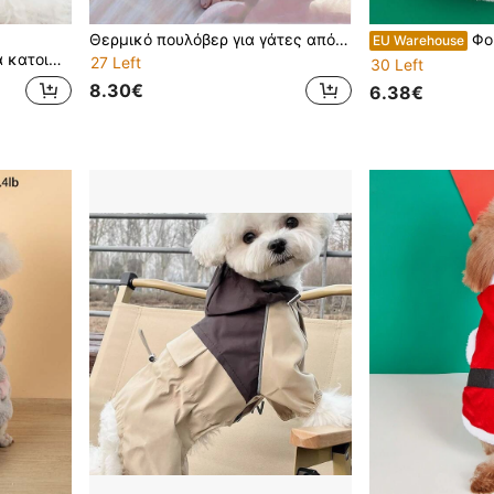
Θερμικό πουλόβερ για γάτες από φλις σφίνξ από κοραλί - Ζεστά χειμωνιάτικα ρούχα για γάτες χωρίς τρίχες, φιλικά προς το δέρμα είδη κατοικίδιων με ζιβάγκο, αντιαγχωτικό αμάνικο παλτό για γατάκια και μικρά σκυλιά, μη ελαστικό, λεπτή εφαρμογή (για μικρά τρεξίματα)
Φούτερ κουκούλα με 
EU Warehouse
γλικό κεντημένο σχέδιο για σκύλους
27 Left
30 Left
8.30€
6.38€