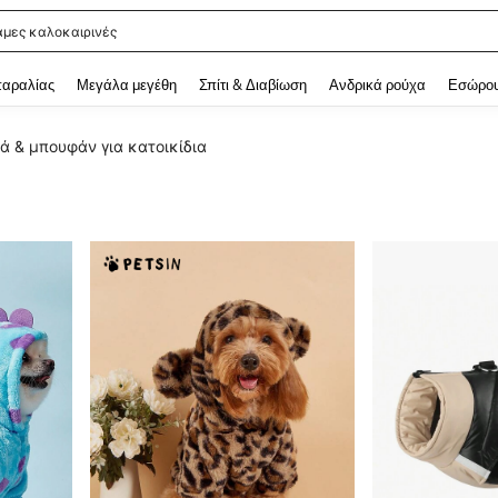
άμες καλοκαιρινές
 and down arrow keys to navigate search Αναζητήθηκαν πρόσφατα and Ανακάλυ
παραλίας
Μεγάλα μεγέθη
Σπίτι & Διαβίωση
Ανδρικά ρούχα
Εσώρου
ά & μπουφάν για κατοικίδια