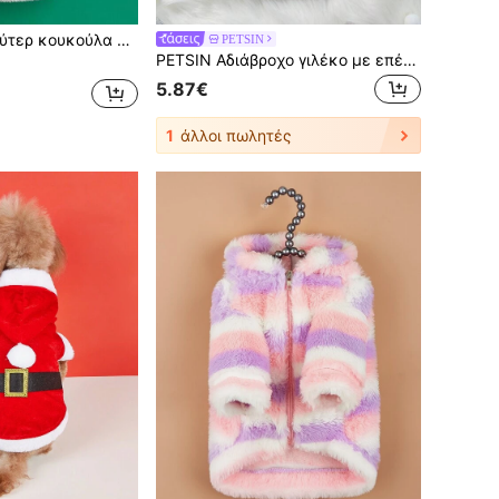
χριστουγεννιάτικο μοτίβο 1 τεμ., κατάλληλο για γάτες και σκύλους, μοντέρνο στυλ, φθινόπωρο/χειμώνα
PETSIN
PETSIN Αδιάβροχο γιλέκο με επένδυση για κατοικίδια, ροζ κόκκινο - Αδιάβροχο και μονωτικό για το φθινόπωρο, τον χειμώνα και τις αρχές της άνοιξης. Ιδανικό για καθημερινή χρήση, περιπάτους σε εξωτερικούς χώρους, περιπέτειες στο πάρκο, βροχερές μέρες, ταξίδια, οικογενειακές εξόδους, εορταστικές εκδηλώσεις και δυναμικές φωτογραφίσεις. Διαθέτει ζωντανό ροζ χρώμα και επένδυση, παρέχοντας επιπλέον ζεστασιά, προστασία και στυλ στην ντουλάπα του κατοικίδιου ζώου σας.
5.87€
1
άλλοι πωλητές