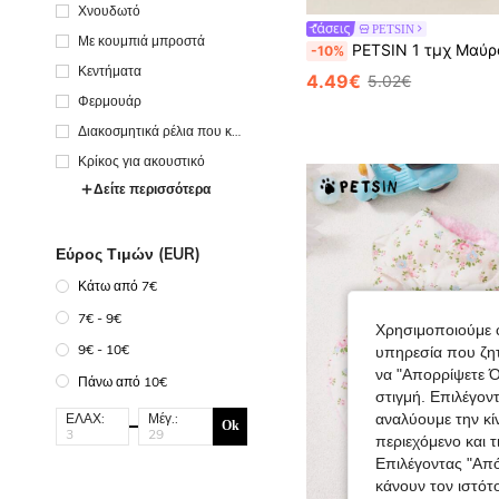
Χνουδωτό
PETSIN
Με κουμπιά μπροστά
PETSIN 1 τμχ Μαύρο γιλέκο για κατοικίδια με επένδυση, κρατήστε 
-10%
Κεντήματα
4.49€
5.02€
Φερμουάρ
Διακοσμητικά ρέλια που κάν
ουν αντίθεση
Κρίκος για ακουστικό
Δείτε περισσότερα
Εύρος Τιμών (EUR)
Κάτω από 7€
7€ - 9€
Χρησιμοποιούμε c
9€ - 10€
υπηρεσία που ζητ
να "Απορρίψετε Ό
Πάνω από 10€
στιγμή. Επιλέγον
ΕΛΑΧ:
Μέγ.:
αναλύουμε την κί
Ok
περιεχόμενο και 
Επιλέγοντας "Απ
κάνουν τον ιστότ