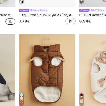
Spice Paws
PETSIN
ιτωμένες φωτογραφίσεις. Προσφέρει επιπλέον ζεστασιά, άνεση και διασκεδαστικό στυλ για το κατοικίδιό σας.
1 τεμ. Στολή σμόκιν για σκύλο, στυλ gentleman με μανίκια, διακόσμηση με παπιγιόν, μη ελαστικό ύφασμα, παρακαλούμε επιλέξτε ένα μέγεθος μεγαλύτερο, κατάλληλο για μικρούς/μεσαίους σκύλους, ρούχα για γάτες, για γάμο κατοικιδίου και πάρτι κήπου, ιδανικό δώρο για γάμο κατοικιδίου
7.79€
8.94€
13
11