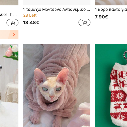
1 τεμάχιο Μοντέρνο Αντιανεμικό Παλτό για Κατοικίδια Φθινόπωρο/Χειμώνα, Ρούχα Σκύλου/Γάτας για Κανίς, Μπισόν Φριζέ, Στολή Σνάουτσερ για Τζέντλεμαν
1 καρό παλτό για
για το Φθινόπωρο/Χειμώνα
28 Left
7.90€
13.48€