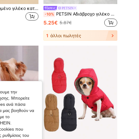
1 τεμάχιο χαριτωμένο γιλέκο κατοικίδιων ζώων με σχέδιο γάτας και σκύλου, αφράτο πουλόβερ κατοικίδιων ζώων για γάτες και σκύλους, φθινόπωρο/χειμώνας
PETSIN
PETSIN Αδιάβροχο γιλέκο με επένδυση για κατοικίδια, ροζ κόκκινο - Αδιάβροχο και μονωτικό για το φθινόπωρο, τον χειμώνα και τις αρχές της άνοιξης. Ιδανικό για καθημερινή χρήση, περιπάτους σε εξωτερικούς χώρους, περιπέτειες στο πάρκο, βροχερές μέρες, ταξίδια, οικογενειακές εξόδους, εορταστικές εκδηλώσεις και δυναμικές φωτογραφίσεις. Διαθέτει ζωντανό ροζ χρώμα και επένδυση, παρέχοντας επιπλέον ζεστασιά, προστασία και στυλ στην ντουλάπα του κατοικίδιου ζώου σας.
-10%
5.25€
5.87€
1
άλλοι πωλητές
χουμε την
ησης. Μπορείτε
kies ανά πάσα
ία μας βοηθούν να
με το
SHEIN.
cookies που
ς ρυθμίσεις του