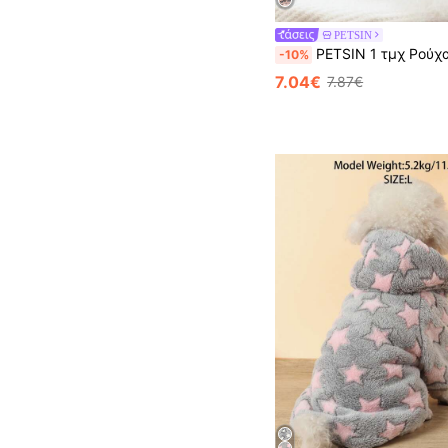
PETSIN
PETSIN 1 τμχ Ρούχα κατοικίδιων ζώων Plus Fleece Χοντρό Fleece Μπουφάν με κουκούλα, ζεστό casual αγ
-10%
7.04€
7.87€