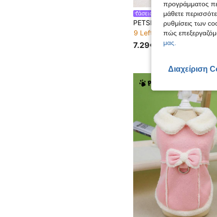
προγράμματος περ
μάθετε περισσότε
PETSIN
ρυθμίσεις των coo
9 Left
πώς επεξεργαζόμ
μας.
7.29€
Διαχείριση C