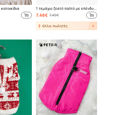
 κατοικίδια
1 τεμάχιο ζεστό παλτό με επένδυση από γούνα κατοικίδιων, κατάλληλο για μικρά και μεσαία σκυλιά/γάτες το φθινόπωρο/χειμώνα (δεν περιλαμβάνεται λουρί)
7.48€
7.49€
2
άλλοι πωλητές