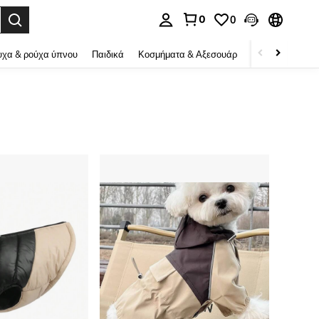
0
0
ψη αναζήτησης. Press Enter to select.
χα & ρούχα ύπνου
Παιδικά
Κοσμήματα & Αξεσουάρ
Ομορφιά & υγεί