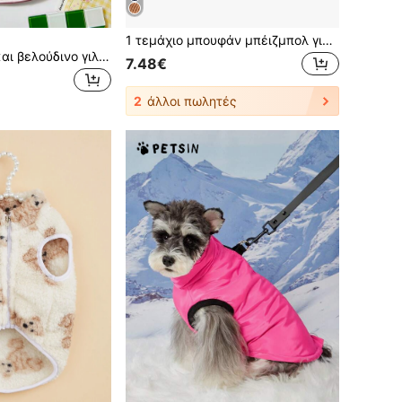
1 τεμάχιο μπουφάν μπέιζμπολ για σκύλους σε στυλ Pet Ins, μοντέρνο και ενδιαφέρον σχέδιο κεντήματος με τσέπη για σκύλους, ρούχα για γάτες και σκύλους για φθινόπωρο/χειμώνα
PETSIN Χοντρό και βελούδινο γιλέκο για κατοικίδια για το φθινόπωρο και τον χειμώνα – Χαριτωμένο και άνετο ζεστό παλτό σχεδιασμένο για μικρά σκυλιά, γάτες και μικροσκοπικά ζώα, ιδανικό για χαλάρωση ή βόλτες σε εξωτερικούς χώρους
7.48€
2
άλλοι πωλητές