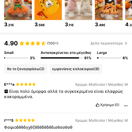
218K Ακόλουθοι
4.85
3
3
3
3
4
.21€
.59€
.11€
.49€
.
218K Ακόλουθοι
4.85
4.90
(100+)
Δείτε περισσότερα
Small
Ανταποκρίνεται στο μέγεθος
Large
3%
91%
6%
218K Ακόλουθοι
4.85
θα το ξαναγοράσω
(2)
εμφανίσεις καλοκαιριού
(8)
218K Ακόλουθοι
4.85
E***e
Χρώμα: Multicolor / Μέγεθος: M
Είναι
πολύ
όμορφα
αλλά
τα
συγκεκριμένα
είναι
ελαφρώς
κακοραμμένα.
218K Ακόλουθοι
4.85
Χρήσιμο
(0)
218K Ακόλουθοι
4.85
i***5
Χρώμα: Multicolor / Μέγεθος: M
Φσφιοδθθδγχθζθδθδθδθδισθσσθσθ