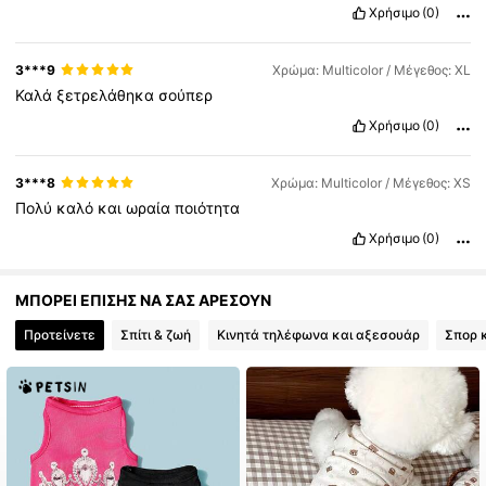
Χρήσιμο
(0)
218K Ακόλουθοι
4.85
3***9
Χρώμα: Multicolor / Μέγεθος: XL
Καλά
ξετρελάθηκα
σούπερ
Χρήσιμο
(0)
3***8
Χρώμα: Multicolor / Μέγεθος: XS
Πολύ
καλό
και
ωραία
ποιότητα
Χρήσιμο
(0)
ΜΠΟΡΕΙ ΕΠΙΣΗΣ ΝΑ ΣΑΣ ΑΡΕΣΟΥΝ
Προτείνετε
Σπίτι & ζωή
Κινητά τηλέφωνα και αξεσουάρ
Σπορ 