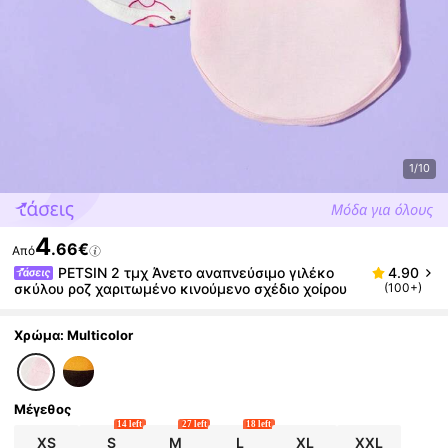
1/10
4
.66€
Από
PETSIN 2 τμχ Άνετο αναπνεύσιμο γιλέκο
4.90
σκύλου ροζ χαριτωμένο κινούμενο σχέδιο χοίρου
(100+)
Χρώμα: Multicolor
Μέγεθος
14 left
27 left
18 left
XS
S
M
L
XL
XXL