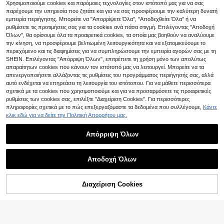
Χρησιμοποιούμε cookies και παρόμοιες τεχνολογίες στον ιστότοπό μας για να σας
παρέχουμε την υπηρεσία που ζητάτε και για να σας προσφέρουμε την καλύτερη δυνατή
PETSIN
εμπειρία περιήγησης. Μπορείτε να "Απορρίψετε Όλα", "Αποδεχθείτε Όλα" ή να
ρυθμίσετε τις προτιμήσεις σας για τα cookies ανά πάσα στιγμή. Επιλέγοντας "Αποδοχή
PETSIN Φθινοπωρινό/Χειμερινό Βε
4
λούδινο Γιλέκο για Κατοικίδια – Ζε
Όλων", θα ορίσουμε όλα τα προαιρετικά cookies, τα οποία μας βοηθούν να αναλύουμε
.49€
-10%
5.02€
στά Ρούχα για Σκύλους και Γάτες
την κίνηση, να προσφέρουμε βελτιωμένη λειτουργικότητα και να εξατομικεύουμε το
με Αγκράφα Πρόσφυσης, Άνετη Στ
περιεχόμενο και τις διαφημίσεις για να συμπληρώσουμε την εμπειρία αγορών σας με τη
ολή για Αρκουδάκια και Μικρά Ζώ
SHEIN. Επιλέγοντας "Απόρριψη Όλων", επιτρέπετε τη χρήση μόνο των απολύτως
α για Εσωτερική Χρήση, Casual Ρο
απαραίτητων cookies που κάνουν τον ιστότοπό μας να λειτουργεί. Μπορείτε να τα
ύχα για Κατοικίδια
απενεργοποιήσετε αλλάζοντας τις ρυθμίσεις του προγράμματος περιήγησής σας, αλλά
αυτό ενδέχεται να επηρεάσει τη λειτουργία του ιστότοπου. Για να μάθετε περισσότερα
σχετικά με τα cookies που χρησιμοποιούμε και για να προσαρμόσετε τις προαιρετικές
6
ρυθμίσεις των cookies σας, επιλέξτε "Διαχείριση Cookies". Για περισσότερες
πληροφορίες σχετικά με το πώς επεξεργαζόμαστε τα δεδομένα που συλλέγουμε,
Κάντε
PETSIN
κλικ εδώ για να δείτε την Πολιτική Απορρήτου μας.
PETSIN 2 τεμάχια Κατοικίδιο Γάτα
3
Σκύλος Universal Ροζ Μαργαρίτα
.55€
Απόρριψη Όλων
Χαριτωμένο Στάμπα Casual Άνετο
Αναπνεύσιμο Γιλέκο Σκύλου
Αποδοχή Όλων
Διαχείριση Cookies
ΠΡΟΣΘΗΚΗ ΣΤΟ ΚΑΛΑΘΙ ΑΓΟΡΩΝ
PETSIN
PETSIN 1 τεμ. Σκύλος/Γάτα Mam
3
a's Girl Casual Print Breathable Tan
.47€