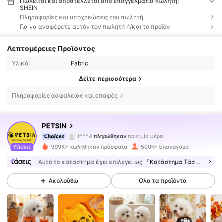
Πωλείται και αποστέλλεται από επαγγελματία πωλητή:
SHEIN
Πληροφορίες και υποχρεώσεις του πωλητή
Για να αναφέρετε αυτόν τον πωλητή ή/και το προϊόν
Λεπτομέρειες Προϊόντος
Υλικό:
Fabric
Δείτε περισσότερα
Πληροφορίες ασφαλείας και επαφές
218K Ακόλουθοι
4.85
PETSIN
t***4
πληρώθηκαν
πριν μία μέρα
E***a
ακολούθησε
10 λεπτά πριν
999K+ πωλήθηκαν πρόσφατα
500K+ Επαναγορά
218K Ακόλουθοι
4.85
Αυτό το κατάστημα έχει επιλεγεί ως
「Κατάστημα Τάσεων」
Ακολούθώ
Όλα τα προϊόντα
218K Ακόλουθοι
4.85
218K Ακόλουθοι
4.85