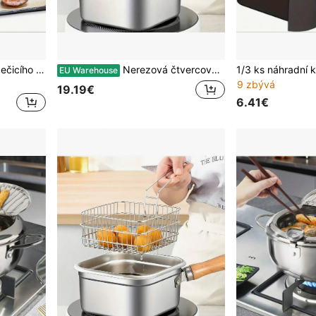
100 ks vysoce kvalitního pečicího papíru, univerzální pro dorty/chléb/koláče/pizzu | odolný vysokým teplotám, speciální do trouby a air fryérů | multifunkční kuchyňská podložka z papíru, snadné vyjímání a čištění
Nerezová čtvercová pánev, domácí hrnec na mléko, hrnec na těstoviny, venkovní přenosná fritéza na tempuru, vhodná pro většinu sporáků, lze použít k vaření, udržování tepla polévky a servírování jídla
EU Warehouse
9 zbývá
19.19€
6.41€