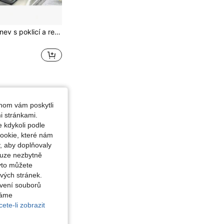
1 ks nerezová pánev s poklicí a regulací teploty, rošt na odkapávání oleje, vhodné pro smažení hranolků, kuřete, univerzální pro plynový sporák a indukční varnou desku, nádobí, venkovní grilování, smažení, dárek ke Dni matek
hom vám poskytli
i stránkami.
 kdykoli podle
ookie, které nám
, aby doplňovaly
ouze nezbytně
yto můžete
vých stránek.
avení souborů
váme
ete-li zobrazit