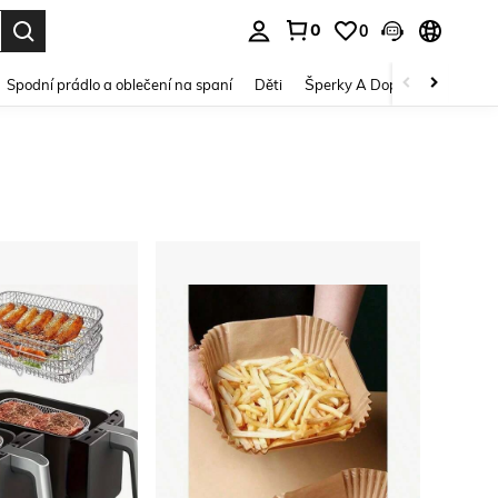
0
0
dání. Press Enter to select.
Spodní prádlo a oblečení na spaní
Děti
Šperky A Doplňky
Krása a