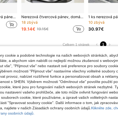
rákem a indukční varnou deskou, kuchyňským spotřebičem, venkovním grilem, fritézou, dárkem ke Dni matek
Nerezová čtvercová pánev, domácí hrnec na mléko a nudle, venkovní přenosná fritéza na tempuru, kompatibilní s běžnými sporáky, pro vaření, uchovávání polévky, servírování jídla
18 zbývá
10 zbývá
19.14€
30.97€
19.15€
1
Celkem 1 stránek
y cookie a podobné technologie na našich webových stránkách, abyc
ádáte, a abychom vám nabídli co nejlepší možnou zkušenost s webovým
 vše", "Přijmout vše" nebo nastavit své preference pro soubory cookie
ýběrem možnosti "Přijmout vše" nastavíme všechny volitelné soubory c
vat provoz, nabízet rozšířené funkce a personalizovat obsah a reklamy
šenost s SHEIN. Výběrem možnosti "Odmítnout vše" povolíte použití p
cookie, které jsou pro fungování našich webových stránek nezbytné. T
ou nastavení vašeho prohlížeče, ale toto může ovlivnit fungování webo
o souborech cookie, které používáme, a úpravě vašich volitelných nast
části "Spravovat soubory cookie". Další informace o tom, jak zpracová
, najdete v našich Zásadách ochrany osobních údajů.
Klikněte zde, chc
any osobních údajů.