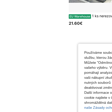
1 ks nerezová pánev s teploměrem a poklicí, regulací teploty a roštem na filtraci oleje, vhodná na vaření hranolků, kuřete a dalších pokrmů, kompatibilní s plynovým spo
EU Warehouse
21.60€
Používáme soubor
službu, kterou ž
Můžete "Odmítnout
vašeho výběru. V
pomáhají analyzo
vaši nákupní zku
nutných souborů 
deaktivovat změn
Další informace 
cookie najdete v 
shromážděná data
naše Zásady ochr