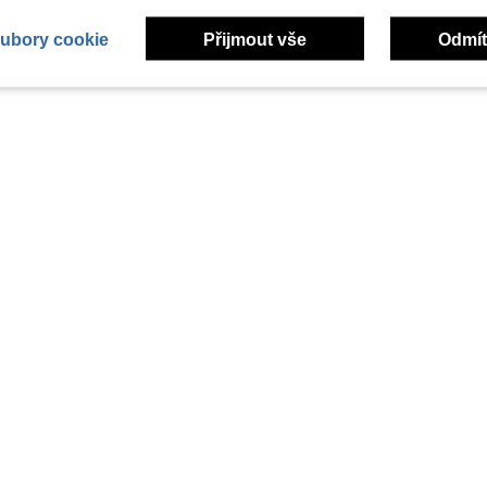
ubory cookie
Přijmout vše
Odmít