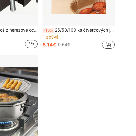
1/3 ks náhradní koš z nerezové oceli do fritézy s horkovzdušnou koloběhem, síťový olejový filtr a pečicí mřížka, vhodný do myčky, pro smažení, grilování a vaření venku, perfektní příslušenství do horkovzdušné fritézy a trouby, vhodný pro hranolky a snacky
25/50/100 ks čtvercových jednorázových vložky do fritézy, misky z pečicího papíru, misky z nepřilnavého pergamenového papíru na pečení a grilování, vložky do trouby/nepřilnavé, žáruvzdorné, misky z papírových košíků, plechy na pečení, víceúčelové pečící nástroje/kuchyňské potřeby, příslušenství do trouby, pečící nástroje, kuchyňské potřeby, kuchyňské doplňky, vhodné jako dárky k promoci, dárky k rozlučce se svobodou, dárky pro družičky, dárky ke Dni otců
-15%
1 zbývá
8.14€
9.64€