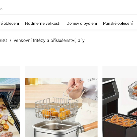
 šaty
and down arrow keys to navigate search Nedávno hledané and Objevování při hle
é oblečení
Nadměrné velikosti
Domov a bydlení
Pánské oblečení
BBQ
Venkovní fritézy a příslušenství, díly
/