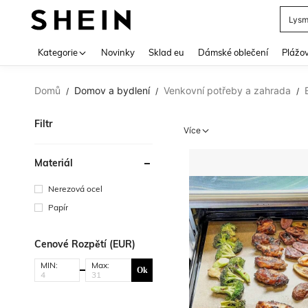
Letní
Use up 
Kategorie
Novinky
Sklad eu
Dámské oblečení
Plážov
Domů
Domov a bydlení
Venkovní potřeby a zahrada
/
/
/
Filtr
Více
Materiál
Nerezová ocel
Papír
Cenové Rozpětí (EUR)
MIN:
Max:
Ok