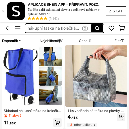
naturehike
APLIKACE SHEIN APP – PŘIPRAVIT, POZOR, STYL!
×
hiking
Najděte další exkluzivní slevy a doplňkové nabídky v
ZÍSKAT
aplikaci SHEIN!
taktické batohy
(5,142)
nákupní taška na kolečkách
fitness
Doporučit
Nejoblíbenější
Cena
Filtr
naturehike
Skládací nákupní taška na kolečká
1 ks voděodolná taška na plavky a r
ch, přenosný nákupní vozík/trolley
učník s rukojetí a zipem, z oxfordsk
11 zbývá
4
.48€
do supermarketu
é látky, pro mokré i suché věci, vod
11
ěodolná taška na oblečení, vhodná
.83€
2
other sellers
na cestování, fitness a pláž