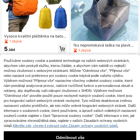
Vysoce kvalitní pláštěnka na batoh,
vhodná pro velkokapacitní batohy
1 zbývá
o objemu 30-40 l, prachotěsná a pr
1ks nepromokavá taška na plavky,
5
oti krádeži, vhodná pro cyklistiku, t
oddělená taška z oxfordské tkaniny
.38€
1 zbývá
uristiku, kempování, cestování a dal
pro suché a mokré nošení s rukojetí
4
1
other sellers
ší outdoorové aktivity, ultralehká a
a zipem, nepromokavá taška na obl
.94€
Používáme soubory cookie a podobné technologie na našich webových stránkách,
skládací venkovní turistika, kempo
ečení na cestování, do posilovny, n
abychom vám poskytli službu, kterou žádáte, a abychom vám nabídli co nejlepší
vání, prachotěsná a vodotěsná ochr
a pláž
možnou zkušenost s webovými stránkami. Můžete "Odmítnout vše", "Přijmout vše"
anná plachta vhodná pro batohy o
objemu 30-40 l
nebo nastavit své preference pro soubory cookie kdykoli podle vašeho výběru.
Výběrem možnosti "Přijmout vše" nastavíme všechny volitelné soubory cookie, které
nám pomáhají analyzovat provoz, nabízet rozšířené funkce a personalizovat obsah a
reklamy, aby doplňovaly vaši nákupní zkušenost s SHEIN. Výběrem možnosti
"Odmítnout vše" povolíte použití pouze nezbytně nutných souborů cookie, které jsou
pro fungování našich webových stránek nezbytné. Tyto můžete deaktivovat změnou
nastavení vašeho prohlížeče, ale toto může ovlivnit fungování webových stránek. Další
informace o souborech cookie, které používáme, a úpravě vašich volitelných nastavení
souborů cookie najdete v části "Spravovat soubory cookie". Další informace o tom, jak
zpracováváme shromážděná data, najdete v našich Zásadách ochrany osobních
údajů.
Klikněte zde, chcete-li zobrazit naše Zásady ochrany osobních údajů.
Odmítnout vše