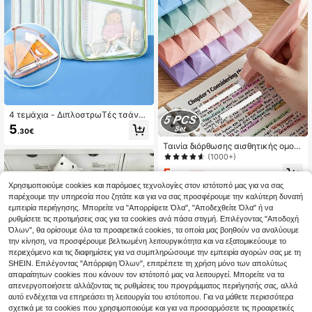
λούμενο πολυλειτουργικό
4 τεμάχια - ΔιπλοστρωTές τσάντε
ς ταξινόμησης από νάιλον δίχνη A
5
.30€
4, μεγάλου χωρητικότητας ενισχυ
μένες τσάντες εγγράφων σε σχήμ
Ταινία διόρθωσης αισθητικής ομορ
α L, κατάλληλες για μαθητές - φορ
φιάς 5 τεμάχια, για ομαλή κάλυψη
(1000+)
ητή τσάντα με φερμουάρ και λαβ
σφαλμάτων, σχολικές εξετάσεις
5
ή, κατάλληλη για ταξινόμηση μαθη
και έγγραφα γραφείου, σχολικά εί
.28€
-1%
5.38€
μάτων στην τάξη και αποθήκευση
δη, επιστροφή στο σχολείο
Χρησιμοποιούμε cookies και παρόμοιες τεχνολογίες στον ιστότοπό μας για να σας
εργασιών, σχολικά είδη, επιστροφ
2
άλλοι πωλητές
παρέχουμε την υπηρεσία που ζητάτε και για να σας προσφέρουμε την καλύτερη δυνατή
ή στο σχολείο
εμπειρία περιήγησης. Μπορείτε να "Απορρίψετε Όλα", "Αποδεχθείτε Όλα" ή να
ρυθμίσετε τις προτιμήσεις σας για τα cookies ανά πάσα στιγμή. Επιλέγοντας "Αποδοχή
Όλων", θα ορίσουμε όλα τα προαιρετικά cookies, τα οποία μας βοηθούν να αναλύουμε
την κίνηση, να προσφέρουμε βελτιωμένη λειτουργικότητα και να εξατομικεύουμε το
περιεχόμενο και τις διαφημίσεις για να συμπληρώσουμε την εμπειρία αγορών σας με τη
SHEIN. Επιλέγοντας "Απόρριψη Όλων", επιτρέπετε τη χρήση μόνο των απολύτως
απαραίτητων cookies που κάνουν τον ιστότοπό μας να λειτουργεί. Μπορείτε να τα
απενεργοποιήσετε αλλάζοντας τις ρυθμίσεις του προγράμματος περιήγησής σας, αλλά
αυτό ενδέχεται να επηρεάσει τη λειτουργία του ιστότοπου. Για να μάθετε περισσότερα
σχετικά με τα cookies που χρησιμοποιούμε και για να προσαρμόσετε τις προαιρετικές