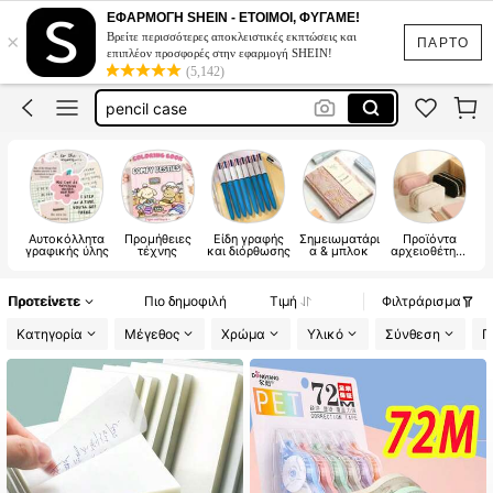
σχολικα ειδη
ΕΦΑΡΜΟΓΗ SHEIN - ΕΤΟΙΜΟΙ, ΦΥΓΑΜΕ!
×
Βρείτε περισσότερες αποκλειστικές εκπτώσεις και
school supplies
ΠΑΡΤΟ
επιπλέον προσφορές στην εφαρμογή SHEIN!
(5,142)
σχολικά
pencil case
στυλο
σχολικα ειδη
Αυτοκόλλητα
Προμήθειες
Είδη γραφής
Σημειωματάρι
Προϊόντα
γραφικής ύλης
τέχνης
και διόρθωσης
α & μπλοκ
αρχειοθέτηση
ς
Προτείνετε
Πιο δημοφιλή
Τιμή
Φιλτράρισμα
Κατηγορία
Μέγεθος
Χρώμα
Υλικό
Σύνθεση
Π