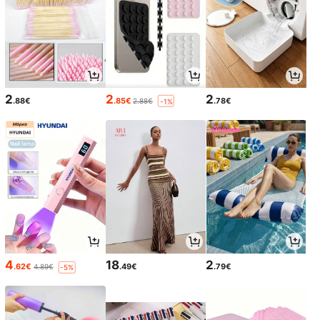
2
2
2
.88€
.85€
.78€
2.88€
-1%
4
18
2
.62€
.49€
.79€
4.89€
-5%