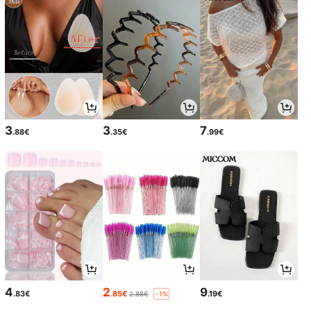
3
3
7
.88€
.35€
.99€
4
2
9
.83€
.85€
.19€
2.88€
-1%