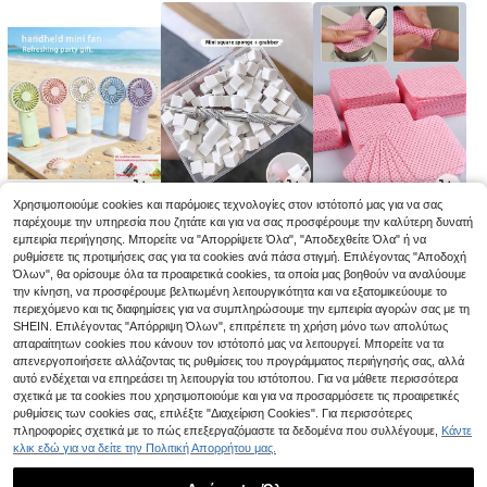
Χρησιμοποιούμε cookies και παρόμοιες τεχνολογίες στον ιστότοπό μας για να σας
4
2
2
παρέχουμε την υπηρεσία που ζητάτε και για να σας προσφέρουμε την καλύτερη δυνατή
.12€
.88€
.95€
2.98€
-1%
εμπειρία περιήγησης. Μπορείτε να "Απορρίψετε Όλα", "Αποδεχθείτε Όλα" ή να
ρυθμίσετε τις προτιμήσεις σας για τα cookies ανά πάσα στιγμή. Επιλέγοντας "Αποδοχή
Όλων", θα ορίσουμε όλα τα προαιρετικά cookies, τα οποία μας βοηθούν να αναλύουμε
την κίνηση, να προσφέρουμε βελτιωμένη λειτουργικότητα και να εξατομικεύουμε το
περιεχόμενο και τις διαφημίσεις για να συμπληρώσουμε την εμπειρία αγορών σας με τη
SHEIN. Επιλέγοντας "Απόρριψη Όλων", επιτρέπετε τη χρήση μόνο των απολύτως
απαραίτητων cookies που κάνουν τον ιστότοπό μας να λειτουργεί. Μπορείτε να τα
απενεργοποιήσετε αλλάζοντας τις ρυθμίσεις του προγράμματος περιήγησής σας, αλλά
αυτό ενδέχεται να επηρεάσει τη λειτουργία του ιστότοπου. Για να μάθετε περισσότερα
σχετικά με τα cookies που χρησιμοποιούμε και για να προσαρμόσετε τις προαιρετικές
ρυθμίσεις των cookies σας, επιλέξτε "Διαχείριση Cookies". Για περισσότερες
πληροφορίες σχετικά με το πώς επεξεργαζόμαστε τα δεδομένα που συλλέγουμε,
Κάντε
κλικ εδώ για να δείτε την Πολιτική Απορρήτου μας.
8
3
3
.41€
.74€
.08€
3.18€
-3%