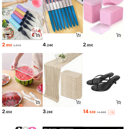
2
4
2
.95€
.24€
.85€
2.97€
2
3
14
.65€
.28€
.53€
14.68€
-1%