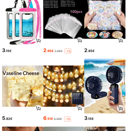
3
2
2
.15€
.95€
.85€
2.98€
-1%
5
6
3
.82€
.51€
.15€
6.58€
-1%