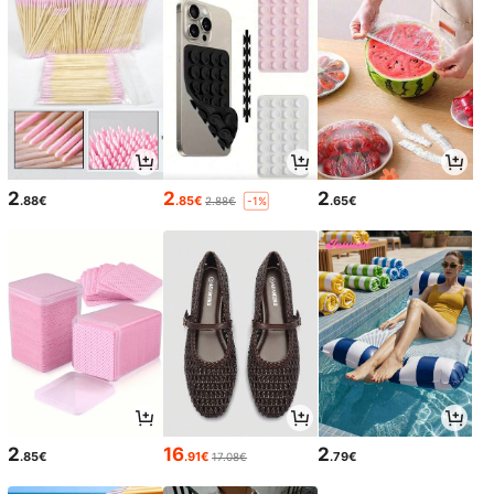
2
2
2
.88€
.85€
.65€
2.88€
-1%
2
16
2
.85€
.91€
.79€
17.08€