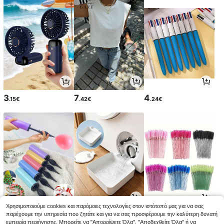
3
7
4
.15€
.42€
.24€
Χρησιμοποιούμε cookies και παρόμοιες τεχνολογίες στον ιστότοπό μας για να σας
2
2
2
παρέχουμε την υπηρεσία που ζητάτε και για να σας προσφέρουμε την καλύτερη δυνατή
.95€
.78€
.85€
2.97€
2.88€
-1%
εμπειρία περιήγησης. Μπορείτε να "Απορρίψετε Όλα", "Αποδεχθείτε Όλα" ή να