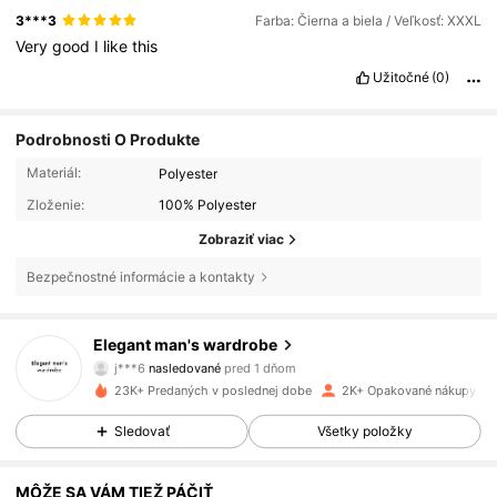
3***3
Farba: Čierna a biela / Veľkosť: XXXL
Very
good
I
like
this
Užitočné
(0)
Podrobnosti O Produkte
Materiál:
Polyester
Zloženie:
100% Polyester
Zobraziť viac
Bezpečnostné informácie a kontakty
584 Sledovatelia
4.77
Elegant man's wardrobe
j***6
nasledované
pred 1 dňom
584 Sledovatelia
4.77
23K+ Predaných v poslednej dobe
2K+ Opakované nákupy
584 Sledovatelia
4.77
Sledovať
Všetky položky
584 Sledovatelia
4.77
MÔŽE SA VÁM TIEŽ PÁČIŤ