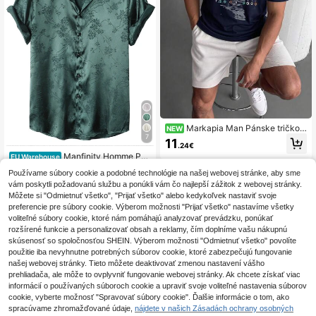
Markapia Man Pánske tričko z
NEW
7
o 100 % bavlny s okrúhlym výstriho
11
.24€
m a textovou potlačou
Manfinity Homme Pán
EU Warehouse
ska ležérna saténová košeľa s kvet
13
.49€
Používame súbory cookie a podobné technológie na našej webovej stránke, aby sme
inovým žakárom, krátkym rukávom
vám poskytli požadovanú službu a ponúkli vám čo najlepší zážitok z webovej stránky.
a golierom, na výlety a formálne príl
ežitosti
Môžete si "Odmietnuť všetko", "Prijať všetko" alebo kedykoľvek nastaviť svoje
preferencie pre súbory cookie. Výberom možnosti "Prijať všetko" nastavíme všetky
voliteľné súbory cookie, ktoré nám pomáhajú analyzovať prevádzku, ponúkať
rozšírené funkcie a personalizovať obsah a reklamy, čím doplníme vašu nákupnú
skúsenosť so spoločnosťou SHEIN. Výberom možnosti "Odmietnuť všetko" povolíte
použitie iba nevyhnutne potrebných súborov cookie, ktoré zabezpečujú fungovanie
našej webovej stránky. Tieto môžete deaktivovať zmenou nastavení vášho
prehliadača, ale môže to ovplyvniť fungovanie webovej stránky. Ak chcete získať viac
informácií o používaných súboroch cookie a upraviť svoje voliteľné nastavenia súborov
cookie, vyberte možnosť "Spravovať súbory cookie". Ďalšie informácie o tom, ako
spracúvame zhromažďované údaje,
nájdete v našich Zásadách ochrany osobných