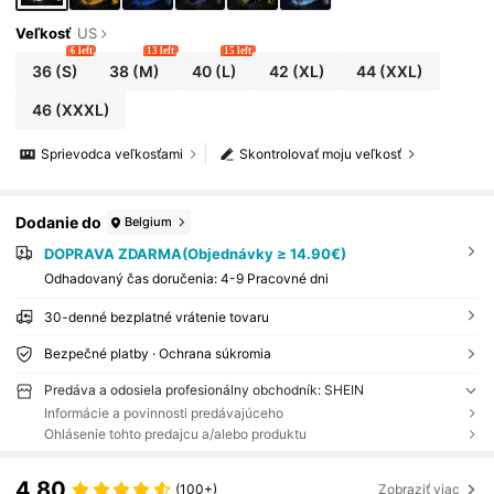
Veľkosť
US
6 left
13 left
15 left
36
(S)
38
(M)
40
(L)
42
(XL)
44
(XXL)
46
(XXXL)
Sprievodca veľkosťami
Skontrolovať moju veľkosť
Dodanie do
Belgium
DOPRAVA ZDARMA(Objednávky ≥ 14.90€)
​Odhadovaný čas doručenia:
4-9 Pracovné dni
30-denné bezplatné vrátenie tovaru
Bezpečné platby · Ochrana súkromia
Predáva a odosiela profesionálny obchodník: SHEIN
Informácie a povinnosti predávajúceho
Ohlásenie tohto predajcu a/alebo produktu
4.80
(100+)
Zobraziť viac