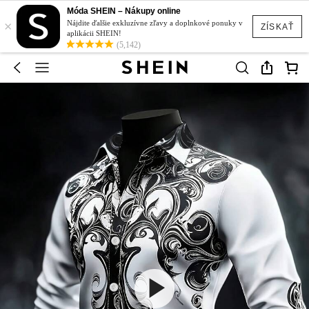
Móda SHEIN – Nákupy online
×
Nájdite ďalšie exkluzívne zľavy a doplnkové ponuky v
ZÍSKAŤ
aplikácii SHEIN!
(5,142)