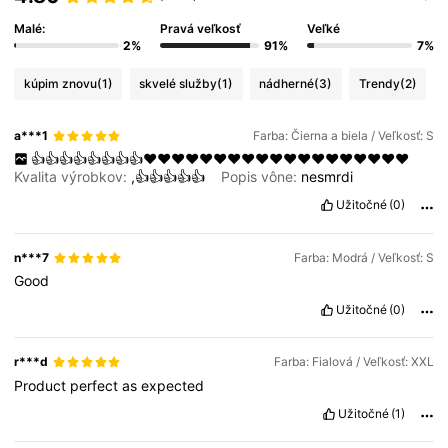
Malé:
Pravá veľkosť
Veľké
2%
91%
7%
kúpim znovu
(1)
skvelé služby
(1)
nádherné
(3)
Trendy
(2)
a***1
Farba: Čierna a biela / Veľkosť: S
👍👍👍👍👍👍👍👍❤️❤️❤️❤️❤️❤️❤️❤️❤️❤️❤️❤️❤️❤️❤️❤️❤️❤️❤️
Kvalita výrobkov:
,👍👍👍👍👍
Popis vône:
nesmrdi
Užitočné
(0)
n***7
Farba: Modrá / Veľkosť: S
Good
Užitočné
(0)
r***d
Farba: Fialová / Veľkosť: XXL
Product
perfect
as
expected
Užitočné
(1)