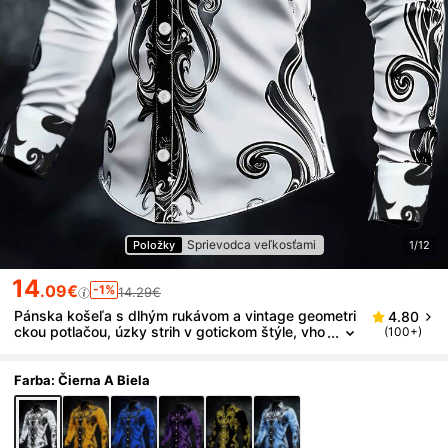
Sprievodca veľkosťami
Položky
1/12
14
.09€
-1%
14.29€
Pánska košeľa s dlhým rukávom a vintage geometri
4.80
ckou potlačou, úzky strih v gotickom štýle, vho
(100+)
dná na Halloween, sviatky, denné nosenie, jar a
jeseň
Farba: Čierna A Biela