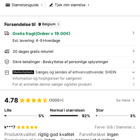
Størrelsesguide
Tjek min størrelse
Forsendelse til
Belgium
Gratis fragt(Ordrer ≥ 19.00€)
Est. levering:
4-9 Hverdage
30 dages gratis returret
Sikre betalinger · Beskyttelse af personlige oplysninger
Sælges og sendes af erhvervsdrivende: SHEIN
Markedsplads
Information og forpligtelser for sælgeren
For at anmelde denne sælger og/eller produkt
4.78
(1000+)
Se mere
Lille
Normal i størrelsen
Stor
5%
92%
3%
k***7
Farve: Grå / Størrelse: L
Produktkvalitet:
rigtig
god
kvalitet
Farveforskel:
ingen
Beskrivelse af lugt:
ingen
Passe:
passer
i
st
ø
rrelsen