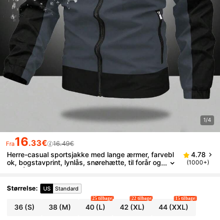
1/4
16
.33€
16.49€
Fra
Herre-casual sportsjakke med lange ærmer, farvebl
4.78
ok, bogstavprint, lynlås, snørehætte, til forår og
(1000+)
efterår, til ham
Størrelse
:
US
Standard
25 tilbage
22 tilbage
15 tilbage
36
(S)
38
(M)
40
(L)
42
(XL)
44
(XXL)