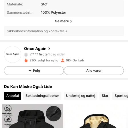
Materiale:
Stof
Sammensætning:
100% Polyester
Se mere
Sikkerhedsinformation og kontakter
4.1K Følgere
4.80
Once Again
s***7
fulgte
1 dag siden
h***6
gennemser
21K+ solgt for nylig
9K+ Genkøb
4.1K Følgere
4.80
Følg
Alle varer
4.1K Følgere
4.80
Du Kan Måske Også Lide
Anbefal
Beklædningstilbehør
Undertøj og nattøj
Sko
Sport o
4.1K Følgere
4.80
4.1K Følgere
4.80