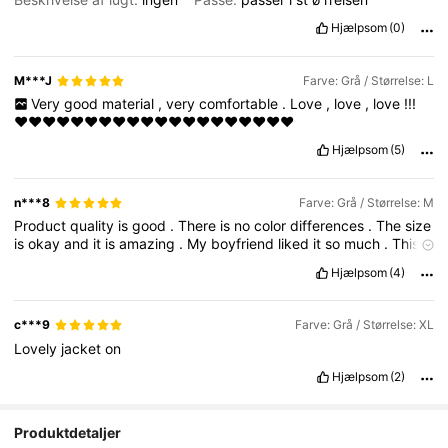
Hjælpsom
(0)
M***J
Farve: Grå / Størrelse: L
Very
good
material
,
very
comfortable
.
Love
,
love
,
love
!!!
❤️❤️❤️❤️❤️❤️❤️❤️❤️❤️❤️❤️❤️❤️❤️❤️❤️❤️❤️❤️
Hjælpsom
(5)
n***8
Farve: Grå / Størrelse: M
Product
quality
is
good
.
There
is
no
color
differences
.
The
size
is
okay
and
it
is
amazing
.
My
boyfriend
liked
it
so
much
.
This
was
gift
from
me
for
him
.
🥰🥰🥰🥰🥰
Hjælpsom
(4)
c***9
Farve: Grå / Størrelse: XL
Lovely
jacket
on
Hjælpsom
(2)
Produktdetaljer