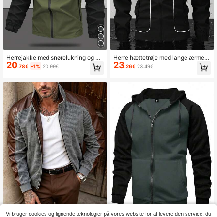
Herrejakke med snørelukning og h
Herre hættetrøje med lange ærmer
20
23
ætte, afslappet og alsidig vindjakke
og hvide striber, lynlåslukning, vele
.78€
-1%
20.99€
.26€
23.49€
med lynlåslommer, velegnet til hver
gnet til sport eller fritidstøj, efterår
dagsbrug
Vi bruger cookies og lignende teknologier på vores website for at levere den service, du