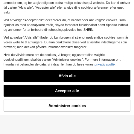
anmoder om, og for at give dig den bedst mulige oplevelse på website. Du kan til enhver
Herre-jakke i ensfarv
VORANTS
EU Warehouse
tid vælge “Afvis alle”, “Accepter alle” eller angive dine cookiepræferencer efter eget
et design med lynlås, afslappet til s
#1 Sællert
i Sport & Friluftsliv - Pendling til mænd Jakker o
Herre efterår/vinter mode casu
valg.
NEW
port, fitness, løb, rejser, udendørs og
14
24
al jakke, grå minimalistisk alsidig ja
.70€
.67€
camping, plus size, lang ærme, efter
Ved at vælge “Accepter alle” accepterer du, at vi anvender alle valgfrie cookies, som
kke med opstået krave
år/vinter
hjælper os med at analysere trafik, tilbyde forbedret funktionalitet samt tilpasse indhold
og annoncer for at forbedre din shoppingoplevelse hos SHEIN.
Ved at vælge “Afvis alle” tillader du kun brugen af strengt nødvendige cookies, som får
vores website til at fungere. Du kan deaktivere disse ved at ændre indstillingerne i din
browser, men det kan påvirke, hvordan websitet fungerer.
Hvis du vil vide mere om de cookies, vi bruger, og justere dine valgfrie
cookieindstillinger, skal du vælge “Administrer cookies”. For mere information om,
hvordan vi behandler de data, vi indsamler, kan du læse vores
privatlivspolitik
.
Afvis alle
Accepter alle
Administrer cookies
Læg i kurv
9
18
Manfinity Homme Løs pasform herr
Manfinity Homme Her
EU Warehouse
20
e langærmet tofarvet bogstaver gra
16
re Lysegrå Stof Hættetrøje Langær
.78€
-1%
20.99€
.32€
fisk hættetrøje med snøretræk til ud
met Friluftsjakke Til Sport Og Friluft
endørs brug, til efteråret
saktiviteter, Tech Wear Jakke, Efter
år