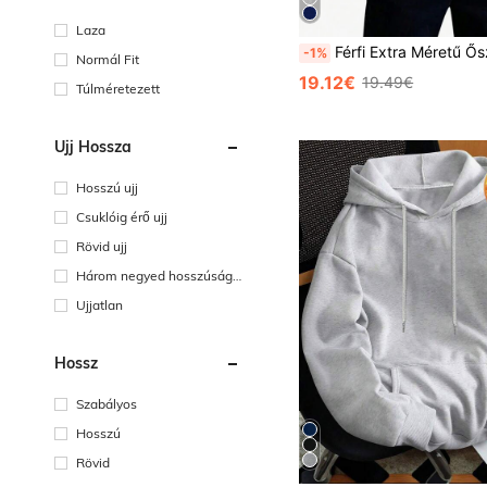
Laza
Férfi Extra Méretű Őszi/Téli Egyszínű Cipzáros, Fél Elöl Elöl Hosszú Ujjú, Laz
-1%
Normál Fit
19.12€
19.49€
Túlméretezett
Ujj Hossza
Hosszú ujj
Csuklóig érő ujj
Rövid ujj
Három negyed hosszúságú
ujj
Ujjatlan
Hossz
Szabályos
Hosszú
Rövid