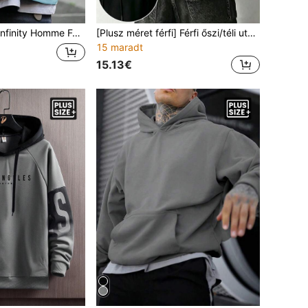
éretű, divatos, laza, laza kapucnis pulóver egyszerű nyomtatott kivitellel, hosszú ujjú kék kapucnis pulóverrel, barátoknak, férjnek, barátnak, ajándékok
[Plusz méret férfi] Férfi őszi/téli utcai stílusú digitális mintás kapucnis hosszú ujjú felső
15 maradt
15.13€