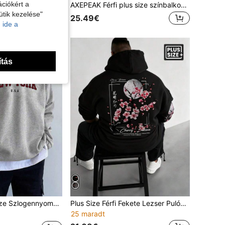
ciókért a
AXEPEAK Férfi plus size színbalkos patchwork kapucnis pulóver
ütik kezelése"
25.49€
 ide a
ítás
i Cipzáras Félig Elöl Hosszú Ujjú Laza Lezser Pulóver
Plus Size Férfi Fekete Lezser Pulóver Kapucnis Pulóver Mintával
25 maradt