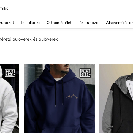
 Trikó
and down arrow keys to navigate search Legutóbb keresett and Keresés felfedezé
ruházat
Telt alkatra
Otthon és élet
Férfiruházat
Alsónemű és a
méretű pulóverek és pulóverek