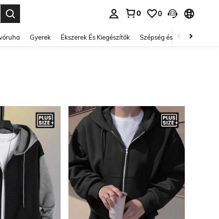
0
0
se. Press Enter to select.
lvóruha
Gyerek
Ékszerek És Kiegészítők
Szépség és egészség
Ci