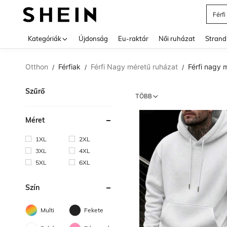
Férfi
Use up 
Kategóriák
Újdonság
Eu-raktár
Női ruházat
Strand
Otthon
Férfiak
Férfi Nagy méretű ruházat
Férfi nagy 
/
/
/
Szűrő
TÖBB
Méret
1XL
2XL
3XL
4XL
5XL
6XL
Szín
Multi
Fekete