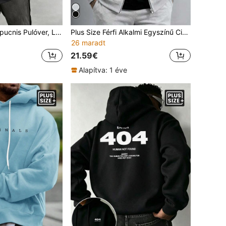
Plus Size Férfi Kapucnis Pulóver, Lezser Kenguruzseb Húzózsinórral, Divatos Nyomott Minta, Őszre, Télre és Tavaszra Alkalmas, Ajándékba Adható Barátnak, Férjnek Vagy Apának
Plus Size Férfi Alkalmi Egyszínű Cipzáras Zsebes Kapucnis Pulóver, Utcai, Kültéri és Mindennapi Viseletre Alkalmas
26 maradt
21.59€
Alapítva: 1 éve