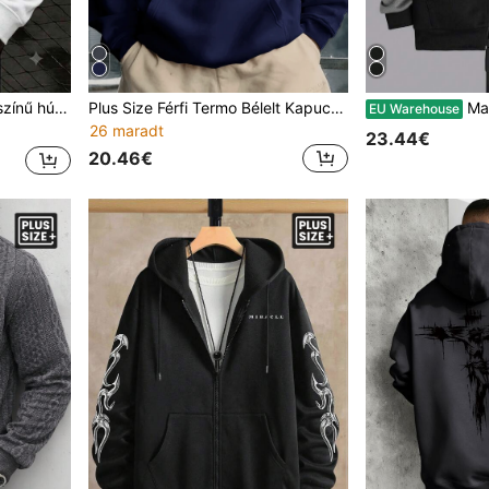
6XL, nagyobb testsúlyúaknak ajánlott
Plus Size Férfi Termo Bélelt Kapucnis Pulóver, Lezser Sokoldalú Divatos Pulóver
Manfinity Dauomo F
EU Warehouse
26 maradt
23.44€
20.46€