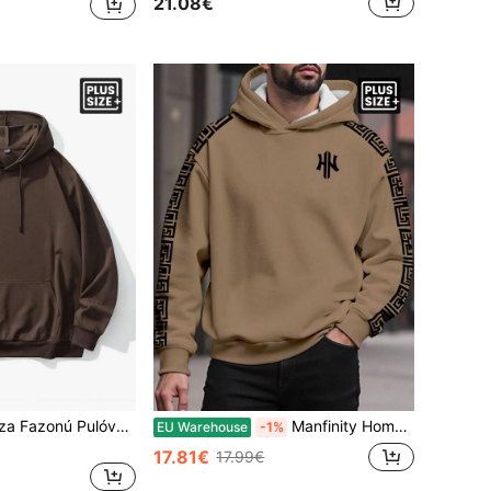
21.08€
Plus Size Férfi Laza Fazonú Pulóver Mintával, Hosszú Ujjú Lezser Őszre Való Póló, Plus Size
Manfinity Homme Plus Size Férfi Grafikai Mintás, Bélelt, Kapucnis Pulóver, Hétköznapi Utcai Viselet Mindennapi Ingázásra, Ősz/Tél, Hosszú Ujjú Felső, Bélelt Termo
EU Warehouse
-1%
17.81€
17.99€