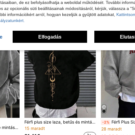
tásaiban, de ez befolyásolhatja a weboldal működését. További informá
Manfinity CasualCool Őszi/Téli Polár Állógallér Félcipzáras Hosszú Ujjú Laza Vastagított Alkalmi Sport Pulóver Férfi Egyszínű Fitnesz Edzőterem Kötött Kabát
EU Warehouse
-2%
33 maradt
és az opcionális süti beállításainak módosításáról, kérjük, válassza a "S
21.33€
21.77€
18.43€
19.91€
bbi információkért arról, hogyan kezeljük a gyűjtött adatokat,
Kattintson
ályzatunkért.
se
Elfogadás
Elutas
Férfi plus size laza, betűs és mintás, hosszú ujjú pulóver, őszi és téli, 2000-es évekbeli stílus
Férfi Plus Size Szlogennyomott Ősz-Tél
-2%
i stílus, hosszú ujjú felső
15 maradt
28 maradt