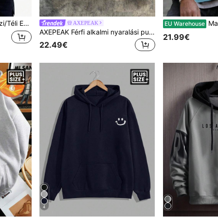
a Lezser Pulóver, Plus Méret
Manfinity Homme Férfi, nagy m
AXEPEAK
EU Warehouse
AXEPEAK Férfi alkalmi nyaralási pulóver, bő, kényelmes, meleg, stílusos, sokoldalú plusz méretű pulóver
21.99€
22.49€
4