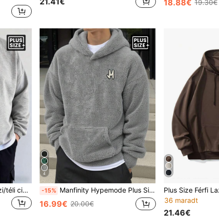
21.41€
18.88€
19.30€
4
Nagy méretű férfi sima őszi/téli cipzáras fél elöl, hosszú ujjú, laza alkalmi kapucnis pulóver
Manfinity Hypemode Plus Size Férfi Nyomtatott Grafikai Kenguruzsebes Kapucnis Polár Pulóver Szürke Pulóverek Férfi Kapucnis Pulóverek Szürke Kapucnis Férfi Kapucnis Pulóverek Lezser Szürke Kapucnis Pulóverek
-15%
36 maradt
16.99€
20.00€
21.46€