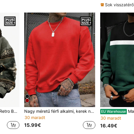
Sok visszatérő
Plus Size Férfi Utcai Divat Retro Bull Grafikus Kapucnis Pulóver, Digitális Nyomtatású Alkalmi Laza Fazonú Pulóver Őszre/Télre Alkalmas
Nagy méretű férfi alkalmi, kerek nyakú, hosszú ujjú leveles és pálmafával nyomtatott pulóver, őszi
Manfinity Homme Plus Size 
EU Warehouse
30 maradt
30 maradt
15.99€
16.49€