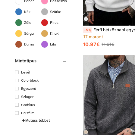
Fehér
Rózsaszín
Kék
Szürke
Zöld
Piros
Férfi hétköznapi egyszínű húzózsinóros pulóver, tavasz/ősz vékony stílus, plus size bő szabás 1XL-
-5%
Sárga
Khaki
17 maradt
10.97€
11.61€
Barna
Lila
Mintatípus
Levél
Colorblock
Egyszerű
Szlogen
Grafikus
Rajzfilm
Mutass többet