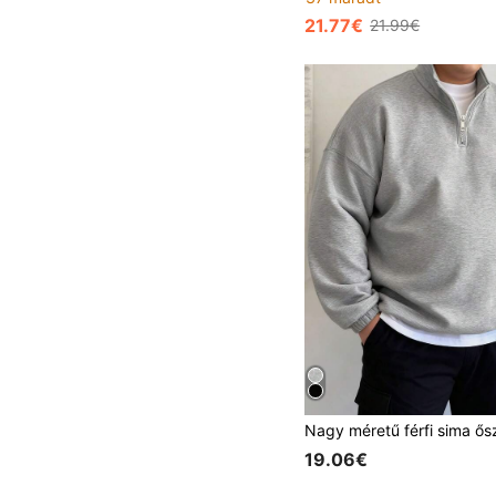
21.77€
21.99€
19.06€