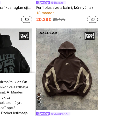
Hasizhe
Férfi Plus betűs grafikus raglan ujjú húzózsinóros kapucnis pulóver, őszre
Férfi plus size alkalmi, könnyű, laza szabású pulóver tavaszra és őszre
18 maradt
20.29€
20.49€
iztosítsuk az Ön
mikor választhatja
ását. A "Minden
enek az
ések személyre
9
ása" opció
zeket letilthatja
mi, fémcipzáras, kapucnis pulóver, őszi/téli, hosszú ujjú felső, plus size
AXEPEAK