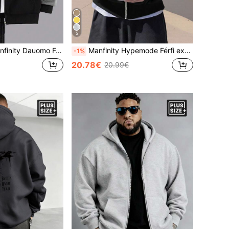
5
érfi Plus Colorblock cipzáras, húzózsinóros kapucnis pulóver póló nélkül, őszre, hosszú ujjú felső
Manfinity Hypemode Férfi exkluzív, cipzáras, hosszú ujjú, lezser sportkabát, plus size
-1%
20.78€
20.99€