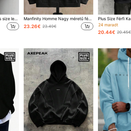
Manfinity Homme Férfi plus size lezser egyszínű, texturált, cipzáras, állógalléros pulóver, férfi új őszi minimalista lezser cipzáras pulóver, sokoldalú ruhadarab, alkalmas mindennapi ingázásra és utazásra, férfi kábelkötésű pulóver, férfi kötöttáru, negyedcipzáras pulóver, férfi ruházat, férfi szürke összeállítások, férfi negyedcipzáras szürke pulóver, férfi téli ruházat
Manfinity Homme Nagy méretű férfi hosszú ujjú cipzáras zsebes húzózsinóros kapucnis pulóver, betűmintás, fekete grafikus mintával és fehérrel, őszre
24 maradt
23.26€
23.49€
20.44€
20.45€