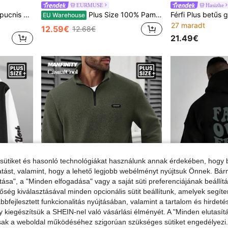
EURMUSE
Hasizhe
Plus Size Férfi Új Kötött Kapucnis Pulóver, 250g Kefélt Anyag, Érdekes Emo Stílusú Fekete Kapucnis Pulóver Angol Grafikai Nyomattal, Y2K Fashion, Mindennapi Viseletre Alkalmas
Plus Size 100% Pamut Férfi Mosolygós Hímzett Kapucnis Pulóver
EU Warehouse
27 maradt
12.59€
12.68€
21.49€
sütiket és hasonló technológiákat használunk annak érdekében, hogy b
ltatást, valamint, hogy a lehető legjobb webélményt nyújtsuk Önnek. Bár
tása", a "Minden elfogadása" vagy a saját süti preferenciájának beállít
őség kiválasztásával minden opcionális sütit beállítunk, amelyek segít
bfejlesztett funkcionalitás nyújtásában, valamint a tartalom és hirdet
kiegészítsük a SHEIN-nel való vásárlási élményét. A "Minden elutasít
sak a weboldal működéséhez szigorúan szükséges sütiket engedélyezi. E
s Mintás Hosszú Ujjú Lezser Színblokkos Cipzáros Kapucnis Pulóver, Barátoknak, Férjnek, Barát Ajándékok Őszre
Férfi kreatív, angol szöveges, grafikus mintás, alkal
Manfinity CasualCool
-7%