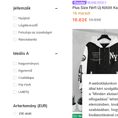
ONE FIVE
Jellemzők
16 maradt
Nyújtsd
19.62€
19.69€
Légáteresztő
Felszívja az izzadságot
Ránctalanító
Ideális A
hagyományos
Egynemű
Családapa
A weboldalunkon 
Pár Férfi
által kért szolgá
LMBTQ
a "Minden elutasí
elfogadása" lehet
elemzésben, továb
Ártartomány (EUR)
szabásában, hogy 
15€ alatt
kiválasztásával c
Manfinity Homme Férfi Plus Size Cipzáros Húzózsinóros Lezser Kapucnis Pulóver, Iskolakezdési Fekete Vakáció
EU Warehouse
-1%