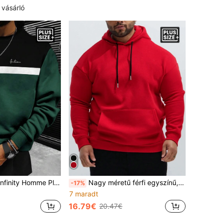
 vásárló
Férfi Környakú, Színes, Betűmintás, Alkalmi, Divatos, Hosszú Ujjú, Alkalmi Pulóver, Zöld Pulóver, Férfi Pulóver, Férfi Hosszú Ujjú Pulóver, Őszre
Nagy méretű férfi egyszínű, hosszú ujjú kapucnis pulóver zsebekkel és zsinórral, ősz/tél
-17%
7 maradt
16.79€
20.47€