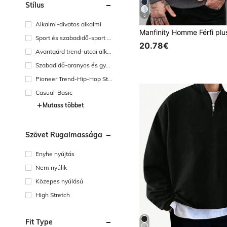
Stílus
5
Alkalmi-divatos alkalmi
Sport és szabadidő-sport é
20.78€
s szabadidő
Avantgárd trend-utcai alkal
mi
Szabadidő-aranyos és gyer
ekes
Pioneer Trend-Hip-Hop Str
eet
Casual-Basic
Mutass többet
Szövet Rugalmassága
Enyhe nyújtás
Nem nyúlik
Közepes nyúlású
High Stretch
Fit Type