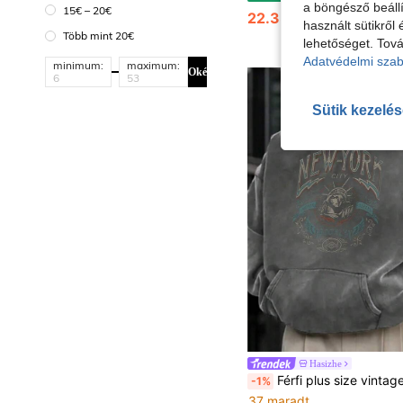
a böngésző beállí
15€ – 20€
22.33€
22.76€
használt sütikről 
Több mint 20€
lehetőséget. Tová
Adatvédelmi szab
minimum:
maximum:
Oké
Sütik kezelé
Hasizhe
Férfi plus size vintage mintás lezser pulóver, őszi/téli, 2000-es évekbel
-1%
37 maradt